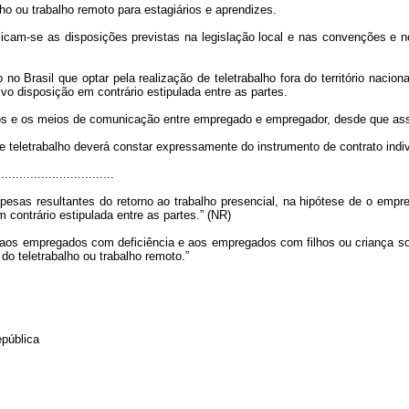
ho ou trabalho remoto para estagiários e aprendizes.
cam-se as disposições previstas na legislação local e nas convenções e nos 
o Brasil que optar pela realização de teletrabalho fora do território naciona
lvo disposição em contrário estipulada entre as partes.
ários e os meios de comunicação entre empregado e empregador, desde que as
 teletrabalho deverá constar expressamente do instrumento de contrato indivi
................................
sas resultantes do retorno ao trabalho presencial, na hipótese de o empreg
m contrário estipulada entre as partes.” (NR)
 aos empregados com deficiência e aos empregados com filhos ou criança sob
o teletrabalho ou trabalho remoto.”
epública