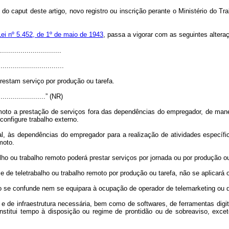
I do
caput
deste artigo, novo registro ou inscrição perante o Ministério do T
ei nº 5.452, de 1º de maio de 1943
, passa a vigorar com as seguintes altera
..............................
................................
estam serviço por produção ou tarefa.
.........................” (NR)
emoto a prestação de serviços fora das dependências do empregador, de mane
onfigure trabalho externo.
l, às dependências do empregador para a realização de atividades específ
moto.
o ou trabalho remoto poderá prestar serviços por jornada ou por produção ou
de teletrabalho ou trabalho remoto por produção ou tarefa, não se aplicará o 
não se confunde nem se equipara à ocupação de operador de
telemarketing
ou d
 e de infraestrutura necessária, bem como de
softwares
, de ferramentas digit
nstitui tempo à disposição ou regime de prontidão ou de sobreaviso, exce