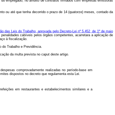
ntar do empregado, no âmbito de contratos firmados com empresas emissoras
ento ou até que tenha decorrido o prazo de 14 (quatorze) meses, contado da
ção das Leis do Trabalho, aprovada pelo Decreto-Lei nº 5.452, de 1º de maio
 penalidades cabíveis pelos órgãos competentes, acarretara a aplicação de
aço à fiscalização.
o do Trabalho e Previdência.
icação da multa prevista no
caput
deste artigo.
as despesas comprovadamente realizadas no período-base em
imites dispostos no decreto que regulamenta esta Lei.
efeições em restaurantes e estabelecimentos similares e a