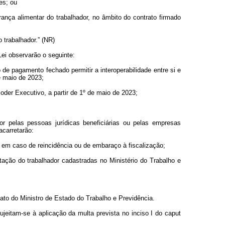
es; ou
rança alimentar do trabalhador, no âmbito do contrato firmado
 trabalhador.” (NR)
ei observarão o seguinte:
de pagamento fechado permitir a interoperabilidade entre si e
e maio de 2023;
Poder Executivo, a partir de 1º de maio de 2023;
r pelas pessoas jurídicas beneficiárias ou pelas empresas
acarretarão:
ro em caso de reincidência ou de embaraço à fiscalização;
tação do trabalhador cadastradas no Ministério do Trabalho e
ato do Ministro de Estado do Trabalho e Previdência.
jeitam-se à aplicação da multa prevista no inciso I do
caput