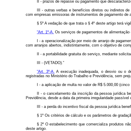
II - prazos de repasse ou pagamento que descaracteriz
III - outras verbas e benefícios diretos ou indiretos
com empresas emissoras de instrumentos de pagamento de au
§ 5º A vedação de que trata o § 4º deste artigo terá v
“Art. 1º-A.
Os serviços de pagamentos de alimentação c
I - a operacionalização por meio de arranjo de pagame
com arranjos abertos, indistintamente, com o objetivo de comp
II - a portabilidade gratuita do serviço, mediante soli
III - (VETADO).”
“Art. 3º-A.
A execução inadequada, o desvio ou o des
registradas no Ministério do Trabalho e Previdência, sem pre
I - a aplicação de multa no valor de R$ 5.000,00 (cinco
II - o cancelamento da inscrição da pessoa jurídica b
Previdência, desde a data da primeira irregularidade passíve
III - a perda do incentivo fiscal da pessoa jurídica be
§ 1º Os critérios de cálculo e os parâmetros de gradaçã
§ 2º O estabelecimento que comercializa produtos não
deste artigo.