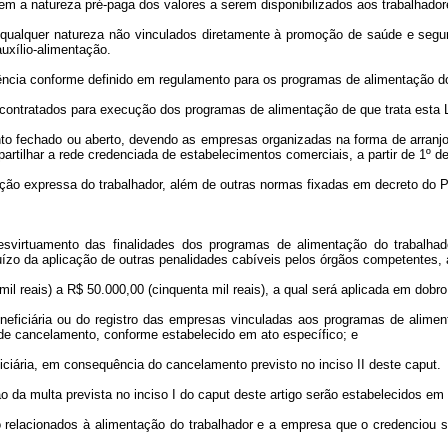
em a natureza pré-paga dos valores a serem disponibilizados aos trabalhador
 de qualquer natureza não vinculados diretamente à promoção de saúde e segu
xílio-alimentação.
igência conforme definido em regulamento para os programas de alimentação do
ontratados para execução dos programas de alimentação de que trata esta L
nto fechado ou aberto, devendo as empresas organizadas na forma de arranjo 
artilhar a rede credenciada de estabelecimentos comerciais, a partir de 1º d
citação expressa do trabalhador, além de outras normas fixadas em decreto do 
virtuamento das finalidades dos programas de alimentação do trabalhado
juízo da aplicação de outras penalidades cabíveis pelos órgãos competentes, 
 mil reais) a R$ 50.000,00 (cinquenta mil reais), a qual será aplicada em dob
eneficiária ou do registro das empresas vinculadas aos programas de alimen
l de cancelamento, conforme estabelecido em ato específico; e
neficiária, em consequência do cancelamento previsto no inciso II deste
caput
.
o da multa prevista no inciso I do
caput
deste artigo serão estabelecidos em 
 relacionados à alimentação do trabalhador e a empresa que o credenciou su