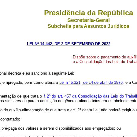
Presidência da República
Secretaria-Geral
Subchefia para Assuntos Jurídicos
LEI Nº 14.442, DE 2 DE SETEMBRO DE 2022
Dispõe sobre o pagamento de auxílio
e a Consolidação das Leis do Trabal
nal decreta e eu sanciono a seguinte Lei:
 ao empregado, bem como altera a
Lei nº 6.321, de 14 de abril de 1976
, e a C
imentação de que trata o
§ 2º do art. 457 da Consolidação das Leis do Trabal
os similares ou para a aquisição de gêneros alimentícios em estabeleciment
 do auxílio-alimentação de que trata o art. 2º desta Lei, não poderá exigir ou
 contratado;
 pré-paga dos valores a serem disponibilizados aos empregados; ou