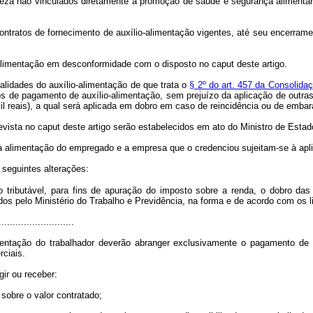
natureza não vinculados diretamente à promoção de saúde e segurança alime
ontratos de fornecimento de auxílio-alimentação vigentes, até seu encerram
o-alimentação em desconformidade com o disposto no
caput
deste artigo.
alidades do auxílio-alimentação de que trata o
§ 2º do art. 457 da Consolida
 de pagamento de auxílio-alimentação, sem prejuízo da aplicação de outras
il reais), a qual será aplicada em dobro em caso de reincidência ou de embar
revista no
caput
deste artigo serão estabelecidos em ato do Ministro de Estad
à alimentação do empregado e a empresa que o credenciou sujeitam-se à apl
 seguintes alterações:
o tributável, para fins de apuração do imposto sobre a renda, o dobro d
s pelo Ministério do Trabalho e Previdência, na forma e de acordo com os l
...........................
tação do trabalhador deverão abranger exclusivamente o pagamento de r
ciais.
gir ou receber:
sobre o valor contratado;