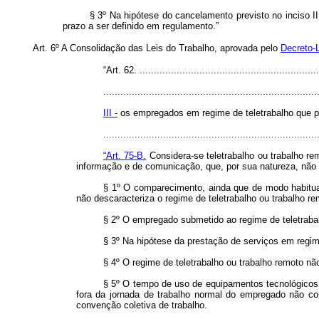
§ 3º Na hipótese do cancelamento previsto no inciso I
prazo a ser definido em regulamento.”
Art. 6º A Consolidação das Leis do Trabalho, aprovada pelo
Decreto-L
“Art. 62. ...............................................................
...........................................................................
III -
os empregados em regime de teletrabalho que pr
.........................................................................
“Art. 75-B.
Considera-se teletrabalho ou trabalho r
informação e de comunicação, que, por sua natureza, não c
§ 1º O comparecimento, ainda que de modo habitua
não descaracteriza o regime de teletrabalho ou trabalho re
§ 2º O empregado submetido ao regime de teletrabalh
§ 3º Na hipótese da prestação de serviços em regime 
§ 4º O regime de teletrabalho ou trabalho remoto 
§ 5º O tempo de uso de equipamentos tecnológicos
fora da jornada de trabalho normal do empregado não co
convenção coletiva de trabalho.