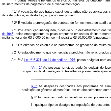
III - outras verbas e benefícios diretos ou indiretos de qualquer 
de instrumentos de pagamento de auxílio-alimentação.
§ 1º A vedação de que trata o
caput
deste artigo não se aplica aos c
data de publicação desta Lei, o que ocorrer primeiro.
§ 2º É vedada a prorrogação de contrato de fornecimento de auxíli
Art. 4º A execução inadequada, o desvio ou o desvirtuamento das fin
de 1943
, pelos empregadores ou pelas empresas emissoras de instrumentos
multa no valor de R$ 5.000,00 (cinco mil reais) a R$ 50.000,00 (cinquenta m
§ 1º Os critérios de cálculo e os parâmetros de gradação da multa p
§ 2º O estabelecimento que comercializa produtos não relacionados 
Art. 5º A
Lei nº 6.321, de 14 de abril de 1976
, passa a vigorar com as
“Art. 1º
As pessoas jurídicas poderão deduzir do lucr
programas de alimentação do trabalhador previamente aprovado
................................................................................
§ 3º
As despesas destinadas aos programas de alimen
aquisição de gêneros alimentícios em estabelecimentos comer
§ 4º As pessoas jurídicas beneficiárias não poderão exi
I - qualquer tipo de deságio ou imposição de descontos 