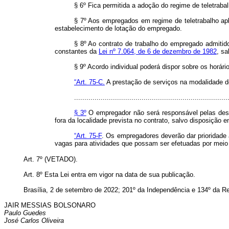
§ 6º Fica permitida a adoção do regime de teletrabal
§ 7º Aos empregados em regime de teletrabalho apli
estabelecimento de lotação do empregado.
§ 8º Ao contrato de trabalho do empregado admitido n
constantes da
Lei nº 7.064, de 6 de dezembro de 1982
, sa
§ 9º Acordo individual poderá dispor sobre os hor
“Art. 75-C.
A prestação de serviços na modalidade de
...........................................................................
§ 3º
O empregador não será responsável pelas despe
fora da localidade prevista no contrato, salvo disposição e
“Art. 75-F
. Os empregadores deverão dar prioridade
vagas para atividades que possam ser efetuadas por meio d
Art. 7º (VETADO).
Art. 8º Esta Lei entra em vigor na data de sua publicação.
Brasília, 2 de setembro de 2022; 201º da Independência e 134º da R
JAIR MESSIAS BOLSONARO
Paulo Guedes
José Carlos Oliveira