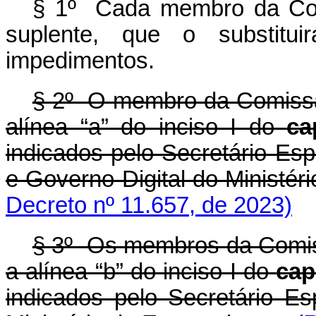
§ 1º Cada membro da Com
suplente, que o substit
impedimentos.
§ 2º O membro da Comissão
alínea “a” do inciso I do
ca
indicados pelo Secretário Es
e Governo Digital do Ministér
Decreto nº 11.657, de 2023)
§ 3º Os membros da Comiss
a alínea “b” do inciso I do
cap
indicados pelo Secretário E