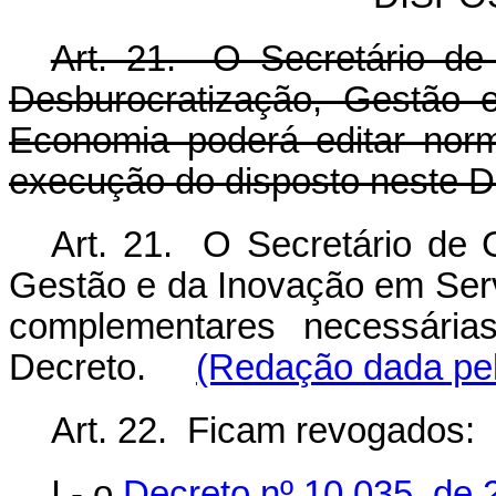
Art. 21. O Secretário de
Desburocratização, Gestão e
Economia poderá editar nor
execução do disposto neste D
Art. 21. O Secretário de 
Gestão e da Inovação em Serv
complementares necessária
Decreto.
(Redação dada pel
Art. 22. Ficam revogados:
I - o
Decreto nº 10.035, de 