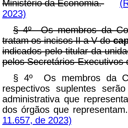
Ministério da Economia.
(
2023)
§ 4º Os membros da Com
tratam os incisos II a V do
ca
indicados pelo titular da unid
pelos Secretários-Executivos
§ 4º Os membros da Co
respectivos suplentes serão
administrativa que represent
dos órgãos que represent
11.657, de 2023)