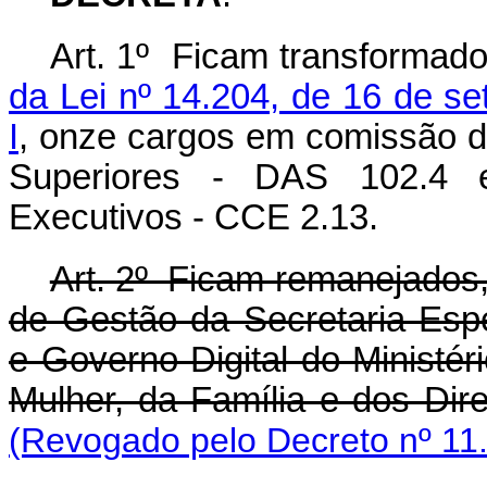
Art. 1º Ficam transformad
da Lei nº 14.204, de 16 de s
I
, onze cargos em comissão 
Superiores - DAS 102.4 
Executivos - CCE 2.13.
Art. 2º Ficam remanejados
de Gestão da Secretaria Esp
e Governo Digital do Ministér
Mulher, da Família e dos D
(Revogado pelo Decreto nº 11