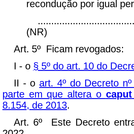
recondução por igual per
...................................
(NR)
Art. 5º Ficam revogados:
I - o
§ 5º do art. 10 do Decr
II - o
art. 4º do Decreto n
parte em que altera o
caput
8.154, de 2013
.
Art. 6º Este Decreto ent
2022.