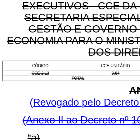
EXECUTIVOS - CCE DA
SECRETARIA ESPECIA
GESTÃO E GOVERNO D
ECONOMIA PARA O MINIST
DOS
DIRE
CÓDIGO
CCE-UNITÁRIO
CCE 2.13
3,84
TOTAL
AN
(Revogado pelo Decreto 
(Anexo II ao Decreto nº 1
“a)