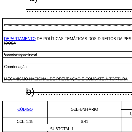
........................................
............................................................................................................
DEPARTAMENTO
DE POLÍTICAS TEMÁTICAS DOS DIREITOS DA PE
IDOSA
Coordenação-Geral
Coordenação
MECANISMO NACIONAL DE PREVENÇÃO E COMBATE À TORTURA
b)
....................................
CÓDIGO
CCE-UNITÁRIO
CCE 1.18
6,41
SUBTOTAL 1