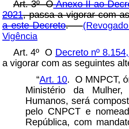
Art. 3º O
Anexo II ao Decr
2021
, passa a vigorar com a
a este Decreto
.
(Revogado 
Vigência
Art. 4º O
Decreto nº 8.154
a vigorar com as seguintes al
“
Art. 10
. O MNPCT, órg
Ministério da Mulher,
Humanos, será composto
pelo CNPCT e nomeado
República, com mandat