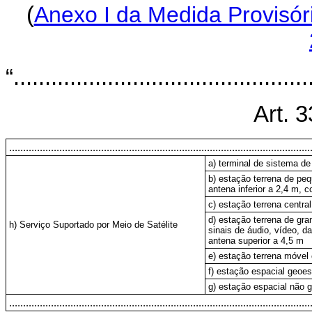
(
Anexo I da Medida Provisór
“...............................................
Art. 3
............................................................................................................
a) terminal de sistema de
b) estação terrena de pe
antena inferior a 2,4 m, c
c) estação terrena centra
d) estação terrena de gra
h) Serviço Suportado por Meio de Satélite
sinais de áudio, vídeo, d
antena superior a 4,5 m
e) estação terrena móvel
f) estação espacial geoest
g) estação espacial não g
............................................................................................................