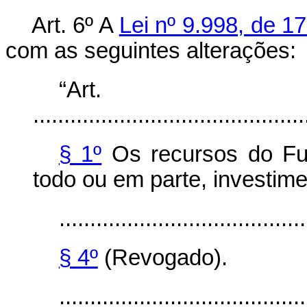
Art. 6º A
Lei nº 9.998, de 1
com as seguintes alterações:
“Ar
............................................
§ 1º
Os recursos do Fus
todo ou em parte, investime
........................................
§ 4º
(Revogado).
........................................