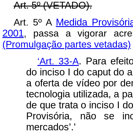
Art. 5º (VETADO).
Art. 5º A
Medida Provisóri
2001
, passa a vigorar ac
(Promulgação partes vetadas)
‘Art. 33-A
. Para efeit
do inciso I do caput do a
a oferta de vídeo por 
tecnologia utilizada, a p
de que trata o inciso I d
Provisória, não se in
mercados’.’