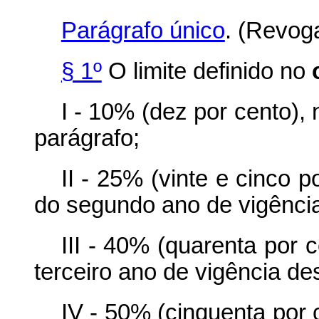
Parágrafo único
. (Revog
§ 1º
O limite definido no
I - 10% (dez por cento), 
parágrafo;
II - 25% (vinte e cinco po
do segundo ano de vigência
III - 40% (quarenta por c
terceiro ano de vigência de
IV - 50% (cinquenta por c