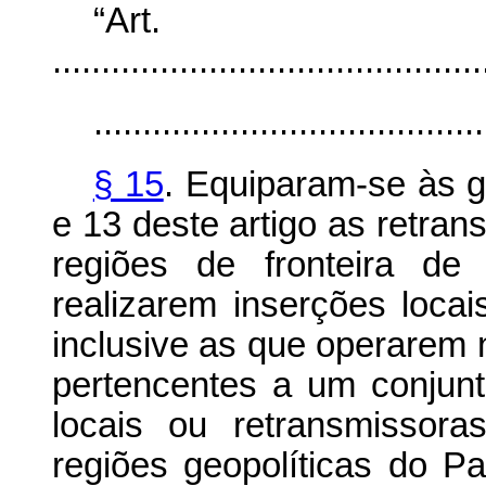
“Ar
............................................
........................................
§ 15
. Equiparam-se às g
e 13 deste artigo as retran
regiões de fronteira de
realizarem inserções loca
inclusive as que operarem
pertencentes a um conjun
locais ou retransmissor
regiões geopolíticas do Pa