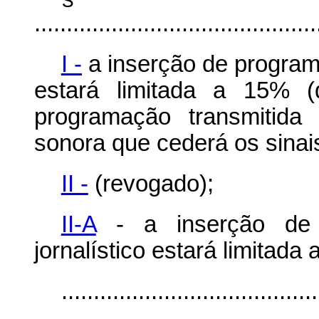
............................................
I -
a inserção de programa
estará limitada a 15% (
programação transmitida
sonora que cederá os sinai
II -
(revogado);
II-A
- a inserção de 
jornalístico estará limitada 
........................................