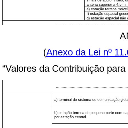
sinais de áudio, vídeo, 
antena superior a 4,5 m
e) estação terrena móve
f) estação espacial geoes
g) estação espacial não 
...............................................................
A
(
Anexo da Lei nº 11.
“Valores da Contribuição para
...............................................................
a) terminal de sistema de comunicação globa
b) estação terrena de pequeno porte com cap
por estação central