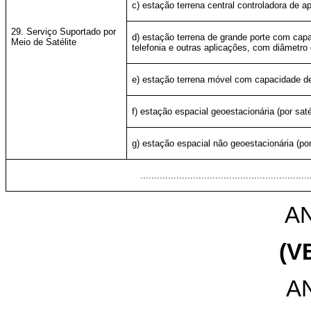
c) estação terrena central controladora de 
29. Serviço Suportado por
d) estação terrena de grande porte com capa
Meio de Satélite
telefonia e outras aplicações, com diâmetro
e) estação terrena móvel com capacidade d
f) estação espacial geoestacionária (por saté
g) estação espacial não geoestacionária (po
.............................................................
AN
(V
A