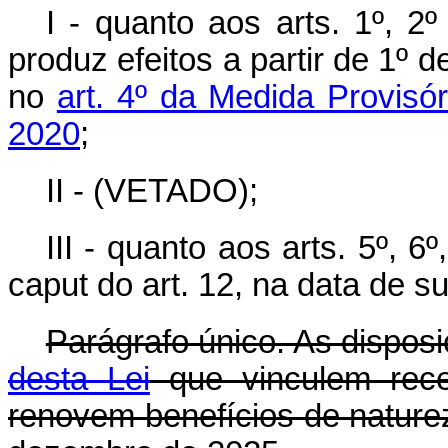
I - quanto aos arts. 1º, 2
produz efeitos a partir de 1º 
no
art. 4º da Medida Provisó
2020
;
II - (VETADO);
III - quanto aos arts. 5º, 6º
caput
do art. 12, na data de s
Parágrafo único. As dispos
desta Lei
que vinculem rece
renovem benefícios de natureza