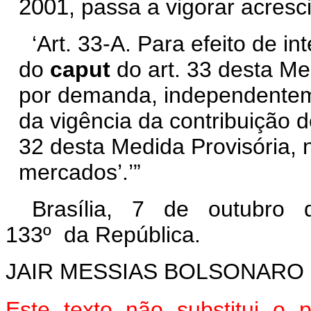
2001
, passa a vigorar acresc
‘Art. 33-A. Para efeito de in
do
caput
do art. 33 desta Me
por demanda, independentemen
da vigência da contribuição d
32 desta Medida Provisória, n
mercados’.’”
Brasília, 7 de outubro 
133º da República.
JAIR MESSIAS BOLSONARO
Este texto não substitui o