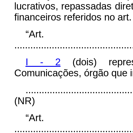
lucrativos, repassadas dir
financeiros referidos no art
“Ar
............................................
I - 2
(dois) repres
Comunicações, órgão que in
........................................
(NR)
“Art
............................................