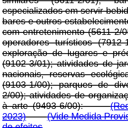
similares (5611-2/01); b
especializados em servir bebi
bares e outros estabeleciment
com entretenimento (5611-2/0
operadores turísticos (7912
exploração de lugares e préd
(9102-3/01); atividades de ja
nacionais, reservas ecológi
(9103-1/00); parques de di
2/00); atividades de organizaç
à arte (9493-6/00):
(Re
2023)
(Vide Medida Provis
de efeitos