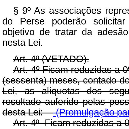
§ 9º As associações repres
do Perse poderão solicitar
objetivo de tratar da adesão
nesta Lei.
Art. 4º (VETADO).
Art. 4º Ficam reduzidas a 
(sessenta) meses, contado do 
Lei, as alíquotas dos segu
resultado auferido pelas pess
desta Lei:
(Promulgação par
Art. 4º Ficam reduzidas a 