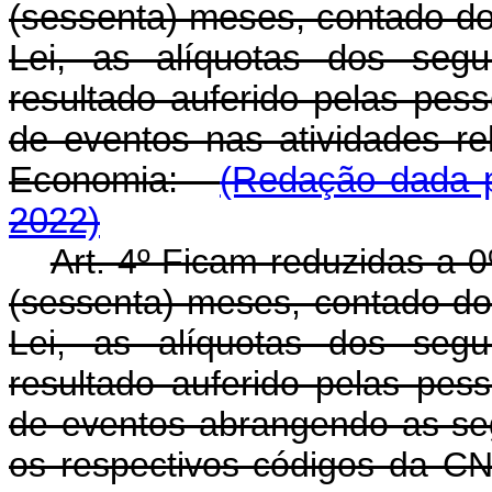
(sessenta) meses, contado do 
Lei, as alíquotas dos segui
resultado auferido pelas pess
de eventos nas atividades re
Economia:
(Redação dada p
2022)
Art. 4º Ficam reduzidas a 
(sessenta) meses, contado do 
Lei, as alíquotas dos segui
resultado auferido pelas pess
de eventos abrangendo as se
os respectivos códigos da CNA