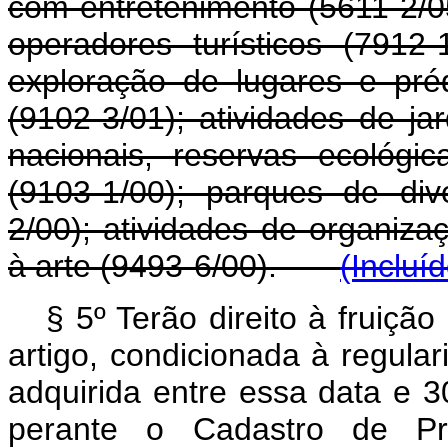
com entretenimento (5611-2/0
operadores turísticos (7912
exploração de lugares e préd
(9102-3/01); atividades de ja
nacionais, reservas ecológi
(9103-1/00); parques de di
2/00); atividades de organizaç
à arte (9493-6/00).
(Incluí
§ 5º Terão direito à fruição
artigo, condicionada à regul
adquirida entre essa data e 
perante o Cadastro de Pre