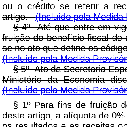
ou o crédito se referir a r
artigo.
(Incluído pela Medida 
§ 4º Até que entre em vig
fruição do benefício fiscal de
se no ato que define os código
(Incluído pela Medida Provisór
§ 5º Ato da Secretaria Espe
Ministério da Economia disci
(Incluído pela Medida Provisór
§ 1º Para fins de fruição d
deste artigo, a alíquota de 0%
os resultados e as receitas o