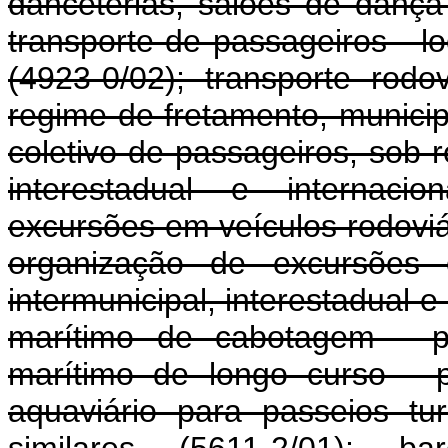
danceterias, salões de dança 
transporte de passageiros - 
(4923-0/02); transporte rodo
regime de fretamento, municipa
coletivo de passageiros, sob r
interestadual e internacio
excursões em veículos rodoviár
organização de excursões e
intermunicipal, interestadual e
marítimo de cabotagem - pa
marítimo de longo curso - p
aquaviário para passeios tur