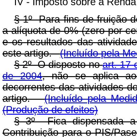
IV - Imposto sobre a Renda
§ 1º Para fins de fruição d
a alíquota de 0% (zero por ce
e os resultados das atividad
este artigo.
(Incluído pela Me
§ 2º O disposto no
art. 17
de 2004
, não se aplica ao
decorrentes das atividades do
artigo.
(Incluído pela Medi
(Produção de efeitos)
§ 3º Fica dispensada a
Contribuição para o PIS/Pas