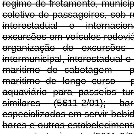
regime de fretamento, municipa
coletivo de passageiros, sob r
interestadual e internacio
excursões em veículos rodoviár
organização de excursões e
intermunicipal, interestadual e
marítimo de cabotagem - pa
marítimo de longo curso - p
aquaviário para passeios tur
similares (5611-2/01); b
especializados em servir bebi
bares e outros estabeleciment