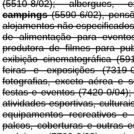
(5510-8/02); albergues, ex
campings
(5590-6/02), pensõ
alojamentos não especificados
de alimentação para evento
produtora de filmes para pub
exibição cinematográfica (59
feiras e exposições (7319-
fotografias, exceto aérea e 
festas e eventos (7420-0/04);
atividades esportivas, culturai
equipamentos recreativos e 
palcos, coberturas e outras e