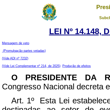
Pres
Subch
LEI Nº 14.148,
Mensagem de veto
(Promulgação partes vetadas)
(Vide ADI nº 7232)
(Vide Lei Complementar nº 214, de 2025)
Produção de efeitos
O PRESIDENTE DA R
Congresso Nacional decreta e 
Art. 1º
Esta Lei estabelec
destinadas ao setor de ev