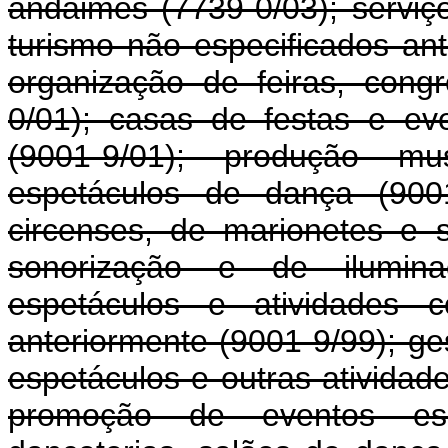
andaimes (7739-0/03); serviç
turismo não especificados ant
organização de feiras, cong
0/01); casas de festas e eve
(9001-9/01); produção mu
espetáculos de dança (9001
circenses, de marionetes e s
sonorização e de iluminaç
espetáculos e atividades c
anteriormente (9001-9/99); ge
espetáculos e outras atividade
promoção de eventos espor