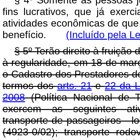
§ 4º Somente as pessoas ju
fins lucrativos, que já exe
atividades econômicas de que t
benefício.
(Incluído pela L
§ 5º Terão direito à fruição 
à regularidade, em 18 de mar
o Cadastro dos Prestadores de
termos dos
arts. 21
e
22 da L
2008
(Política Nacional de T
exercem as seguintes ati
transporte de passageiros - 
(4923-0/02); transporte rodo