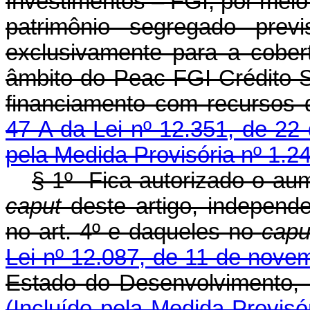
Investimentos – FGI, por meio
patrimônio segregado previ
exclusivamente para a cober
âmbito do Peac-FGI Crédito S
financiamento com recursos 
47-A da Lei nº 12.351, de 22
pela Medida Provisória nº 1.2
§ 1º Fica autorizado o aum
caput
deste artigo, independe
no art. 4º e daqueles no
cap
Lei nº 12.087, de 11 de nove
Estado do Desenvolvimento,
(Incluído pela Medida Provisó