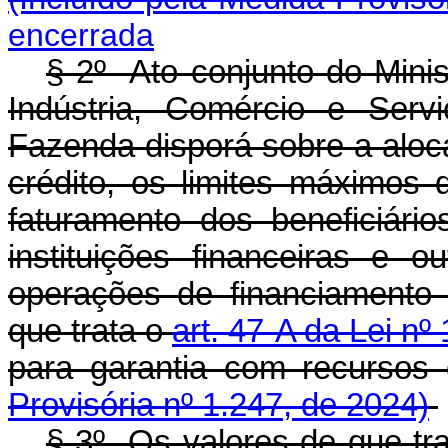
encerrada
§ 2º Ato conjunto do Mini
Indústria, Comércio e Serv
Fazenda disporá sobre a aloc
crédito, os limites máximos 
faturamento dos beneficiário
instituições financeiras e ou
operações de financiamento
que trata o
art. 47-A da Lei n
para garantia com recur
Provisória nº 1.247, de 2024)
§ 3º Os valores de que tr