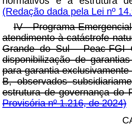
normativos e a estrutur
(Redação dada pela Lei nº 14
IV - Programa Emergencial 
atendimento à catástrofe nat
Grande do Sul - Peac-FGI C
disponibilização de garantia
para garantia exclusivamente 
B, observados subsidiariam
estrutura de governança 
Provisória nº 1.216, de 2024)
C