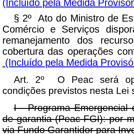
(Incluído pela Medida Provisór
§ 2º Ato do Ministro de Es
Comércio e Serviços dispor
remanejamento dos recurs
cobertura das operações co
(Incluído pela Medida Provisó
Art. 2º O Peac será ope
condições previstos nesta Lei
I - Programa Emergencial 
de garantia (Peac-FGI): por m
via Fundo Garantidor para Inv