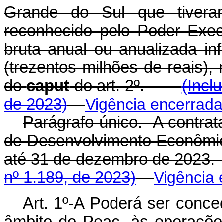
Grande do Sul que tivera
reconhecido pelo Poder Exec
bruta anual ou anualizada in
(trezentos milhões de reais), 
do
caput
do art. 2º.
(Incl
de 2023)
Vigência encerrad
Parágrafo único. A contrat
de Desenvolvimento Econômic
até 31 de dezembro de 2
nº 1.189, de 2023)
Vigência
Art. 1º-A Poderá ser conce
âmbito do Peac, às operaçõe