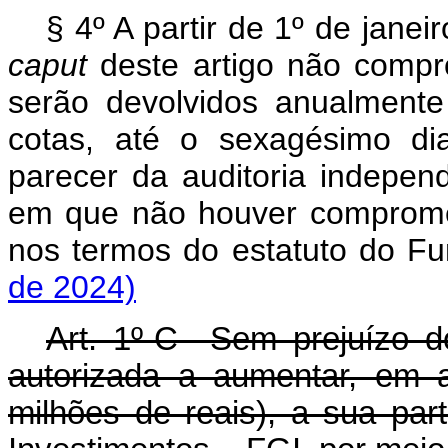
§ 4º A partir de 1º de janei
caput
deste artigo não compr
serão devolvidos anualment
cotas, até o sexagésimo di
parecer da auditoria indepen
em que não houver comprome
nos termos do estatuto do
de 2024)
Art. 1º-C Sem prejuízo do
autorizada a aumentar, em 
milhões de reais), a sua par