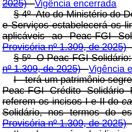
2025)
Vigência encerrada
§ 4º Ato do Ministério do 
e Serviços estabelecerá os li
aplicáveis ao Peac-FGI 
Provisória nº 1.309, de 2025)
§ 5º O Peac-FGI Solidá
nº 1.309, de 2025)
Vigência 
I - terá um patrimônio segr
Peac-FGI Crédito Solidári
referem os incisos I e II do
ca
Solidário, nos termos d
Provisória nº 1.309, de 2025)