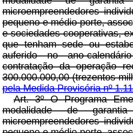
modalidade de garanti
microempreendedores indivi
pequeno e médio porte, associ
e sociedades cooperativas, e
que tenham sede ou estabe
auferido no ano-calendári
contratação da operação rec
300.000.000,00 (trezentos 
pela Medida Provisória nº 1.1
Art. 3º O Programa Emer
modalidade de garanti
microempreendedores indivi
pequeno e médio porte, associ