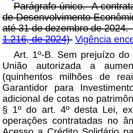
Parágrafo único. A contrat
de Desenvolvimento Econômic
até 31 de dezembro de 202
1.216, de 2024)
Vigência enc
Art. 1º-B. Sem prejuízo do 
União autorizada a aumen
(quinhentos milhões de rea
Garantidor para Investimen
adicional de cotas no patrimôn
§ 1º do art. 4º desta Lei, e
operações contratadas no â
Acesso a Crédito Solidário pa