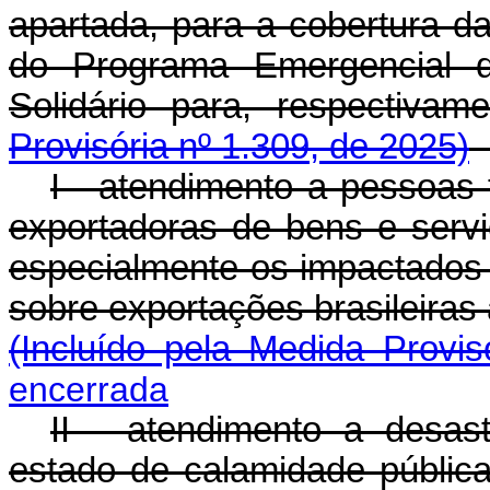
apartada, para a cobertura d
do Programa Emergencial 
Solidário para, respec
Provisória nº 1.309, de 2025)
I - atendimento a pessoas f
exportadoras de bens e serv
especialmente os impactados p
sobre exportações brasileira
(Incluído pela Medida Provis
encerrada
II - atendimento a desas
estado de calamidade públic