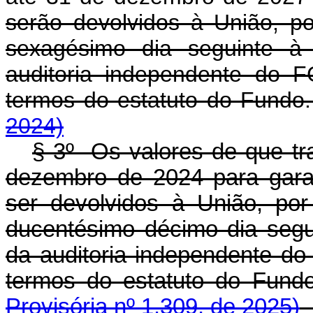
serão devolvidos à União, p
sexagésimo dia seguinte à
auditoria independente do 
termos do estatuto do Fu
2024)
§ 3º Os valores de que tr
dezembro de 2024 para gara
ser devolvidos à União, po
ducentésimo décimo dia segu
da auditoria independente do
termos do estatuto do F
Provisória nº 1.309, de 2025)