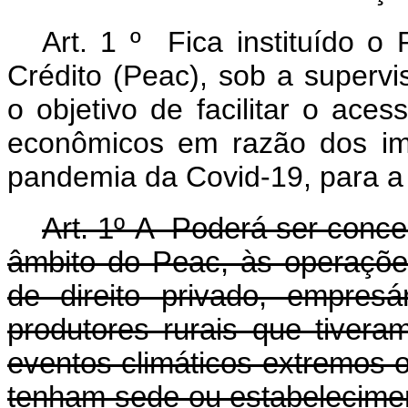
Art. 1 º Fica instituído 
Crédito (Peac), sob a superv
o objetivo de facilitar o ace
econômicos em razão dos im
pandemia da Covid-19, para a
Art. 1º-A Poderá ser conce
âmbito do Peac, às operaçõe
de direito privado, empresá
produtores rurais que tivera
eventos climáticos extremos 
tenham sede ou estabelecime