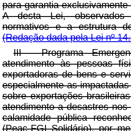
para garantia exclusivamente 
A desta Lei, observados 
normativos e a estrutur
(Redação dada pela Lei nº 14
III - Programa Emergen
atendimento às pessoas físi
exportadoras de bens e serv
especialmente as impactadas p
sobre exportações brasileir
atendimento a desastres nos
calamidade pública reconhe
(Peac-FGI Solidário), por me