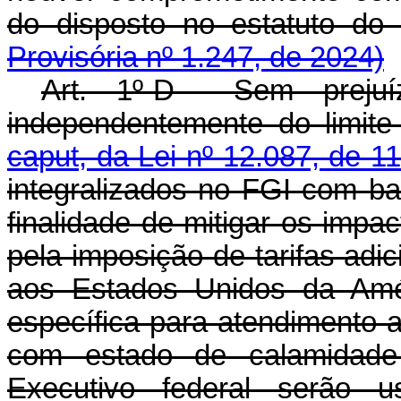
do disposto no estatut
Provisória nº 1.247, de 2024)
Art. 1º-D Sem prejuí
independentemente do limite
caput, da Lei nº 12.087, de 
integralizados no FGI com ba
finalidade de mitigar os imp
pela imposição de tarifas adic
aos Estados Unidos da Amé
específica para atendimento 
com estado de calamidade 
Executivo federal serão u