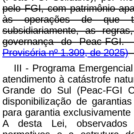
pelo FGI, com patrimônio apa
às operações de que tr
subsidiariamente, as regra
governança do Peac-
Provisória nº 1.309, de 2025)
III - Programa Emergencial
atendimento à catástrofe nat
Grande do Sul (Peac-FGI Cr
disponibilização de garantia
para garantia exclusivamente 
A desta Lei, observados 