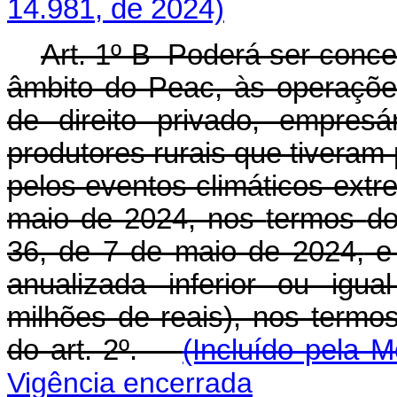
14.981, de 2024)
Art. 1º-B Poderá ser conce
âmbito do Peac, às operaçõe
de direito privado, empresá
produtores rurais que tiveram
pelos eventos climáticos extr
maio de 2024, nos
termos
do
36, de 7 de maio de 2024,
e 
anualizada inferior ou igu
milhões de reais), nos termo
do art. 2º.
(Incluído pela M
Vigência encerrada