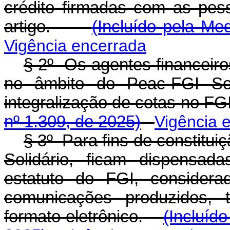
crédito firmadas com as pess
artigo.
(Incluído pela Me
Vigência encerrada
§ 2º Os agentes financeiro
no âmbito do Peac-FGI Sol
integralização de cotas no 
nº 1.309, de 2025)
Vigência 
§ 3º Para fins de constitu
Solidário, ficam dispensad
estatuto do FGI, consider
comunicações produzidos, 
formato eletrônico.
(Incluíd