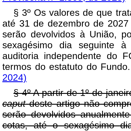
§ 3º Os valores de que tra
até 31 de dezembro de 2027 
serão devolvidos à União, p
sexagésimo dia seguinte à
auditoria independente do 
termos do estatuto do Fu
2024)
§ 4º A partir de 1º de janei
caput
deste artigo não compr
serão devolvidos anualment
cotas, até o sexagésimo di