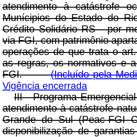
atendimento à catástrofe 
Munícipios do Estado do Ri
Crédito Solidário RS - por me
via FGI, com patrimônio apart
operações de que trata o art
as regras, os normativos e 
FGI.
(Incluído pela Med
Vigência encerrada
III - Programa Emergencial
atendimento à catástrofe nat
Grande do Sul (Peac-FGI Cr
disponibilização de garantia