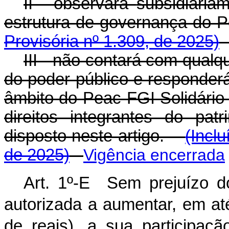
II - observará
subsidiaria
estrutura de governança do 
Provisória nº 1.309, de 2025)
III -
não contará com qualque
do poder público e responder
âmbito do Peac-FGI Solidário 
direitos integrantes do pa
disposto neste artigo.
(Incl
de 2025)
Vigência encerrada
Art. 1º-E Sem prejuízo do
autorizada a aumentar, em at
de reais), a sua participaç