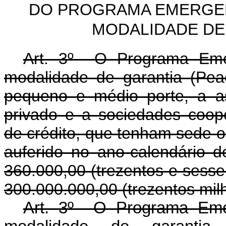
DO PROGRAMA EMERGEN
MODALIDADE DE 
Art. 3º O Programa Emer
modalidade de garantia (Pe
pequeno e médio porte, a as
privado e a sociedades coop
de crédito, que tenham sede 
auferido no ano-calendário d
360.000,00 (trezentos e sessent
300.000.000,00 (trezentos milh
Art. 3º O Programa Emer