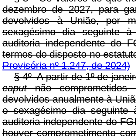
dezembro de 2027, para gar
devolvidos à União, por m
sexagésimo dia seguinte à
auditoria independente do 
termos do disposto no esta
Provisória nº 1.247, de 2024)
§ 4º A partir de 1º de janei
caput
não comprometidos 
devolvidos anualmente à União
o sexagésimo dia seguinte 
auditoria independente do FGI
houver comprometimento com