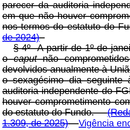
parecer da auditoria indepen
em que não houver comprome
nos termos do estatuto do
de 2024)
§ 4º A partir de 1º de jane
o
caput
não comprometidos 
devolvidos anualmente à União
o sexagésimo dia seguinte 
auditoria independente do FG
houver comprometimento com
do estatuto do Fundo.
(Reda
1.309, de 2025)
Vigência en