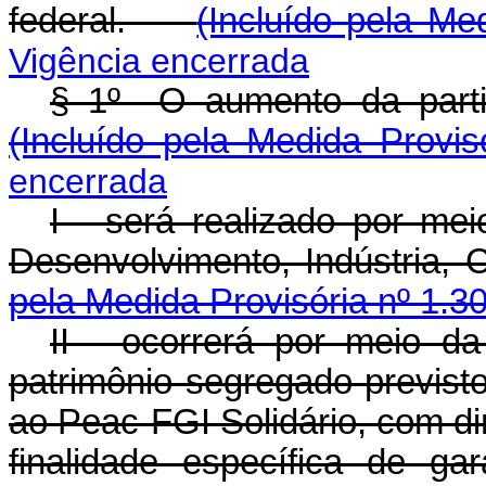
federal.
(Incluído pela Me
Vigência encerrada
§ 1º O aumento da parti
(Incluído pela Medida Provis
encerrada
I - será realizado por me
Desenvolvimento, Indústria
pela Medida Provisória nº 1.3
II - ocorrerá por meio da
patrimônio segregado previsto n
ao Peac-FGI Solidário, com di
finalidade específica de g