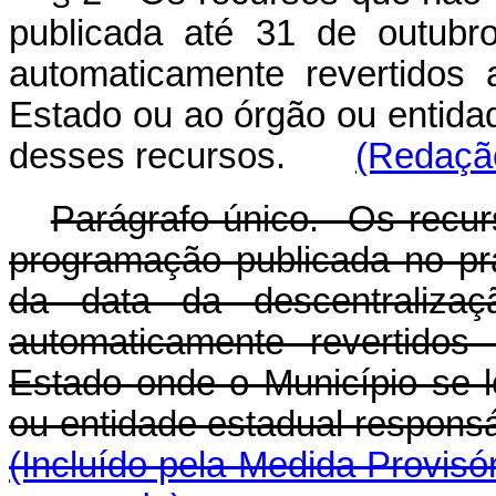
publicada até 31 de outubr
automaticamente revertidos 
Estado ou ao órgão ou entida
desses recursos.
(Redação
Parágrafo único. Os recur
programação publicada no pr
da data da descentralizaç
automaticamente revertidos
Estado onde o Município se lo
ou entidade estadual respon
(Incluído pela Medida Provisó