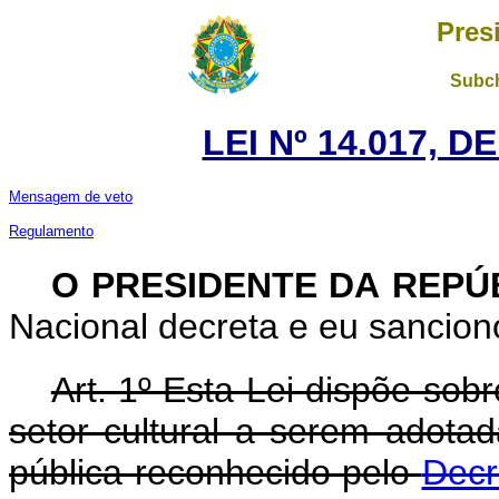
Pres
Subch
LEI Nº 14.017, 
Mensagem de veto
Regulamento
O PRESIDENTE DA REPÚ
Nacional decreta e eu sanciono
Art. 1º Esta Lei dispõe so
setor cultural a serem adota
pública reconhecido pelo
Decr