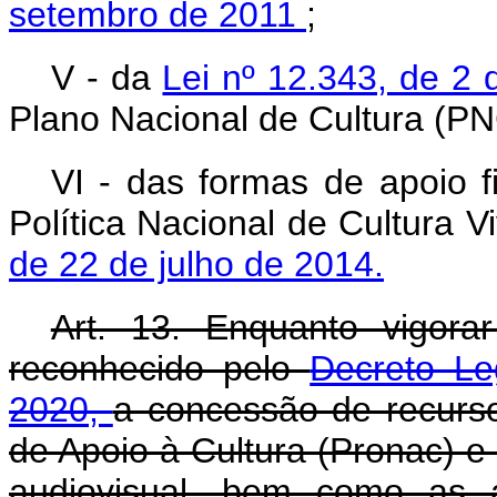
setembro de 2011
;
V - da
Lei nº 12.343, de 
Plano Nacional de Cultura (PN
VI - das formas de apoio 
Política Nacional de Cultura V
de 22 de julho de 2014.
Art. 13. Enquanto vigora
reconhecido pelo
Decreto Le
2020,
a concessão de recurs
de Apoio à Cultura (Pronac) e
audiovisual, bem como as a