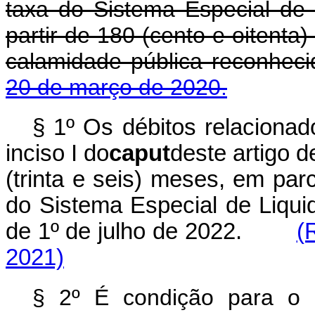
taxa do Sistema Especial de 
partir de 180 (cento e oitenta)
calamidade pública reconhec
20 de março de 2020.
§ 1º
Os débitos relacionado
inciso I do
caput
deste artigo 
(trinta e seis) meses, em par
do Sistema Especial de Liquid
de 1º de julho de 2022.
(
2021)
§ 2º É condição para o 