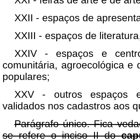
XXI - feiras de arte e de art
XXII - espaços de apresent
XXIII - espaços de literatura
XXIV - espaços e centro
comunitária, agroecológica e de
populares;
XXV - outros espaços e a
validados nos cadastros aos qua
Parágrafo único. Fica ved
se refere o inciso II do
ca