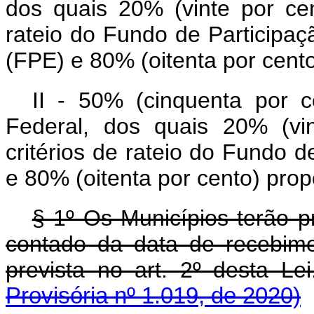
dos quais 20% (vinte por ce
rateio do Fundo de Participaç
(FPE) e 80% (oitenta por cent
II - 50% (cinquenta por c
Federal, dos quais 20% (vi
critérios de rateio do Fundo 
e 80% (oitenta por cento) pro
§ 1º Os Municípios terão p
contado da data de recebime
prevista no art. 2º d
Provisória nº 1.019, de 2020)