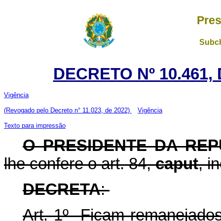
Pres
Subch
DECRETO Nº 10.461,
Vigência
(Revogado pelo Decreto n° 11.023, de 2022)
Vigência
Texto para impressão
O PRESIDENTE DA REP
lhe confere o art. 84,
caput
, i
DECRETA
:
Art. 1º Ficam remanejados,