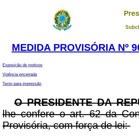
Pres
Subch
MEDIDA PROVISÓRIA Nº 9
Exposição de motivos
Vigência encerrada
Texto para impressão
O PRESIDENTE DA REP
lhe confere o art. 62 da Con
Provisória, com força de lei: