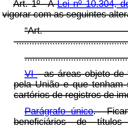
Art. 1º A
Lei nº 10.304, 
vigorar com as seguintes alte
“Ar
............................................
........................................
VI
-
as
áreas
objeto
de
pela
União
e
que
tenham
cartórios de registros de
im
Parágrafo
único
.
Fica
beneficiários
de
títulos