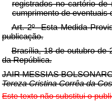
registrados no cartório de
cumprimento de eventuais 
Art.
2º
Esta
Medida
Provi
publicação.
Brasília, 18 de outubro de
da República.
JAIR MESSIAS BOLSONAR
Tereza Cristina Corrêa da Cos
Este texto não substitui o pu