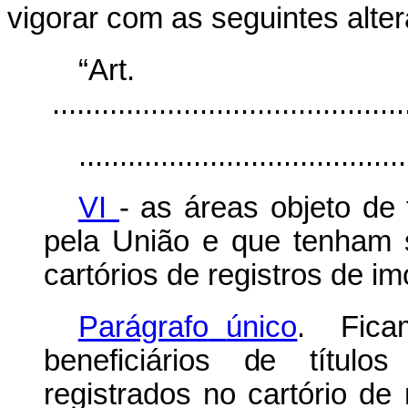
vigorar com as seguintes alte
“Ar
............................................
........................................
VI
-
as
áreas
objeto
de
pela
União
e
que
tenham
cartórios de registros de
im
Parágrafo
único
.
Fica
beneficiários
de
títulos
registrados no cartório de