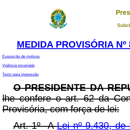
Pres
Subch
MEDIDA PROVISÓRIA Nº 
Exposição de motivos
Vigência encerrada
Texto para impressão
O
PRESIDENTE DA REP
lhe confere o art. 62 da Con
Provisória, com força de lei:
Art. 1º A
Lei nº 9.430, d