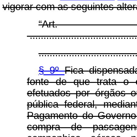
vigorar com as seguintes alte
“Ar
.......................................
...................................
§ 9º
Fica dispensad
fonte de que trata o
efetuados por órgãos o
pública federal, media
Pagamento do Governo 
compra de passagen