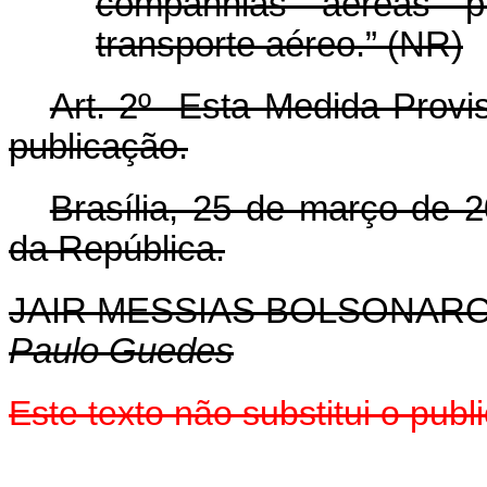
companhias aéreas p
transporte aéreo.” (NR)
Art. 2º Esta Medida Provis
publicação.
Brasília, 25 de março de 
da República.
JAIR MESSIAS BOLSONAR
Paulo Guedes
Este texto não substitui o pu