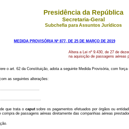
Presidência da República
Secretaria-Geral
Subchefia para Assuntos Jurídicos
MEDIDA PROVISÓRIA Nº 877, DE 25 DE MARÇO DE 2019
Altera a Lei nº 9.430, de 27 de dez
na aquisição de passagens aéreas pe
fere o art. 62 da Constituição, adota a seguinte Medida Provisória, com força d
 com as seguintes alterações:
..................................
....................................
 de que trata o
caput
sobre os pagamentos efetuados por órgãos ou entidade
 compra de passagens aéreas diretamente das companhias aéreas prestadoras
ação.