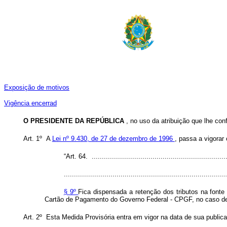
Exposição de motivos
Vigência encerrad
O
PRESIDENTE DA REPÚBLICA
, no uso da atribuição que lhe con
Art. 1º A
Lei nº 9.430, de 27 de dezembro de 1996
, passa a vigorar
“Art. 64. ...................................................................
................................................................................
§ 9º
Fica dispensada a retenção dos tributos na fonte
Cartão de Pagamento do Governo Federal - CPGF, no caso de
Art. 2º Esta Medida Provisória entra em vigor na data de sua public