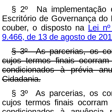
§ 2º Na implementação d
Escritório de Governança do
couber, o disposto na
Lei nº
9.466, de 13 de agosto de 201
§ 3º As parcerias, os con
cujos termos finais ocorra
condicionados à prévia an
Cidadania.
§ 3º As parcerias, os con
cujos termos finais ocorram
condicionados à anuência 