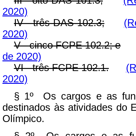
III - oito DAS 101.3;
(R
2020)
IV - três DAS 102.3;
(R
2020)
V - cinco FCPE 102.2; e
de 2020)
VI - três FCPE 102.1.
(R
2020)
§ 1º Os cargos e as fun
destinados às atividades do 
Olímpico.