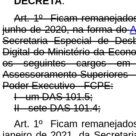
DECRETA
:
Art. 1º Ficam remanejados
junho de 2020, na forma do
A
Secretaria Especial de Des
Digital do Ministério da Econ
os seguintes cargos em
Assessoramento Superiores 
Poder Executivo - FCPE:
I - um DAS 101.5;
II - sete DAS 101.4;
Art. 1º Ficam remanejados
janeiro de 2021, da Secretar