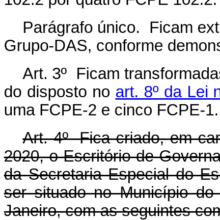
Parágrafo único. Ficam ext
Grupo-DAS, conforme demonst
Art. 3º Ficam transformada
do disposto no
art. 8º da Lei
uma FCPE-2 e cinco FCPE-1.
Art. 4º Fica criado, em ca
2020, o Escritório de Govern
da Secretaria Especial do Es
ser situado no Município do
Janeiro, com as seguintes co