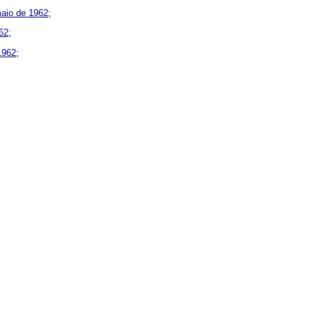
maio de 1962;
62;
1962;