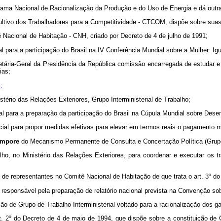
rama Nacional de Racionalização da Produção e do Uso de Energia e dá outra
ltivo dos Trabalhadores para a Competitividade - CTCOM, dispõe sobre suas 
ê Nacional de Habitação - CNH, criado por Decreto de 4 de julho de 1991;
l para a participação do Brasil na IV Conferência Mundial sobre a Mulher: I
etária-Geral da Presidência da República comissão encarregada de estudar e
ias;
;
stério das Relações Exteriores, Grupo Interministerial de Trabalho;
al para a preparação da participação do Brasil na Cúpula Mundial sobre Desen
ial para propor medidas efetivas para elevar em termos reais o pagamento mí
empore
do Mecanismo Permanente de Consulta e Concertação Política (Grupo 
lho, no Ministério das Relações Exteriores, para coordenar e executar os
 de representantes no Comitê Nacional de Habitação de que trata o art. 3º d
 responsável pela preparação de relatório nacional prevista na Convenção sob
ção de Grupo de Trabalho Interministerial voltado para a racionalização dos
. 2º do Decreto de 4 de maio de 1994, que dispõe sobre a constituição de G