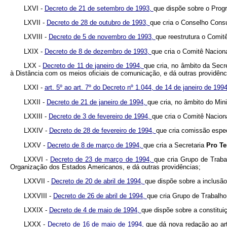
LXVI -
Decreto de 21 de setembro de 1993,
que dispõe sobre o Prog
LXVII -
Decreto de 28 de outubro de 1993,
que cria o Conselho Consu
LXVIII -
Decreto de 5 de novembro de 1993,
que reestrutura o Comit
LXIX -
Decreto de 8 de dezembro de 1993,
que cria o Comitê Naciona
LXX -
Decreto de 11 de janeiro de 1994,
que cria, no âmbito da Secr
à Distância com os meios oficiais de comunicação, e dá outras providênc
LXXI -
art. 5º ao art. 7º do Decreto nº 1.044, de 14 de janeiro de 1994
LXXII -
Decreto de 21 de janeiro de 1994,
que cria, no âmbito do Mini
LXXIII -
Decreto de 3 de fevereiro de 1994,
que cria o Comitê Nacion
LXXIV -
Decreto de 28 de fevereiro de 1994,
que cria comissão espec
LXXV -
Decreto de 8 de março de 1994,
que cria a Secretaria
Pro T
LXXVI -
Decreto de 23 de março de 1994,
que cria Grupo de Traba
Organização dos Estados Americanos, e dá outras providências;
LXXVII -
Decreto de 20 de abril de 1994,
que dispõe sobre a inclusão
LXXVIII -
Decreto de 26 de abril de 1994,
que cria Grupo de Trabalho
LXXIX -
Decreto de 4 de maio de 1994,
que dispõe sobre a constitui
LXXX -
Decreto de 16 de maio de 1994,
que dá nova redação ao art