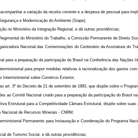
 acompanhar a variação da receita corrente e a despesa de pessoal para im
 Segurança e Modernização do Ambiente (Siape);
ão no Ministério da Integração Regional, e dá outras providências;
a Regimental do Ministério do Trabalho, a Comissão Permanente de Direito Soci
ganizadora Nacional das Comemorações do Centenário da Assinatura do Tra
nal para a preparação da participação do Brasil na Conferência das Nações
nterministerial para propor medidas relativas à racionalização dos gastos co
o Interministerial sobre Comércio Exterior;
ao art. 3º do Decreto de 21 de setembro de 1993, que dispõe sobre o Progra
ões ao Comitê Nacional criado para a preparação da participação do Brasil n
iva Estrutural para a Competitividade Câmara Estrutural, dispõe sobre suas 
o Nacional de Recursos Minerais - CNRM;
terministerial Permanente para Instauração e Coordenação do Programa Nacio
ial de Turismo Social, e dá outras providências;