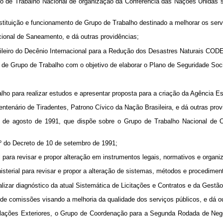
o de Trabalho Nacional de organização da Conferência das Nações Unidas s
stituição e funcionamento de Grupo de Trabalho destinado a melhorar os serv
cional de Saneamento, e dá outras providências;
sileiro do Decênio Internacional para a Redução dos Desastres Naturais COD
 de Grupo de Trabalho com o objetivo de elaborar o Plano de Seguridade Socia
alho para realizar estudos e apresentar proposta para a criação da Agência Esp
ntenário de Tiradentes, Patrono Cívico da Nação Brasileira, e dá outras prov
6 de agosto de 1991, que dispõe sobre o Grupo de Trabalho Nacional de
 2º do Decreto de 10 de setembro de 1991;
para revisar e propor alteração em instrumentos legais, normativos e organiz
isterial para revisar e propor a alteração de sistemas, métodos e procediment
lizar diagnóstico da atual Sistemática de Licitações e Contratos e da Gestão
 de comissões visando a melhoria da qualidade dos serviços públicos, e dá ou
Relações Exteriores, o Grupo de Coordenação para a Segunda Rodada de Neg