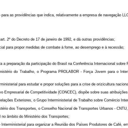
o para as providências que indica, relativamente a empresa de navegação 
rt. 2º do Decreto de 17 de janeiro de 1992, e dá outras providências;
cial para propor medidas de combate à fome, ao desemprego e à recessão;
ra a preparação da participação do Brasil na Conferência Internacional sobre
nistério do Trabalho, o Programa PROLABOR - Força Jovem para o Interior
ministerial para estudar e propor soluções para a crise de orizicultura naciona
ivo Empresarial de Competitividade (CONCEC), dispõe sobre suas atribuições
Relações Exteriores, o Grupo Interministerial de Trabalho sobre Comércio Int
stério dos Transportes, o Conselho Nacional de Transportes Urbanos - CNTU, 
 no âmbito do Ministério dos Transportes;
 Interministerial para organizar a Reunião dos Países Produtores de Café, em 