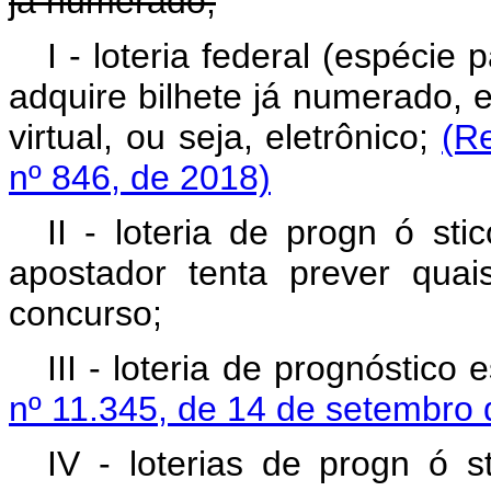
já
numerado;
I - loteria federal (espécie
adquire bilhete já numerado, e
virtual, ou seja, eletrônico;
(R
nº 846, de 2018)
II - loteria de progn
ó
st
apostador tenta prever qua
concurso;
III - loteria de prognóstico
nº 11.345, de 14 de setembro
IV - loterias de progn
ó
s