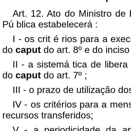
Art. 12.
Ato do Ministro de
Pú
blica estabelecerá
:
I - os crit
é
rios para a exec
do
caput
do art. 8º e do inciso
II - a sistemá
tica de liber
do
caput
do art. 7º ;
III - o prazo de utilização d
IV - os critérios para a men
recursos transferidos;
V - a periodicidade da a