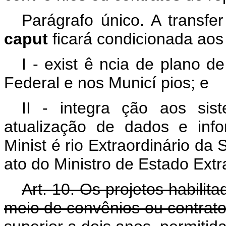
Parágrafo único. A transfe
caput
ficará condicionada aos
I - exist
ê
ncia de plano de
Federal e nos Municí
pios; e
II -
integra
ção aos sist
atualização de dados e inf
Minist
é
rio Extraordinário da
ato do Ministro de Estado Extr
Art. 10. Os projetos habili
meio de convênios ou contrato