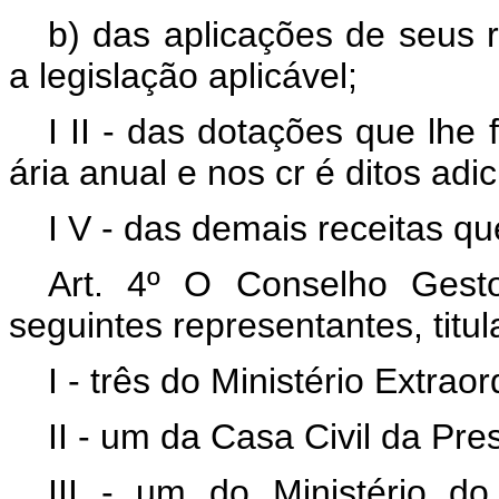
b) das aplicações de seus 
a legislação aplicável;
I
II
- das
dotações que lhe
ária anual e nos cr
é
ditos adi
I
V
- das demais receitas qu
Art. 4º
O Conselho Ges
seguintes representantes, titul
I - três do Ministério Extra
II - um da Casa Civil da Pre
III - um do Ministério d