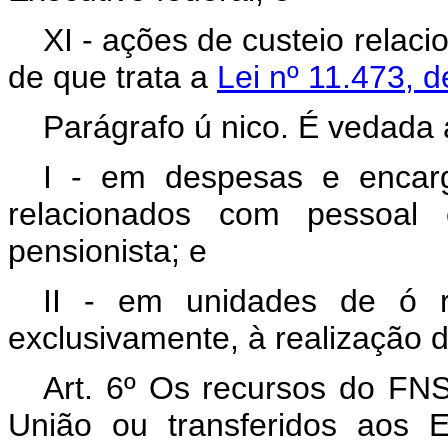
XI - ações de custeio relac
de que trata a
Lei nº 11.473, 
Parágrafo ú
nico.
É
vedada a
I - em despesas e encarg
relacionados com pessoal ci
pensionista; e
II - em unidades de
ó
exclusivamente,
à
realização d
Art. 6º
Os recursos do FNS
União ou transferidos
aos E