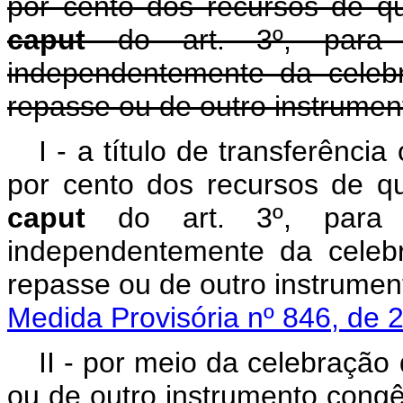
por cento dos recursos de qu
caput
do art. 3º, pa
independentemente da celeb
repasse ou de outro instrume
I - a título de transferência
por cento dos recursos de que
caput
do art. 3º, para 
independentemente da celeb
repasse ou de outro instrume
Medida Provisória nº 846, de 
II - por meio da celebração
ou de outro instrumento congê