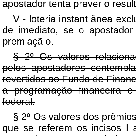
apostador tenta prever o resul
V - loteria instant
ânea exclu
de imediato, se o apostado
premiaçã
o.
§ 2º Os valores relacio
pelos apostadores contempl
revertidos ao Fundo de Financ
a programação financeira e
federal.
§ 2º Os valores dos prêmios
que se referem os incisos I