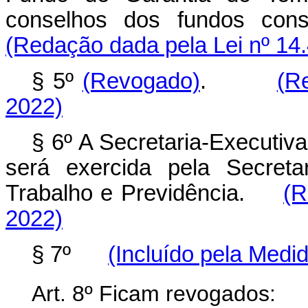
conselhos dos fundos con
(Redação dada pela Lei nº 14
§ 5º
(Revogado)
.
(R
2022)
§ 6º A Secretaria-Executiv
será exercida pela Secreta
Trabalho e Previdência.
(R
2022)
§ 7º
(Incluído pela Medid
Art. 8º Ficam revogados: