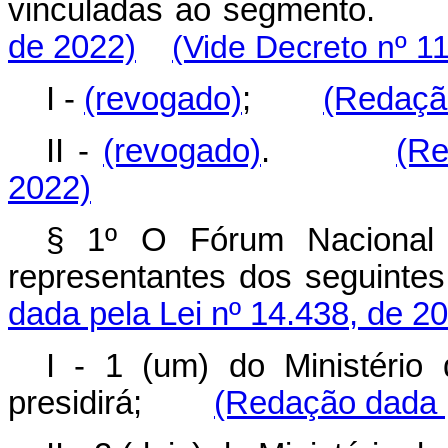
vinculadas ao segmento
de 2022)
(Vide Decreto nº 1
I -
(revogado)
;
(Redação
II -
(revogado)
.
(Re
2022)
§ 1º O Fórum Nacional 
representantes dos seguin
dada pela Lei nº 14.438, de 2
I - 1 (um) do Ministério
presidirá;
(Redação dada p