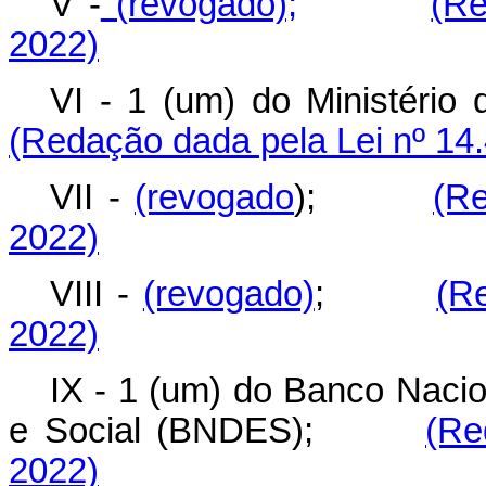
V -
(revogado);
(Re
2022)
VI - 1 (um) do Ministér
(Redação dada pela Lei nº 14
VII -
(revogado
);
(Re
2022)
VIII -
(revogado)
;
(R
2022)
IX - 1 (um) do Banco Naci
e Social (BNDES);
(Re
2022)