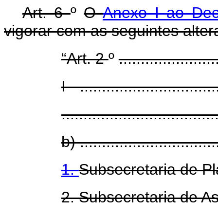
Art. 6
º
O
Anexo I ao De
vigorar com as seguintes alter
“Art. 2
º
......................
I - ...............................
...................................
b) ................................
1.
Subsecretaria de P
2. Subsecretaria de As