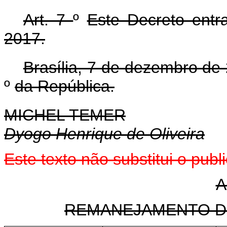
Art. 7
º
Este Decreto ent
2017.
Brasília, 7 de dezembro de
º
da República.
MICHEL TEMER
Dyogo Henrique de Oliveira
Este texto não substitui o pu
A
REMANEJAMENTO D