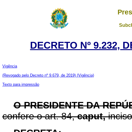
Pres
Subch
DECRETO Nº 9.232, 
Vigência
(Revogado pelo Decreto nº 9.679, de 2019)
(Vigência)
Texto para impressão
O PRESIDENTE DA REPÚ
confere o art. 84,
caput,
inciso