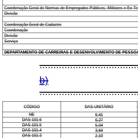
Coordenação-Geral de Normas de Empregados Públicos, Militares e Ex-Terr
Divisão
Coordenação-Geral de Cadastro
Coordenação
Divisão
Serviço
DEPARTAMENTO DE CARREIRAS E DESENVOLVIMENTO DE PESSO
...................................
b)
...................................
CÓDIGO
DAS-UNITÁRIO
NE
6,41
DAS 101.6
6,27
DAS 101.5
5,04
DAS 101.4
3,84
DAS 101.3
2,10