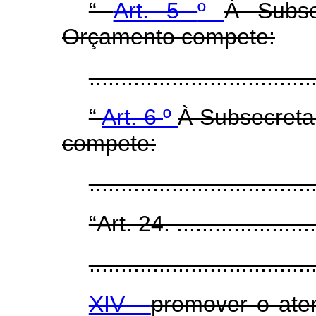
“
Art. 5
º
À Subse
Orçamento compete:
..................................
“
Art. 6
º
À Subsecretar
compete:
..................................
“Art. 24. ........................
...................................
XIV -
promover o ate