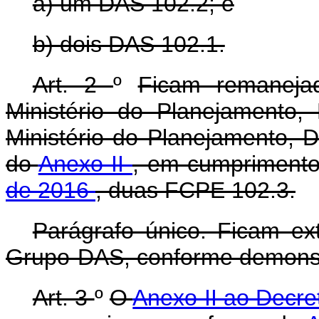
a) um DAS 102.2; e
b) dois DAS 102.1.
Art. 2
º
Ficam remaneja
Ministério do Planejamento
Ministério do Planejamento, 
do
Anexo II
, em cumpriment
de 2016
, duas FCPE 102.3.
Parágrafo único. Ficam ex
Grupo-DAS, conforme demons
Art. 3
º
O
Anexo II ao Decre