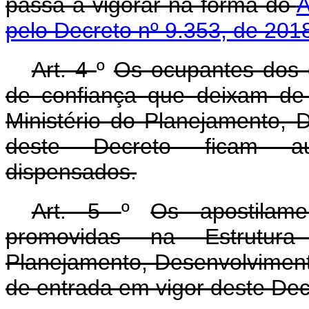
passa a vigorar na forma do
A
pelo Decreto nº 9.353, de 201
Art. 4
º
Os ocupantes dos 
de confiança que deixam de 
Ministério do Planejamento, 
deste Decreto ficam au
dispensados.
Art. 5
º
Os apostilame
promovidas na Estrutura
Planejamento, Desenvolviment
de entrada em vigor deste Dec