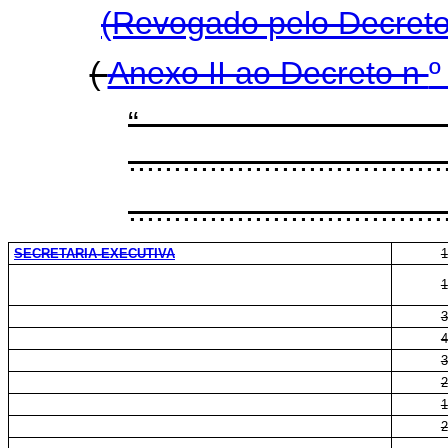
(Revogado pelo Decreto
(
Anexo II ao Decreto n
...................................
...................................
SECRETARIA-EXECUTIVA
1
1
3
4
3
2
1
2