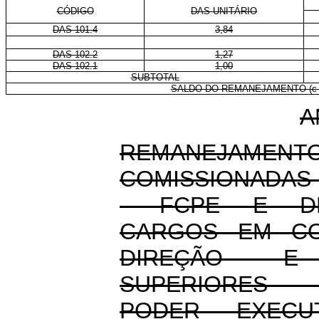
CÓDIGO
DAS-UNITÁRIO
DAS 101.4
3,84
DAS 102.2
1,27
DAS 102.1
1,00
SUBTOTAL
SALDO DO REMANEJAMENTO (c =
A
REMANEJAME
COMISSIONADAS
- FCPE E DE
CARGOS EM CO
DIREÇÃO E 
SUPERIORES -
PODER EXECU