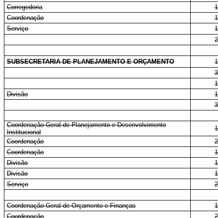
Corregedoria
1
Coordenação
1
Serviço
1
2
SUBSECRETARIA DE PLANEJAMENTO E ORÇAMENTO
1
3
1
Divisão
1
3
Coordenação-Geral de Planejamento e Desenvolvimento
1
Institucional
Coordenação
2
Coordenação
1
Divisão
1
Divisão
1
Serviço
2
Coordenação-Geral de Orçamento e Finanças
1
Coordenação
2