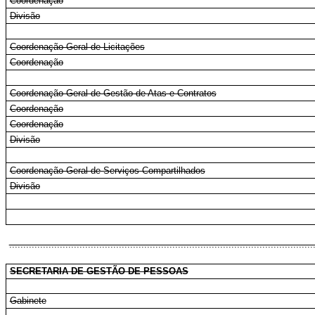
Coordenação
Divisão
Coordenação-Geral de Licitações
Coordenação
Coordenação-Geral de Gestão de Atas e Contratos
Coordenação
Coordenação
Divisão
Coordenação-Geral de Serviços Compartilhados
Divisão
............................................................................................................
SECRETARIA DE GESTÃO DE PESSOAS
Gabinete