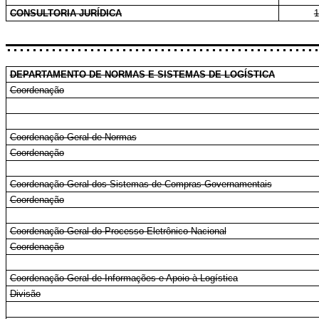
CONSULTORIA JURÍDICA
1
................................................
DEPARTAMENTO DE NORMAS E SISTEMAS DE LOGÍSTICA
Coordenação
Coordenação-Geral de Normas
Coordenação
Coordenação-Geral dos Sistemas de Compras Governamentais
Coordenação
Coordenação-Geral do Processo Eletrônico Nacional
Coordenação
Coordenação-Geral de Informações e Apoio à Logística
Divisão