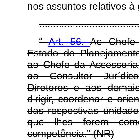
nos assuntos relativos à
..................................
“
Art. 56.
Ao Chefe 
Estado do Planejament
ao Chefe da Assessoria 
ao Consultor Jurídic
Diretores e aos demais
dirigir, coordenar e ori
das respectivas unidade
que lhes forem com
competência.” (NR)