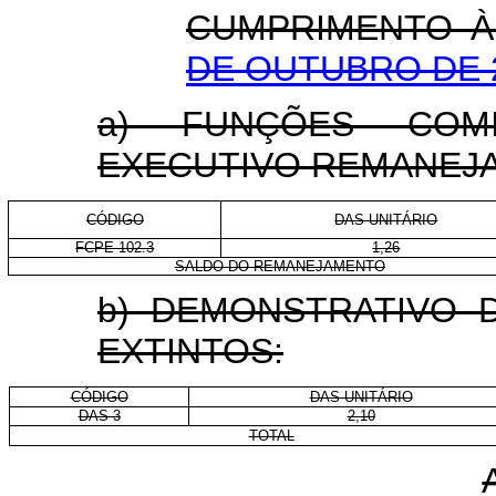
CUMPRIMENTO 
DE OUTUBRO DE 
a) FUNÇÕES COM
EXECUTIVO REMANEJA
CÓDIGO
DAS-UNITÁRIO
FCPE 102.3
1,26
SALDO DO REMANEJAMENTO
b) DEMONSTRATIVO 
EXTINTOS:
CÓDIGO
DAS-UNITÁRIO
DAS-3
2,10
TOTAL