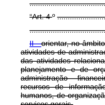
..................................
“Art. 4
º
......................
...................................
II -
orientar, no âmbit
atividades de administra
das atividades relacion
planejamento e de orç
administração financ
recursos de informaçã
humanos, de organização
serviços gerais.