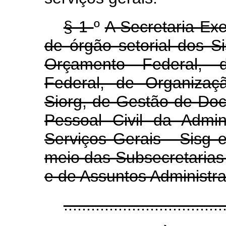
§ 1
º
A Secretaria-Exe
de órgão setorial dos 
Orçamento Federal, d
Federal, de Organizaçã
Siorg, de Gestão de Doc
Pessoal Civil da Admin
Serviços Gerais - Sisg 
meio das Subsecretaria
e de Assuntos Administra
..................................