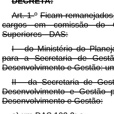
DECRETA:
Art. 1
º
Ficam remanejados
cargos em comissão do G
Superiores - DAS:
I - do Ministério do Plan
para a Secretaria de Gestã
Desenvolvimento e Gestão: u
II - da Secretaria de Ges
Desenvolvimento e Gestão p
Desenvolvimento e Gestão: