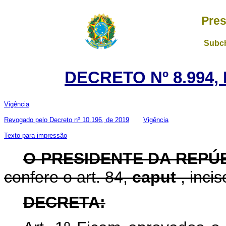
Pres
Subch
DECRETO Nº 8.994,
Vigência
Revogado pelo Decreto nº 10.196, de 2019
Vigência
Texto para impressão
O PRESIDENTE DA REPÚ
confere o art. 84,
caput
, inci
DECRETA: