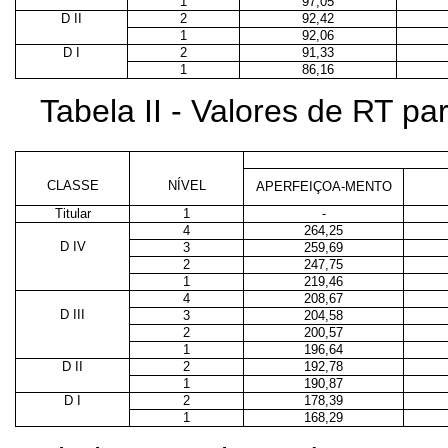
1
97,05
D II
2
92,42
1
92,06
D I
2
91,33
1
86,16
Tabela II - Valores de RT p
CLASSE
NÍVEL
APERFEIÇOA-MENTO
Titular
1
-
4
264,25
D IV
3
259,69
2
247,75
1
219,46
4
208,67
D III
3
204,58
2
200,57
1
196,64
D II
2
192,78
1
190,87
D I
2
178,39
1
168,29