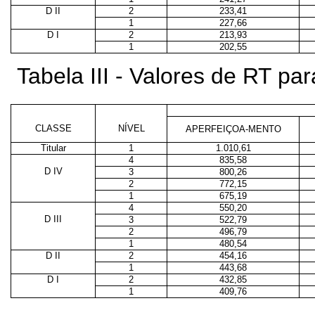
D II
2
233,41
1
227,66
D I
2
213,93
1
202,55
Tabela III - Valores de RT p
CLASSE
NÍVEL
APERFEIÇOA-MENTO
Titular
1
1.010,61
4
835,58
D IV
3
800,26
2
772,15
1
675,19
4
550,20
D III
3
522,79
2
496,79
1
480,54
D II
2
454,16
1
443,68
D I
2
432,85
1
409,76