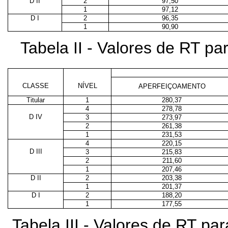
D II
2
97,50
1
97,12
D I
2
96,35
1
90,90
Tabela II - Valores de RT p
CLASSE
NÍVEL
APERFEIÇOAMENTO
Titular
1
280,37
4
278,78
D IV
3
273,97
2
261,38
1
231,53
4
220,15
D III
3
215,83
2
211,60
1
207,46
D II
2
203,38
1
201,37
D I
2
188,20
1
177,55
Tabela III - Valores de RT p