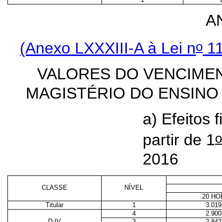
A
o
(Anexo LXXXIII-A à Lei n
11
VALORES DO VENCIMEN
MAGISTÉRIO DO ENSINO
a) Efeitos 
o
partir de 1
2016
CLASSE
NÍVEL
20 HO
Titular
1
3.019
4
2.900
D IV
3
2.842