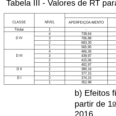
Tabela III - Valores de RT p
CLASSE
NÍVEL
APERFEIÇOA-MENTO
Titular
1
-
4
739,64
D IV
3
706,88
2
683,30
1
565,95
4
466,36
D III
3
439,97
2
415,06
1
402,97
D II
2
380,16
1
377,15
D I
2
374,15
1
352,98
b) Efeitos 
o
partir de 1
2016