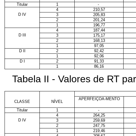
Titular
1
-
4
210,57
D IV
3
205,83
2
201,24
1
196,77
4
187,44
D III
3
175,17
2
168,13
1
97,05
D II
2
92,42
1
92,06
D I
2
91,33
1
86,16
Tabela II - Valores de RT p
APERFEIÇOA-MENTO
CLASSE
NÍVEL
Titular
1
-
4
264,25
D IV
3
259,69
2
247,75
1
219,46
4
208,67