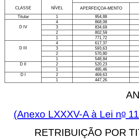
CLASSE
NÍVEL
APERFEIÇOA-MENTO
Titular
1
954,88
4
868,08
D IV
3
834,69
2
802,59
1
771,72
4
617,37
D III
3
593,63
2
570,80
1
548,84
D II
2
520,23
1
495,46
D I
2
469,63
1
447,26
AN
o
(Anexo LXXXV-A à Lei n
11
RETRIBUIÇÃO POR T