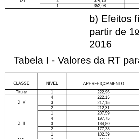
D I
2
374,15
1
352,98
b) Efeitos 
o
partir de 1
2016
Tabela I - Valores da RT p
CLASSE
NÍVEL
APERFEIÇOAMENTO
Titular
1
222,96
4
222,15
D IV
3
217,15
2
212,31
1
207,59
4
197,75
D III
3
184,80
2
177,38
1
102,39