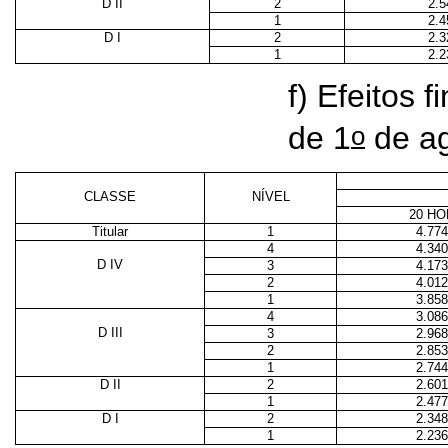
D II
2
2.5
1
2.4
D I
2
2.3
1
2.2
f) Efeitos f
o
de 1
de ag
CLASSE
NÍVEL
20 H
Titular
1
4.774
4
4.340
D IV
3
4.173
2
4.012
1
3.858
4
3.086
D III
3
2.968
2
2.853
1
2.744
D II
2
2.601
1
2.477
D I
2
2.348
1
2.236