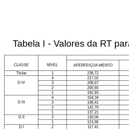
Tabela I - Valores da RT p
CLASSE
NÍVEL
APERFEIÇOA-MENTO
Titular
1
238,72
4
217,02
D IV
3
208,67
2
200,65
1
192,93
4
154,34
D III
3
148,41
2
142,70
1
137,21
D II
2
130,06
1
123,86
D I
2
117,41