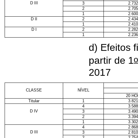
D III
3
2.732
2
2.705
1
2.600
D II
2
2.434
1
2.410
D I
2
2.282
1
2.236
d) Efeitos 
o
partir de 1
2017
CLASSE
NÍVEL
20 H
Titular
1
3.821
4
3.588
D IV
3
3.490
2
3.394
1
3.302
4
2.868
D III
3
2.810
2
2.754