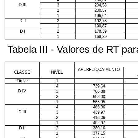
D III
3
204,58
2
200,57
1
196,64
D II
2
192,78
1
190,87
D I
2
178,39
1
168,29
Tabela III - Valores de RT p
APERFEIÇOA-MENTO
CLASSE
NÍVEL
Titular
1
-
4
739,64
D IV
3
706,88
2
683,30
1
565,95
4
466,36
D III
3
439,97
2
415,06
1
402,97
D II
2
380,16
1
377,15