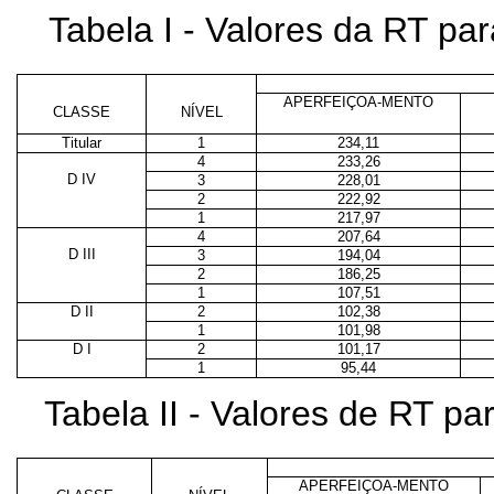
Tabela I - Valores da RT p
APERFEIÇOA-MENTO
CLASSE
NÍVEL
Titular
1
234,11
4
233,26
D IV
3
228,01
2
222,92
1
217,97
4
207,64
D III
3
194,04
2
186,25
1
107,51
D II
2
102,38
1
101,98
D I
2
101,17
1
95,44
Tabela II - Valores de RT p
APERFEIÇOA-MENTO