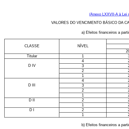
(Anexo LXXVII-A à Lei 
VALORES DO VENCIMENTO BÁSICO DA CA
a) Efeitos financeiros a parti
CLASSE
NÍVEL
2
Titular
1
4
D IV
3
2
1
4
D III
3
2
1
D II
2
1
D I
2
1
b) Efeitos financeiros a parti