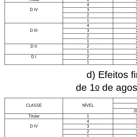
4
D IV
3
2
1
4
D III
3
2
1
D II
2
1
D I
2
1
d) Efeitos f
o
de 1
de agos
CLASSE
NÍVEL
2
Titular
1
4
D IV
3
2
1