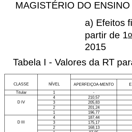
MAGISTÉRIO DO ENSINO
a) Efeitos 
o
partir de 1
2015
Tabela I - Valores da RT p
CLASSE
NÍVEL
APERFEIÇOA-MENTO
E
Titular
1
-
4
210,57
D IV
3
205,83
2
201,24
1
196,77
4
187,44
D III
3
175,17
2
168,13