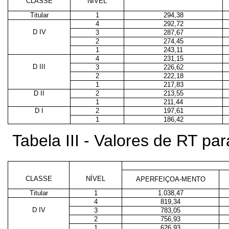
CLASSE
NÍVEL
Titular
1
294,38
4
292,72
D IV
3
287,67
2
274,45
1
243,11
4
231,15
D III
3
226,62
2
222,18
1
217,83
D II
2
213,55
1
211,44
D I
2
197,61
1
186,42
Tabela III - Valores de RT p
CLASSE
NÍVEL
APERFEIÇOA-MENTO
Titular
1
1.038,47
4
819,34
D IV
3
783,05
2
756,93
1
626,93