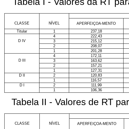
Tabela I - Valores da RT p
CLASSE
NÍVEL
APERFEIÇOA-MENTO
Titular
1
237,18
4
222,43
D IV
3
215,12
2
208,07
1
201,28
4
172,11
D III
3
163,62
2
157,21
1
127,31
D II
2
120,83
1
116,57
D I
2
111,99
1
106,36
Tabela II - Valores de RT p
CLASSE
NÍVEL
APERFEIÇOA-MENTO