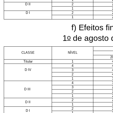
D II
2
1
D I
2
1
f) Efeitos f
o
1
de agosto 
CLASSE
NÍVEL
2
Titular
1
4
D IV
3
2
1
4
3
D III
2
1
2
D II
1
2
D I
1