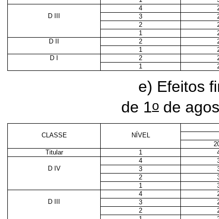
4
D III
3
2
1
D II
2
1
D I
2
1
e) Efeitos f
o
de 1
de agos
CLASSE
NÍVEL
2
Titular
1
4
D IV
3
2
1
4
D III
3
2
1