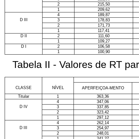
2
215,50
1
209,62
4
189,87
D III
3
178,83
2
171,73
1
117,41
D II
2
111,60
1
109,27
D I
2
106,58
1
100,90
Tabela II - Valores de RT p
CLASSE
NÍVEL
APERFEIÇOA-MENTO
Titular
1
363,36
4
347,06
D IV
3
337,85
2
323,42
1
297,12
4
262,14
D III
3
254,97
2
248,01
1
241,27