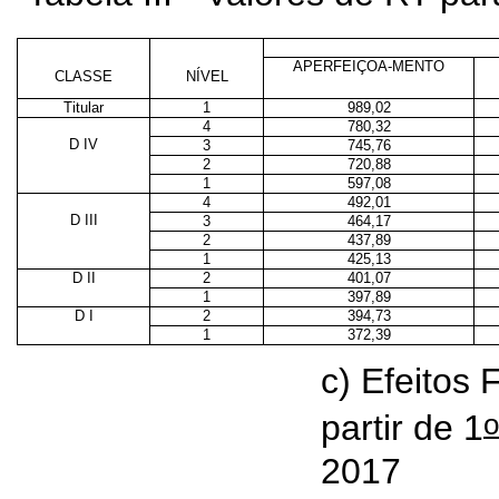
APERFEIÇOA-MENTO
CLASSE
NÍVEL
Titular
1
989,02
4
780,32
D IV
3
745,76
2
720,88
1
597,08
4
492,01
D III
3
464,17
2
437,89
1
425,13
D II
2
401,07
1
397,89
D I
2
394,73
1
372,39
c) Efeitos 
o
partir de 1
2017