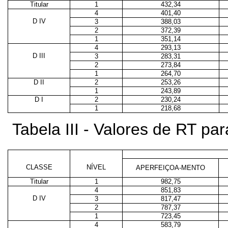
Titular
1
432,34
4
401,40
D IV
3
388,03
2
372,39
1
351,14
4
293,13
D III
3
283,31
2
273,84
1
264,70
D II
2
253,26
1
243,89
D I
2
230,24
1
218,68
Tabela III - Valores de RT p
CLASSE
NÍVEL
APERFEIÇOA-MENTO
Titular
1
982,75
4
851,83
D IV
3
817,47
2
787,37
1
723,45
4
583,79