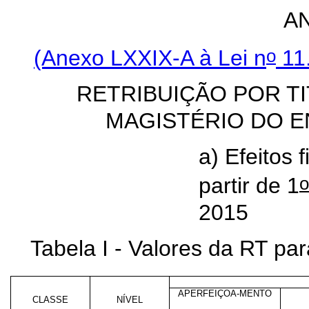
AN
o
(Anexo LXXIX-A à Lei n
11.
RETRIBUIÇÃO POR T
MAGISTÉRIO DO E
a) Efeitos 
o
partir de 1
2015
Tabela I - Valores da RT p
APERFEIÇOA-MENTO
CLASSE
NÍVEL