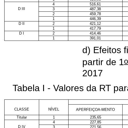
4
516,61
D III
3
487,38
2
459,78
1
446,39
D II
2
421,12
1
417,79
D I
2
414,46
1
391,01
d) Efeitos 
o
partir de 1
2017
Tabela I - Valores da RT p
CLASSE
NÍVEL
APERFEIÇOA-MENTO
Titular
1
235,65
4
227,85
D IV
3
221,56