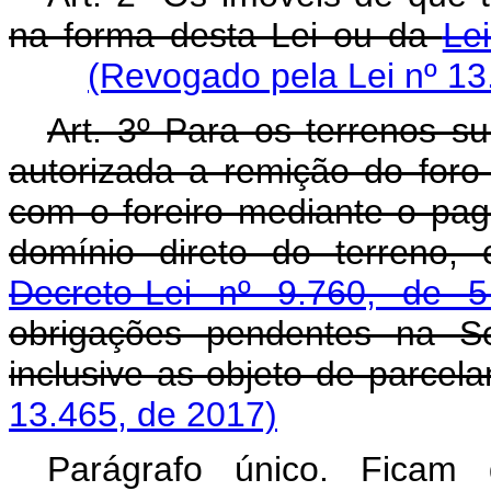
na forma desta Lei ou da
Le
(Revogado pela Lei nº 13
Art. 3º Para os terrenos su
autorizada a remição do foro
com o foreiro mediante o pa
domínio direto do terreno,
Decreto-Lei nº 9.760, de
obrigações pendentes na Se
inclusive as objeto de parcel
13.465, de 2017)
Parágrafo único. Ficam