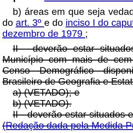
b) áreas em que seja vedad
do
art. 3º
e do
inciso I do capu
dezembro de 1979
;
II - deverão estar situa
Município com mais de cem 
Censo Demográfico disponib
Brasileiro de Geografia e Estat
a) (VETADO); e
b) (VETADO).
II - deverão estar situ
(Redação dada pela Medida Pr