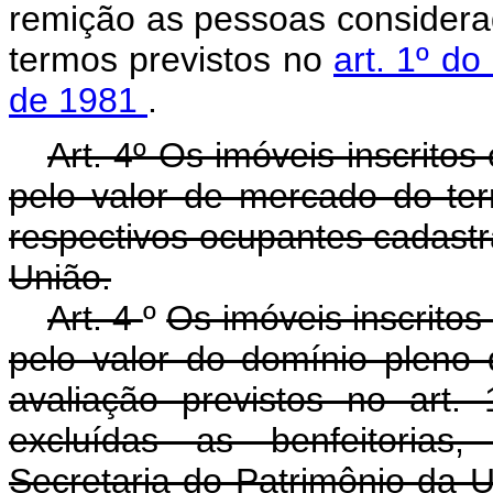
remição as pessoas considera
termos previstos no
art. 1º do
de 1981
.
Art. 4º Os imóveis inscrito
pelo valor de mercado do terr
respectivos ocupantes cadastr
União.
Art. 4
º
Os imóveis inscrito
pelo valor do domínio pleno 
avaliação previstos no art
excluídas as benfeitorias
Secretaria do Patrimônio da U