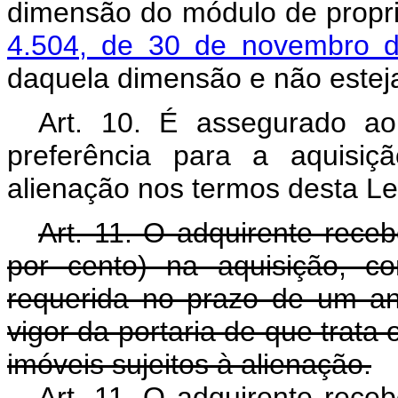
dimensão do módulo de propri
4.504, de 30 de novembro
daquela dimensão e não esteja
Art. 10. É assegurado ao
preferência para a aquisiç
alienação nos termos desta Le
Art. 11. O adquirente rece
por cento) na aquisição, c
requerida no prazo de um a
vigor da portaria de que trata o
imóveis sujeitos à alienação.
Art. 11. O adquirente rece