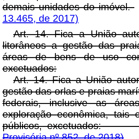
demais unidades do imóvel.
13.465, de 2017)
Art. 14. Fica a União auto
litorâneos a gestão das prai
áreas de bens de uso co
excetuados:
Art. 14. Fica a União autor
gestão das orlas e praias marít
federais, inclusive as á
exploração econômica, tais
públicos, excetua
Provisória nº 852, de 2018)