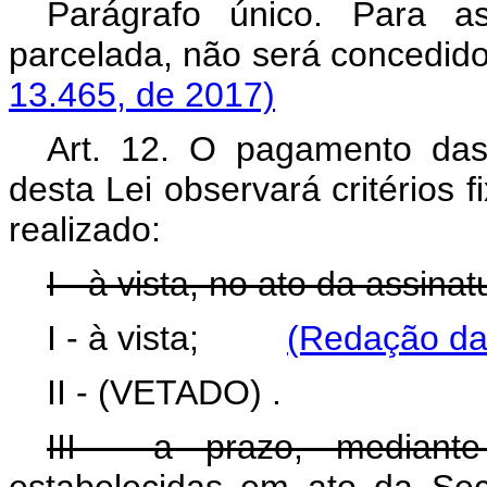
Parágrafo único. Para a
parcelada, não será conce
13.465, de 2017)
Art. 12. O pagamento das
desta Lei observará critérios
realizado:
I - à vista, no ato da assina
I - à vista;
(Redação dad
II -
(VETADO)
.
III - a prazo, mediant