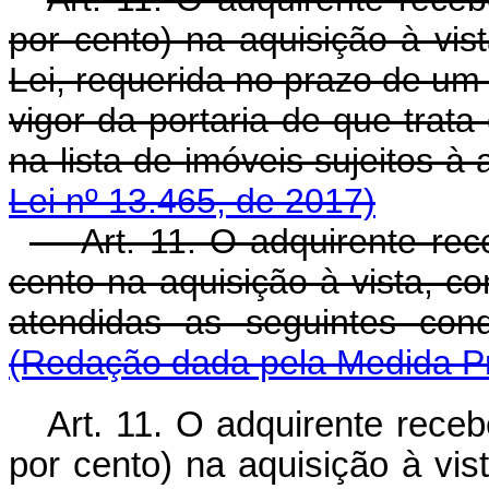
por cento) na aquisição à vis
Lei, requerida no prazo de um
vigor da portaria de que trata 
na lista de imóveis sujeit
Lei nº 13.465, de 2017)
Art. 11. O adquirente re
cento na aquisição à vista, c
atendidas as seguintes
(Redação dada pela Medida Pr
Art. 11. O adquirente rece
por cento) na aquisição à vis