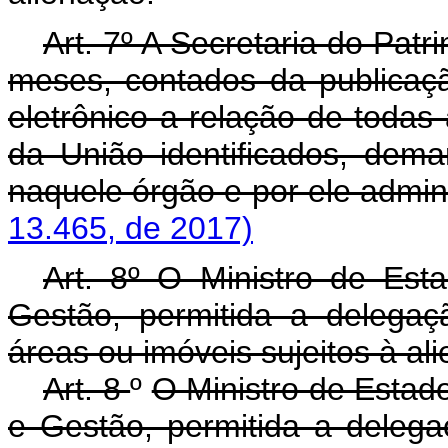
Art. 7º A Secretaria do Pat
meses, contados da publicaçã
eletrônico a relação de todas
da União identificados, dema
naquele órgão e por ele admin
13.465, de 2017)
Art. 8º O Ministro de Es
Gestão, permitida a delegaçã
áreas ou imóveis sujeitos à al
Art. 8
º
O Ministro de Estad
e Gestão, permitida a delegaç