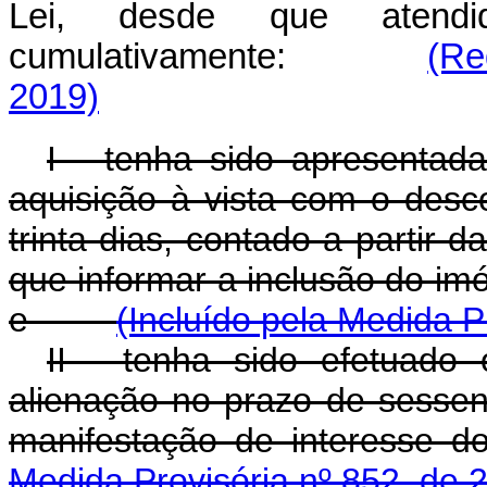
Lei, desde que atendi
cumulativamente:
(Re
2019)
I - tenha sido apresentad
aquisição à vista com o desc
trinta dias, contado a partir 
que informar a inclusão do imóv
e
(Incluído pela Medida P
II - tenha sido efetuado
alienação no prazo de sessent
manifestação de interes
Medida Provisória nº 852, de 