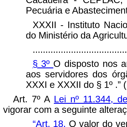
Cacaueira - CEPLAC, d
Pecuária e Abasteciment
XXXII - Instituto Nac
do Ministério da Agricul
.....................................
§ 3º
O disposto nos ar
aos servidores dos órg
XXXI e XXXII do § 1º .” 
Art. 7º A
Lei nº 11.344, 
vigorar com a seguinte altera
“Art. 18.
O valor do ve