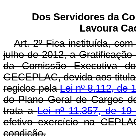
Dos Servidores da Co
Lavoura Ca
Art. 2º Fica instituída, com
julho de 2012, a Gratificaçã
da Comissão Executiva do
GECEPLAC, devida aos titular
regidos pela
Lei nº 8.112, de
do Plano Geral de Cargos d
trata a
Lei nº 11.357, de 19
efetivo exercício na CEPL
condição.