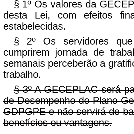
§ 1º Os valores da GECEP
desta Lei, com efeitos fin
estabelecidas.
§ 2º Os servidores qu
cumprirem jornada de trabal
semanais perceberão a gratifi
trabalho.
§ 3º A GECEPLAC será pag
de Desempenho do Plano Ger
GDPGPE e não servirá de bas
benefícios ou vantagens.