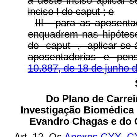
a
deste inciso aplicar-
inciso I do
caput
; e
III - para as aposent
enquadrem nas hipóteses
do
caput
, aplicar-se
aposentadorias e pe
10.887, de 18 de junho 
Do Plano de Carrei
Investigação Biomédica 
Evandro Chagas e do 
Art. 12. Os
Anexos CXX,
C