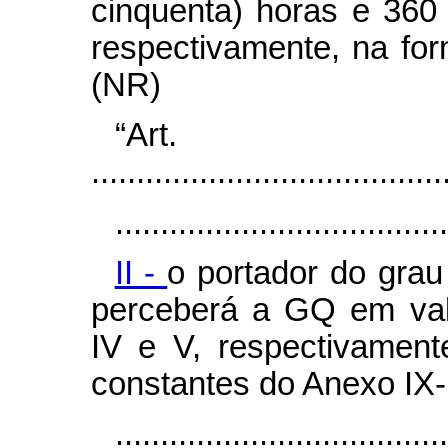
cinquenta) horas e 360 
respectivamente, na fo
(NR)
“Art
.......................................
.....................................
II -
o portador do grau
perceberá a GQ em val
IV e V, respectivamen
constantes do Anexo IX-
....................................