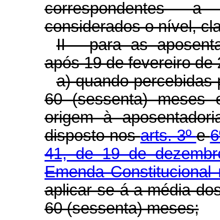
correspondentes a
considerados o nível, cl
II - para as aposenta
após 19 de fevereiro de
a) quando percebidas p
60 (sessenta) meses 
origem à aposentadori
disposto nos
arts. 3º
e
6
41, de 19 de dezemb
Emenda Constitucional 
aplicar-se-á a média do
60 (sessenta) meses;