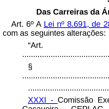
Das Carreiras da Á
Art. 6º A
Lei nº 8.691, de 
com as seguintes alterações:
“Ar
.......................................
§
.......................................
.....................................
XXXI -
Comissão Exe