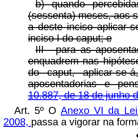
b) quando percebida
(sessenta) meses, aos se
a deste inciso aplicar-
inciso I do caput; e
III - para as aposent
enquadrem nas hipóteses
do caput, aplicar-se-
aposentadorias e pe
10.887, de 18 de junho 
Art. 5º O
Anexo VI da Lei
2008,
passa a vigorar na for