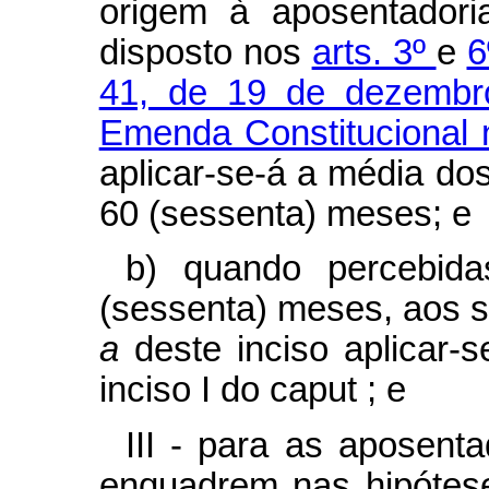
origem à aposentadori
disposto nos
arts. 3º
e
6
41, de 19 de dezemb
Emenda Constitucional 
aplicar-se-á a média do
60 (sessenta) meses; e
b) quando percebida
(sessenta) meses, aos se
a
deste inciso aplicar-
inciso I do
caput
; e
III - para as aposent
enquadrem nas hipóteses