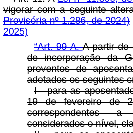
vigorar com a seguinte al
Provisória nº 1.286, de 2024)
2025)
“Art. 99-A.
A partir de
de incorporação d
proventos de aposenta
adotados os seguintes cr
I - para as aposentado
19 de fevereiro de 20
correspondentes a
considerados o nível, cl