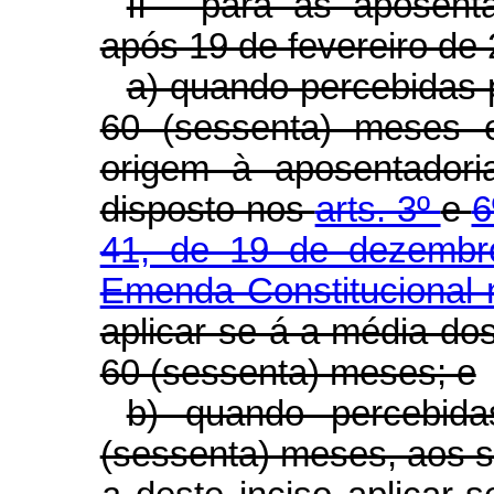
II - para as aposenta
após 19 de fevereiro de
a) quando percebidas p
60 (sessenta) meses 
origem à aposentadori
disposto nos
arts. 3º
e
6
41, de 19 de dezemb
Emenda Constitucional 
aplicar-se-á a média do
60 (sessenta) meses; e
b) quando percebida
(sessenta) meses, aos se