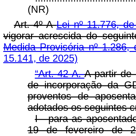
(NR)
Art. 4º A
Lei nº 11.776, d
vigorar acrescida do segu
Medida Provisória nº 1.286,
15.141, de 2025)
“Art. 42-A.
A partir de
de incorporação da 
proventos de aposenta
adotados os seguintes cr
I - para as aposentado
19 de fevereiro de 20