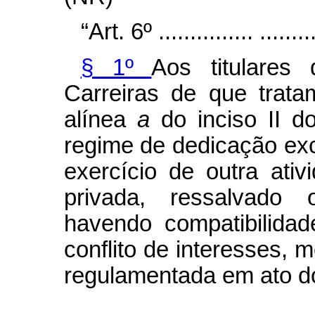
“Art. 6º ............... ..........
§ 1º
Aos titulares
Carreiras de que trat
alínea
a
do inciso II 
regime de dedicação ex
exercício de outra ati
privada, ressalvado 
havendo compatibilida
conflito de interesses, 
regulamentada em ato do
....................................