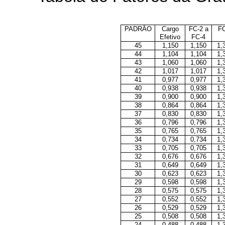
PADRÃO
Cargo
FC-2 a
FC
Efetivo
FC-4
45
1,150
1,150
1,
44
1,104
1,104
1,
43
1,060
1,060
1,
42
1,017
1,017
1,
41
0,977
0,977
1,
40
0,938
0,938
1,
39
0,900
0,900
1,
38
0,864
0,864
1,
37
0,830
0,830
1,
36
0,796
0,796
1,
35
0,765
0,765
1,
34
0,734
0,734
1,
33
0,705
0,705
1,
32
0,676
0,676
1,
31
0,649
0,649
1,
30
0,623
0,623
1,
29
0,598
0,598
1,
28
0,575
0,575
1,
27
0,552
0,552
1,
26
0,529
0,529
1,
25
0,508
0,508
1,
24
0,488
0,488
1,