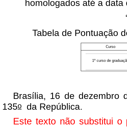
homologados até a data d
Tabela de Pontuação do
Curso
....................................
1º curso de graduaç
....................................
Brasília, 16 de dezembro 
o
135
da República.
Este texto não substitui 