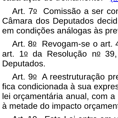
o
Art. 7
Comissão a ser const
Câmara dos Deputados decidir
em condições análogas às prev
o
Art. 8
Revogam-se o art. 
o
o
art. 1
da Resolução n
39,
Deputados.
o
Art. 9
A reestruturação pre
fica condicionada à sua expre
lei orçamentária anual, com a 
à metade do impacto orçamentá