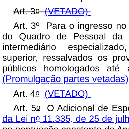
o
Art. 3
(VETADO)
Art. 3º Para o ingresso no 
do Quadro de Pessoal da 
intermediário especializado
superior, ressalvados os pr
públicos homologados até 
(Promulgação partes vetadas)
o
Art. 4
(VETADO)
o
Art. 5
O Adicional de
Esp
o
da Lei n
11.335, de 25 de jul