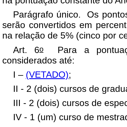
na pontuação constante do Ane
Parágrafo único.
Os ponto
serão convertidos em percent
na relação de 5% (cinco por c
o
Art. 6
Para a pontuaçã
considerados até:
I –
(VETADO)
;
II - 2 (dois) cursos de grad
III - 2 (dois) cursos de espe
IV - 1 (um) curso de mestr