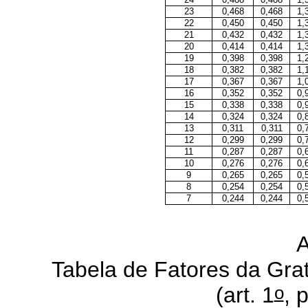
23
0,468
0,468
1,
22
0,450
0,450
1,
21
0,432
0,432
1,
20
0,414
0,414
1,
19
0,398
0,398
1,
18
0,382
0,382
1,
17
0,367
0,367
1,
16
0,352
0,352
0,
15
0,338
0,338
0,
14
0,324
0,324
0,
13
0,311
0,311
0,
12
0,299
0,299
0,
11
0,287
0,287
0,
10
0,276
0,276
0,
9
0,265
0,265
0,
8
0,254
0,254
0,
7
0,244
0,244
0,
A
Tabela de Fatores da Grati
o
(art. 1
, 