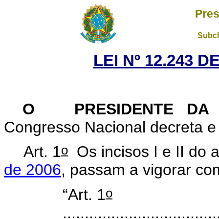
Pres
Subch
LEI Nº 12.243 D
O PRESIDENTE DA 
Congresso Nacional decreta e 
o
Art. 1
Os incisos I e II do a
de 2006
, passam a vigorar co
o
“Art. 1
...................................