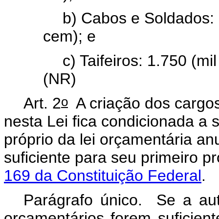
b) Cabos e Soldados: 3
cem); e
c) Taifeiros: 1.750 (mi
(NR)
o
Art. 2
A criação dos cargos
nesta Lei fica condicionada a
próprio da lei orçamentária an
suficiente para seu primeiro 
169 da Constituição Federal
.
Parágrafo único. Se a aut
orçamentários forem suficien