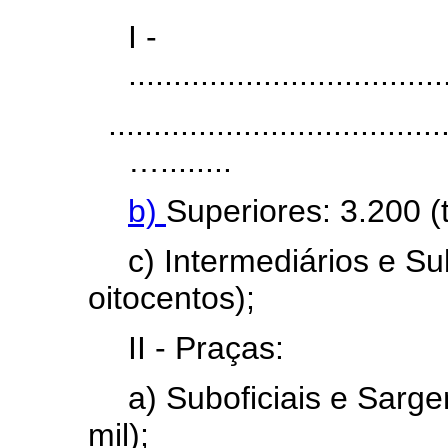
I -
...................................
.....................................
…........
b)
Superiores: 3.200 (
c) Intermediários e Su
oitocentos);
II - Praças:
a) Suboficiais e Sarge
mil);