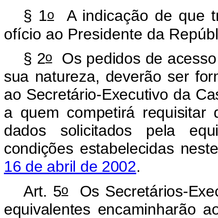
o
§ 1
A indicação de que t
ofício ao Presidente da Repúb
o
§ 2
Os pedidos de acesso à
sua natureza, deverão ser fo
ao Secretário-Executivo da Cas
a quem competirá requisitar 
dados solicitados pela equ
condições estabelecidas nest
16 de abril de 2002
.
o
Art. 5
Os Secretários-Execu
equivalentes encaminharão ao