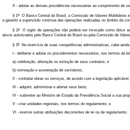
X - adotar as demais providências necessárias ao cumprimento de se
o
§ 1
O Banco Central do Brasil, a Comissão de Valores Mobiliários e
a garantir a supervisão contínua das operações realizadas no âmbito da c
o
§ 2
O sigilo de operações não poderá ser invocado como óbice ao fo
ativos autorizados pelo Banco Central do Brasil ou pela Comissão de Valore
o
§ 3
No exercício de suas competências administrativas, cabe ainda 
I - deliberar e adotar os procedimentos necessários, nos termos da lei
a) celebração, alteração ou extinção de seus contratos; e
b) nomeação e exoneração de servidores;
II - contratar obras ou serviços, de acordo com a legislação aplicável;
III - adquirir, administrar e alienar seus bens;
IV - submeter ao Ministro de Estado da Previdência Social a sua pro
V - criar unidades regionais, nos termos do regulamento; e
VI - exercer outras atribuições decorrentes de lei ou de regulamento.