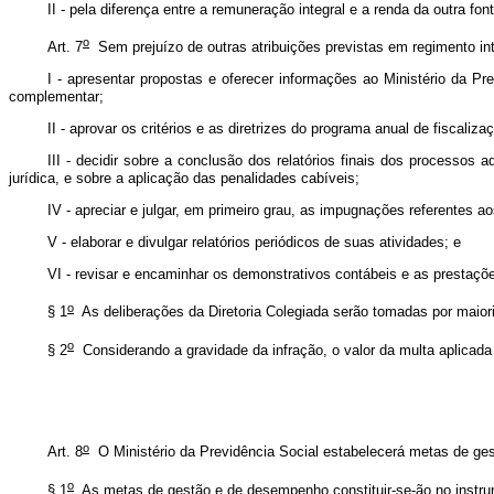
II - pela diferença entre a remuneração integral e a renda da outra fon
o
Art. 7
Sem prejuízo de outras atribuições previstas em regimento int
I - apresentar propostas e oferecer informações ao Ministério da P
complementar;
II - aprovar os critérios e as diretrizes do programa anual de fiscal
III - decidir sobre a conclusão dos relatórios finais dos processos a
jurídica, e sobre a aplicação das penalidades cabíveis;
IV - apreciar e julgar, em primeiro grau, as impugnações referentes a
V - elaborar e divulgar relatórios periódicos de suas atividades; e
VI - revisar e encaminhar os demonstrativos contábeis e as prestaç
o
§ 1
As deliberações da Diretoria Colegiada serão tomadas por maiori
o
§ 2
Considerando a gravidade da infração, o valor da multa aplicada 
o
Art. 8
O Ministério da Previdência Social estabelecerá metas de gest
o
§ 1
As metas de gestão e de desempenho constituir-se-ão no instr