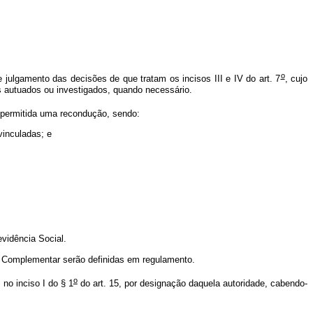
o
 julgamento das decisões de que tratam os incisos III e IV do art. 7
, cujo
os autuados ou investigados, quando necessário.
 permitida uma recondução, sendo:
vinculadas; e
vidência Social.
 Complementar serão definidas em regulamento.
o
no inciso I do § 1
do art. 15, por designação daquela autoridade, cabendo-