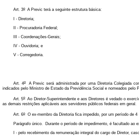
o
Art. 3
A Previc terá a seguinte estrutura básica:
I - Diretoria;
II - Procuradoria Federal;
III - Coordenações-Gerais;
IV - Ouvidoria; e
V - Corregedoria.
o
Art. 4
A Previc será administrada por uma Diretoria Colegiada comp
indicados pelo Ministro de Estado da Previdência Social e nomeados pelo P
o
Art. 5
Ao Diretor-Superintendente e aos Diretores é vedado o exercíci
as demais restrições aplicáveis aos servidores públicos federais em geral.
o
Art. 6
O ex-membro da Diretoria fica impedido, por um período de 4 (
Parágrafo único. Durante o período de impedimento, é facultado ao e
I - pelo recebimento da remuneração integral do cargo de Diretor, ca