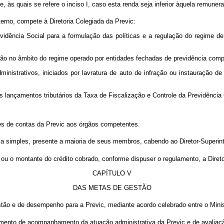
te, às quais se refere o inciso I, caso esta renda seja inferior àquela remuner
erno, compete à Diretoria Colegiada da Previc:
revidência Social para a formulação das políticas e a regulação do regime 
ização no âmbito do regime operado por entidades fechadas de previdência com
dministrativos, iniciados por lavratura de auto de infração ou instauração d
os lançamentos tributários da Taxa de Fiscalização e Controle da Previdência
ões de contas da Previc aos órgãos competentes.
a simples, presente a maioria de seus membros, cabendo ao Diretor-Superint
ou o montante do crédito cobrado, conforme dispuser o regulamento, a Diretor
CAPÍTULO V
DAS METAS DE GESTÃO
ão e de desempenho para a Previc, mediante acordo celebrado entre o Ministr
umento de acompanhamento da atuação administrativa da Previc e de avalia