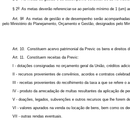
o
§ 2
As metas deverão referenciar-se ao período mínimo de 1 (um) an
o
Art. 9
As metas de gestão e de desempenho serão acompanhadas e av
pelo Ministério do Planejamento, Orçamento e Gestão, designados pelo Mini
Art. 10. Constituem acervo patrimonial da Previc os bens e direitos d
Art. 11. Constituem receitas da Previc:
I - dotações consignadas no orçamento geral da União, créditos adici
II - recursos provenientes de convênios, acordos e contratos celebra
III - receitas provenientes do recolhimento da taxa a que se refere o ar
IV - produto da arrecadação de multas resultantes da aplicação de pe
V - doações, legados, subvenções e outros recursos que lhe forem d
VI - valores apurados na venda ou locação de bens, bem como os dec
VII - outras rendas eventuais.