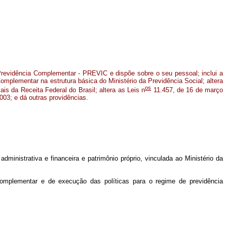
Previdência Complementar - PREVIC e dispõe sobre o seu pessoal; inclui a
plementar na estrutura básica do Ministério da Previdência Social; altera
os
ais da Receita Federal do Brasil; altera as Leis n
11.457, de 16 de março
003; e dá outras providências.
inistrativa e financeira e patrimônio próprio, vinculada ao Ministério da
complementar e de execução das políticas para o regime de previdência