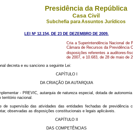
Presidência da República
Casa Civil
Subchefia para Assuntos Jurídicos
LEI Nº 12.154, DE 23 DE DEZEMBRO DE 2009.
Cria a Superintendência Nacional de 
Câmara de Recursos da Previdência Com
disposições referentes a auditores-fisc
de 2007, e 10.683, de 28 de maio de 2
al decreta e eu sanciono a seguinte Lei:
CAPÍTULO I
DA CRIAÇÃO DA AUTARQUIA
ementar - PREVIC, autarquia de natureza especial, dotada de autonomia adm
território nacional.
 e de supervisão das atividades das entidades fechadas de previdência 
r, observadas as disposições constitucionais e legais aplicáveis.
CAPÍTULO II
DAS COMPETÊNCIAS