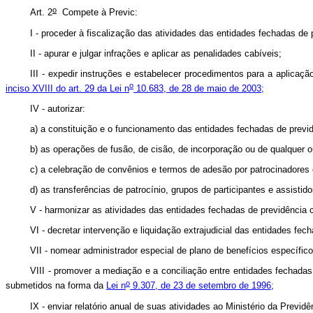
o
Art. 2
Compete à Previc:
I - proceder à fiscalização das atividades das entidades fechadas d
II - apurar e julgar infrações e aplicar as penalidades cabíveis;
III - expedir instruções e estabelecer procedimentos para a aplica
o
inciso XVIII do art. 29 da Lei n
10.683, de 28 de maio de 2003;
IV - autorizar:
a) a constituição e o funcionamento das entidades fechadas de prev
b) as operações de fusão, de cisão, de incorporação ou de qualquer o
c) a celebração de convênios e termos de adesão por patrocinadores e 
d) as transferências de patrocínio, grupos de participantes e assisti
V - harmonizar as atividades das entidades fechadas de previdência
VI - decretar intervenção e liquidação extrajudicial das entidades fe
VII - nomear administrador especial de plano de benefícios específico,
VIII - promover a mediação e a conciliação entre entidades fechadas 
o
submetidos na forma da
Lei n
9.307, de 23 de setembro de 1996;
IX - enviar relatório anual de suas atividades ao Ministério da Previ