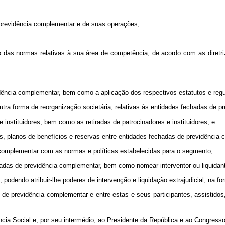
e previdência complementar e de suas operações;
ção das normas relativas à sua área de competência, de acordo com as diret
idência complementar, bem como a aplicação dos respectivos estatutos e reg
utra forma de reorganização societária, relativas às entidades fechadas de 
instituidores, bem como as retiradas de patrocinadores e instituidores; e
dos, planos de benefícios e reservas entre entidades fechadas de previdência
 complementar com as normas e políticas estabelecidas para o segmento;
chadas de previdência complementar, bem como nomear interventor ou liquidant
 podendo atribuir-lhe poderes de intervenção e liquidação extrajudicial, na for
de previdência complementar e entre estas e seus participantes, assistidos, 
dência Social e, por seu intermédio, ao Presidente da República e ao Congress