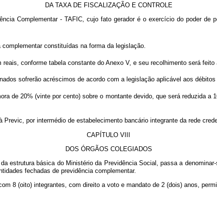
DA TAXA DE FISCALIZAÇÃO E CONTROLE
dência Complementar - TAFIC, cujo fato gerador é o exercício do poder de po
 complementar constituídas na forma da legislação.
eais, conforme tabela constante do Anexo V, e seu recolhimento será feito 
ados sofrerão acréscimos de acordo com a legislação aplicável aos débitos em
a de 20% (vinte por cento) sobre o montante devido, que será reduzida a 10
 Previc, por intermédio de estabelecimento bancário integrante da rede cred
CAPÍTULO VIII
DOS ÓRGÃOS COLEGIADOS
a estrutura básica do Ministério da Previdência Social, passa a denominar
ntidades fechadas de previdência complementar.
m 8 (oito) integrantes, com direito a voto e mandato de 2 (dois) anos, perm