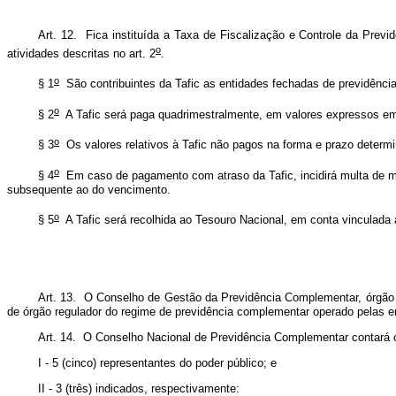
Art. 12. Fica instituída a Taxa de Fiscalização e Controle da Previ
o
atividades descritas no art. 2
.
o
§ 1
São contribuintes da Tafic as entidades fechadas de previdência
o
§ 2
A Tafic será paga quadrimestralmente, em valores expressos em r
o
§ 3
Os valores relativos à Tafic não pagos na forma e prazo determin
o
§ 4
Em caso de pagamento com atraso da Tafic, incidirá multa de mor
subsequente ao do vencimento.
o
§ 5
A Tafic será recolhida ao Tesouro Nacional, em conta vinculada à
Art. 13. O Conselho de Gestão da Previdência Complementar, órgão d
de órgão regulador do regime de previdência complementar operado pelas e
Art. 14. O Conselho Nacional de Previdência Complementar contará co
I - 5 (cinco) representantes do poder público; e
II - 3 (três) indicados, respectivamente: