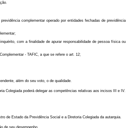
ação.
de previdência complementar operado por entidades fechadas de previdência
plementar;
e inquérito, com a finalidade de apurar responsabilidade de pessoa física ou
 Complementar - TAFIC, a que se refere o art. 12;
endente, além do seu voto, o de qualidade.
ia Colegiada poderá delegar as competências relativas aos incisos III e IV.
o de Estado da Previdência Social e a Diretoria Colegiada da autarquia.
ção de seu desempenho.