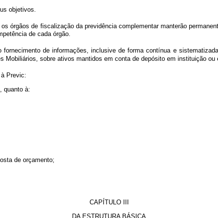
us objetivos.
 os órgãos de fiscalização da previdência complementar manterão permanent
ompetência de cada órgão.
rnecimento de informações, inclusive de forma contínua e sistematizada, p
s Mobiliários, sobre ativos mantidos em conta de depósito em instituição ou 
à Previc:
, quanto à:
posta de orçamento;
CAPÍTULO III
DA ESTRUTURA BÁSICA