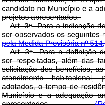
candidato no Município e a ad
projetos apresentados.
o
Art. 3
Para a indicação do
ser observados os seguintes
pela Medida Provisória nº 514
o
Art. 3
Para a definição d
ser respeitadas, além das f
solicitação dos benefícios, as
atendimento habitacional, p
adotados, o tempo de residên
Município e a adequação amb
apresentados.
(R