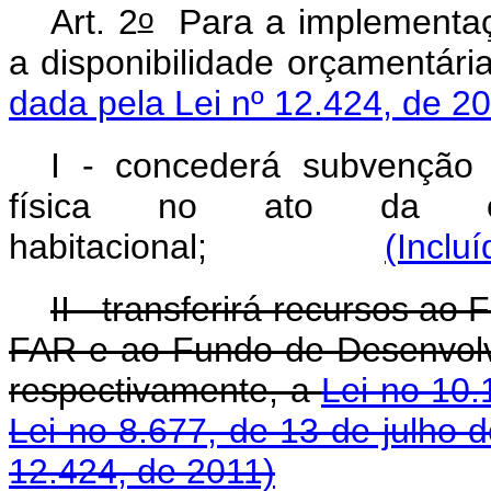
o
Art. 2
Para a implementaç
a disponibilidade orçam
dada pela Lei nº 12.424, de 2
I - concederá subvenção 
física no ato da con
habitacional;
(Inclu
II - transferirá recursos a
FAR e ao Fundo de Desenvolv
respectivamente, a
Lei no 10.
Lei no 8.677, de 13 de julho 
12.424, de 2011)