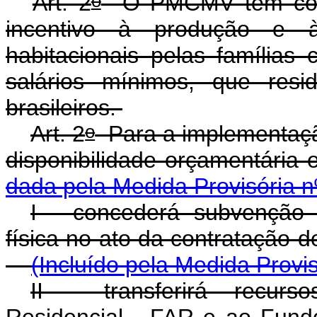
o
Art. 2
O PMCMV tem como 
incentivo à produção e 
habitacionais pelas família
salários mínimos, que res
brasileiros.
o
Art. 2
Para a implementaç
disponibilidade orçamentária e
dada pela Medida Provisória n
I - concederá subvenção 
física no ato da contratação d
(Incluído pela Medida Provi
II - transferirá recu