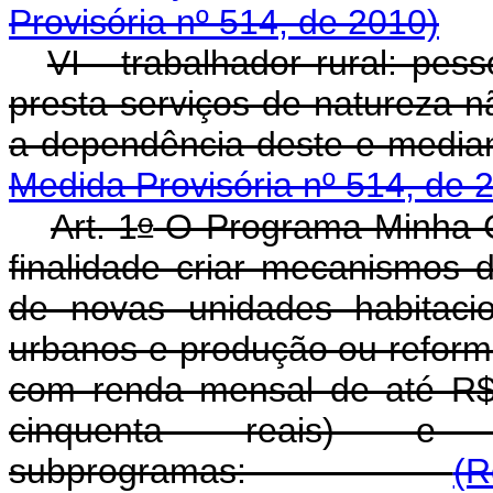
Provisória nº 514, de 2010)
VI - trabalhador rural: pes
presta serviços de natureza n
a dependência deste e media
Medida Provisória nº 514, de 
o
Art. 1
O Programa Minha C
finalidade criar mecanismos 
de novas unidades habitacio
urbanos e produção ou reforma
com renda mensal de até R$ 
cinquenta reais) e 
subprogramas:
(R