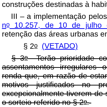
construções destinadas à habi
III
–
a implementação pelos
o
n
10.257, de 10 de julho
retenção das áreas urbanas e
o
§ 2
(VETADO)
o
§ 3
Terão prioridade co
assentamentos irregulares 
renda que, em razão de esta
motivos justificados no pr
excepcionalmente tiverem de s
o
o sorteio referido no § 2
.