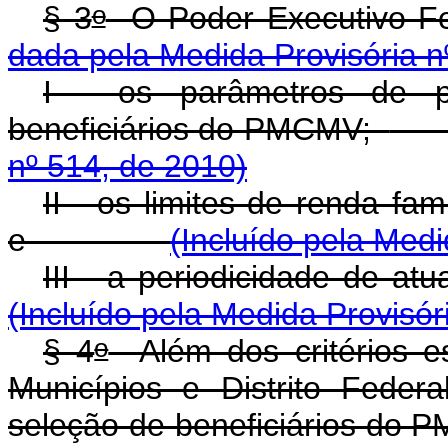
o
§ 3
O Poder Executivo Fe
dada pela Medida Provisória n
I - os parâmetros de p
beneficiários do PMCMV;
nº 514, de 2010)
II - os limites de renda fa
e
(Incluído pela Medi
III - a periodicidade de atu
(Incluído pela Medida Provisór
o
§ 4
Além dos critérios e
Municípios e Distrito Federa
seleção de beneficiários do 