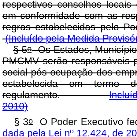
respectivos conselhos locais
em conformidade com as respe
regras estabelecidas pelo 
(Incluído pela Medida Provisó
o
§ 5
Os Estados, Municípios
PMCMV serão responsáveis pe
social pós-ocupação dos emp
estabelecida em termo 
regulamento.
Incluí
2010)
o
§ 3
O Poder Executiv
dada pela Lei nº 12.424, de 2