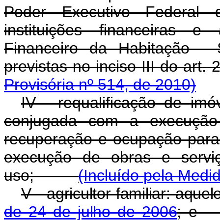
Poder Executivo Federal 
instituições financeiras e
Financeiro da Habitação - 
previstas no inciso III do art. 
Provisória nº 514, de 2010)
IV - requalificação de imó
conjugada com a execução 
recuperação e ocupação para f
execução de obras e serviç
uso;
(Incluído pela Medi
V - agricultor familiar: aque
de 24 de julho de 2006
; 