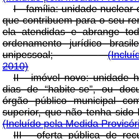
I - família: unidade nuclea
que contribuem para o seu r
ela atendidas e abrange to
ordenamento jurídico brasile
unipessoal;
(Inclu
2010)
II - imóvel novo: unidade h
dias de “habite-se”, ou doc
órgão público municipal co
superior, que não tenha si
(Incluído pela Medida Provisór
III - oferta pública de re