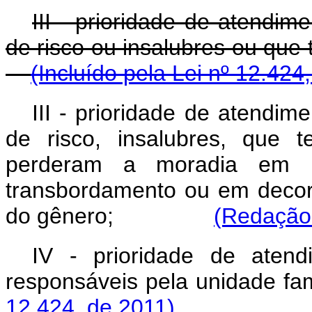
III - prioridade de atendim
de risco ou insalubres ou
(Incluído pela Lei nº 12.424
III - prioridade de atendim
de risco, insalubres, que 
perderam a moradia em r
transbordamento ou em decorr
do gênero;
(Redação 
IV - prioridade de aten
responsáveis pela unidade fam
12.424, de 2011)