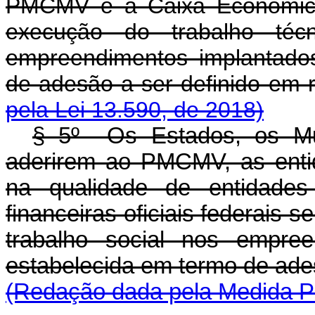
PMCMV e a Caixa Econômica 
execução do trabalho téc
empreendimentos implantado
de adesão a ser definid
pela Lei 13.590, de 2018)
§ 5º Os Estados, os Mun
aderirem ao PMCMV, as entid
na qualidade de entidades 
financeiras oficiais federais 
trabalho social nos empree
estabelecida em termo de ade
(Redação dada pela Medida Pr