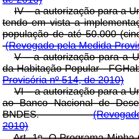
IV – a autorização para a 
tendo em vista a implement
população de até 50.000
(Revogado pela Medida Provis
V – a autorização para a U
da Habitação Popular -
Provisória nº 514, de 2010)
VI – a autorização para a 
ao Banco Nacional de Desen
BNDES.
(Revogado
2010)
o
Art. 1
O Programa Minha C