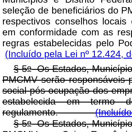
seleção de beneficiários do 
respectivos conselhos locais
em conformidade com as respe
regras estabelecidas p
(Incluído pela Lei nº 12.424, 
o
§ 5
Os Estados, Municípios
PMCMV serão responsáveis pe
social pós-ocupação dos emp
estabelecida em termo 
regulamento.
(Incluíd
o
§ 5
Os Estados, Municípios