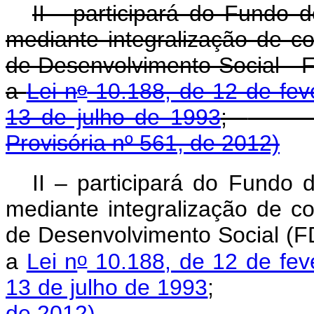
II - participará do Fundo 
mediante integralização de co
de Desenvolvimento Social - 
o
a
Lei n
10.188, de 12 de fev
13 de julho de 1993
;
Provisória nº 561, de 2012)
II – participará do Fundo 
mediante integralização de co
de Desenvolvimento Social (F
o
a
Lei n
10.188, de 12 de fev
13 de julho de 1993
;
de 2012)