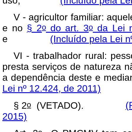
uso;
(Incluído pela Le
V - agricultor familiar: aque
o
o
e no
§ 2
do art. 3
da Lei 
e
(Incluído pela Lei 
VI - trabalhador rural: pes
presta serviços de natureza n
a dependência deste e 
Lei nº 12.424, de 2011)
o
§ 2
(VETADO).
(
2015)