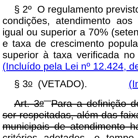
§ 2º O regulamento previsto
condições, atendimento aos
igual ou superior a 70% (seten
e taxa de crescimento popula
superior à taxa verificada 
(Incluído pela Lei nº 12.424, d
o
§ 3
(VETADO).
(I
o
Art. 3
Para a definição 
ser respeitadas, além das faix
municipais de atendimento hab
critérios adotados, o temp