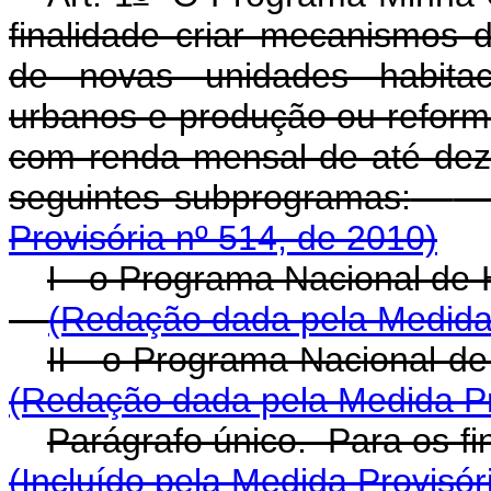
finalidade criar mecanismos 
de novas unidades habitaci
urbanos e produção ou reforma
com renda mensal de até dez
seguintes subprogramas:
Provisória nº 514, de 2010)
I - o Programa Nacional 
(Redação dada pela Medida 
II - o Programa Nacional
(Redação dada pela Medida Pr
Parágrafo único. Para os fi
(Incluído pela Medida Provisór