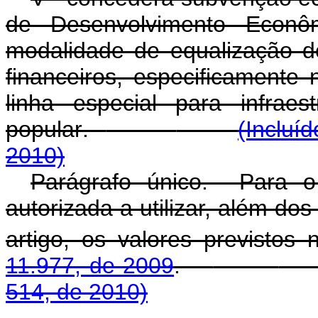
de Desenvolvimento Econ
modalidade de equalização d
financeiros, especificamente
linha especial para infrae
popular
.
(Incluí
2010)
Parágrafo único. Para o
autorizada a utilizar, além dos
artigo, os valores previstos
11.977, de 2009
.
514, de 2010)