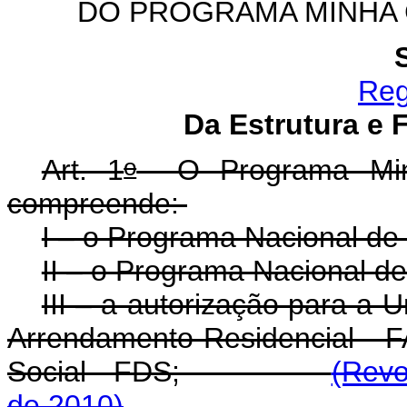
DO PROGRAMA MINHA 
Reg
Da Estrutura e
o
Art. 1
O Programa Min
compreende:
I – o Programa Nacional d
II – o Programa Nacional d
III – a autorização para a 
Arrendamento Residencial - 
Social - FDS;
(Revo
de 2010)