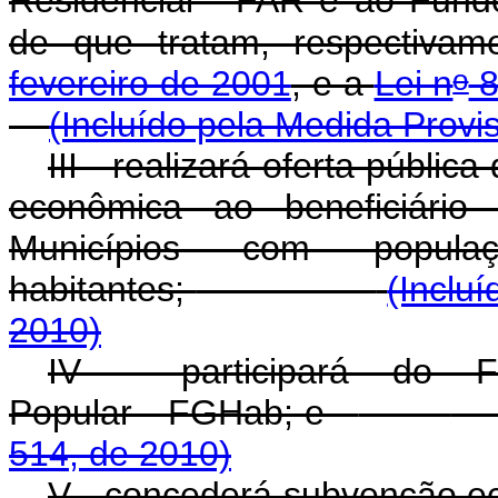
Residencial - FAR e ao Fund
de que tratam, respectiva
o
fevereiro de 2001
, e a
Lei n
8
(Incluído pela Medida Provi
III - realizará oferta públi
econômica ao beneficiário
Municípios com popul
habitantes;
(Inclu
2010)
IV - participará do F
Popular - FGHab; e
514, de 2010)
V - concederá subvenção e