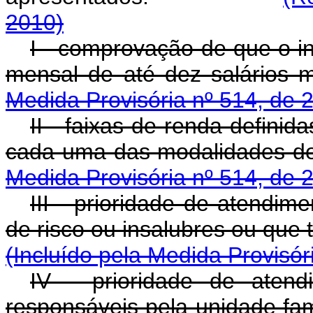
2010)
I - comprovação de que o in
mensal de até dez salário
Medida Provisória nº 514, de 
II - faixas de renda defini
cada uma das modalidades 
Medida Provisória nº 514, de 
III - prioridade de atendim
de risco ou insalubres ou qu
(Incluído pela Medida Provisór
IV - prioridade de aten
responsáveis pela unidade fa