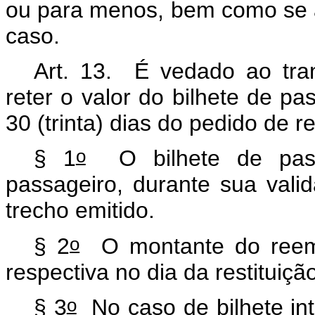
ou para menos, bem como se a 
caso.
Art. 13. É vedado ao tran
reter o valor do bilhete de p
30 (trinta) dias do pedido de r
o
§ 1
O bilhete de pass
passageiro, durante sua valid
trecho emitido.
o
§ 2
O montante do reembo
respectiva no dia da restitui
o
§ 3
No caso de bilhete int