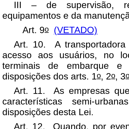
III – de supervisão, r
equipamentos e da manutençã
o
Art. 9
(VETADO)
Art. 10. A transportadora 
acesso aos usuários, no l
terminais de embarque e
o
o
disposições dos arts. 1
, 2
, 3
Art. 11. As empresas qu
características semi-urba
disposições desta Lei.
Art. 12. Quando, por event