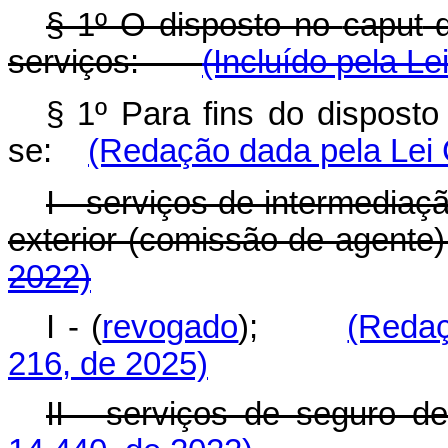
§ 1º O disposto no
caput
d
serviços:
(Incluído pela Le
§ 1º Para fins do dispost
se:
(Redação dada pela Lei
I - serviços de intermediaç
exterior (comissão de age
2022)
I - (
revogado
);
(Redaç
216, de 2025)
II - serviços de segur