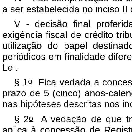
a ser estabelecida no inciso II
V - decisão final proferi
exigência fiscal de crédito tr
utilização do papel destinad
periódicos em finalidade difere
Lei.
o
§ 1
Fica vedada a concess
prazo de 5 (cinco) anos-calen
nas hipóteses descritas nos in
o
§ 2
A vedação de que tr
aplica à concessão de Regist