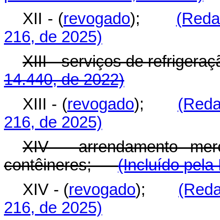
XII - (
revogado
);
(Reda
216, de 2025)
XIII - serviços de refrige
14.440, de 2022)
XIII - (
revogado
);
(Reda
216, de 2025)
XIV - arrendamento merc
contêineres;
(Incluído pela
XIV - (
revogado
);
(Reda
216, de 2025)