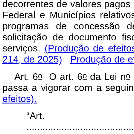
decorrentes de valores pagos o
Federal e Municípios relati
programas de concessão de
solicitação de documento fi
serviços.
(Produção de efeitos
214, de 2025)
Produção de ef
o
o
o
Art. 6
O art. 6
da Lei n
passa a vigorar com a 
efeitos).
“Ar
........................................