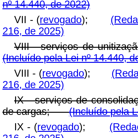
nº 14.440, de 2022)
VII - (
revogado
);
(Reda
216, de 2025)
VIII - serviços de uniti
(Incluído pela Lei nº 14.440, 
VIII - (
revogado
);
(Reda
216, de 2025)
IX - serviços de consolid
de cargas;
(Incluído pela 
IX - (
revogado
);
(Reda