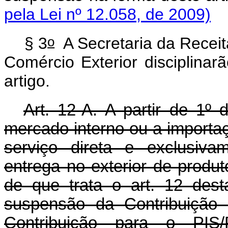
pela Lei nº 12.058, de 2009)
o
§ 3
A Secretaria da Receita
Comércio Exterior disciplinar
artigo.
Art. 12-A. A partir de 1º 
mercado interno ou a importa
serviço direta e exclusiva
entrega no exterior de produt
de que trata o art. 12 des
suspensão da Contribuição 
Contribuição para o PIS/