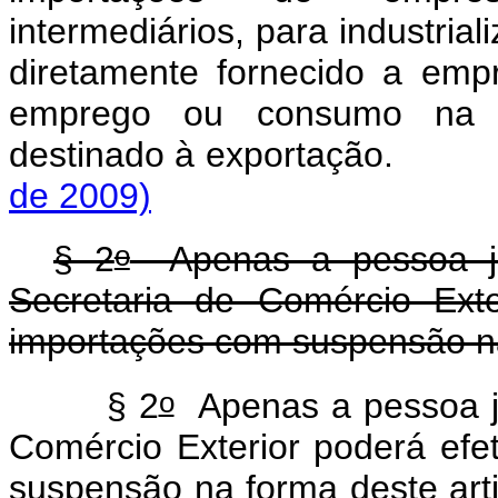
intermediários, para industrial
diretamente fornecido a empr
emprego ou consumo na ind
destinado à export
de 2009)
o
§ 2
Apenas a pessoa jurí
Secretaria de Comércio Exte
importações com suspensão na
o
§ 2
Apenas a pessoa jur
Comércio Exterior poderá efe
suspensão na forma deste art