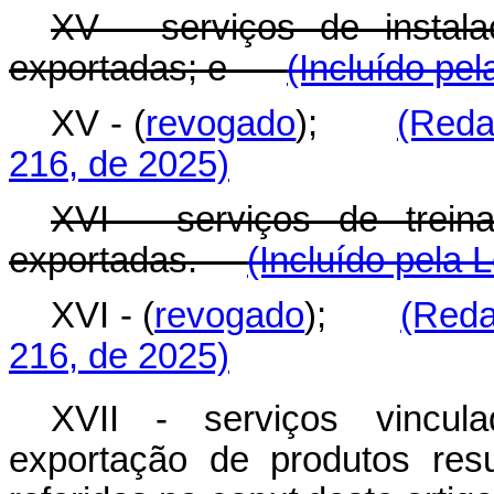
XV - serviços de instal
exportadas; e
(Incluído pel
XV - (
revogado
);
(Reda
216, de 2025)
XVI - serviços de trein
exportadas.
(Incluído pela 
XVI - (
revogado
);
(Reda
216, de 2025)
XVII - serviços vincul
exportação de produtos resu