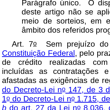
Parágrafo único. O dis
deste artigo não se apl
meio de sorteios, em e
âmbito dos referidos pr
o
Art. 7
Sem prejuízo do
Constituição Federal
, pelo pr
de crédito realizadas com i
incluídas as contratações 
afastadas as exigências de re
o
do Decreto-Lei n
147, de 3 d
o
o
1
do Decreto-Lei n
1.715, d
o
b
do art. 27 da Lei n
8.036, 