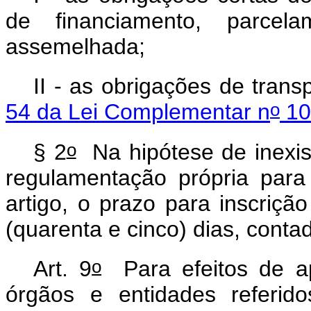
de financiamento, parcel
assemelhada;
II - as obrigações de tran
o
54 da Lei Complementar n
10
o
§ 2
Na hipótese de inexis
regulamentação própria para
artigo, o prazo para inscriçã
(quarenta e cinco) dias, conta
o
Art. 9
Para efeitos de ap
órgãos e entidades referi