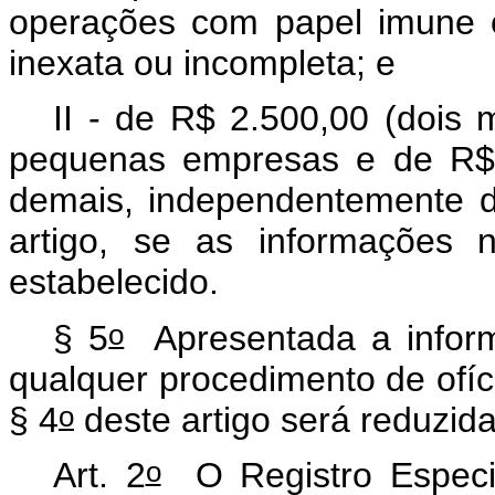
operações com papel imune 
inexata ou incompleta; e
II - de R$ 2.500,00 (dois 
pequenas empresas e de R$ 5
demais, independentemente da
artigo, se as informações 
estabelecido.
o
§ 5
Apresentada a inform
qualquer procedimento de ofício
o
§ 4
deste artigo será reduzid
o
Art. 2
O Registro Especia