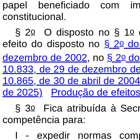
papel beneficiado com imu
constitucional.
o
o
§ 2
O disposto no § 1
d
o
efeito do disposto no
§ 2
do 
o
dezembro de 2002
, no
§ 2
do 
10.833, de 29 de dezembro d
10.865, de 30 de abril de 200
de 2025)
Produção de efeito
o
§ 3
Fica atribuída à Secr
competência para:
I - expedir normas comp