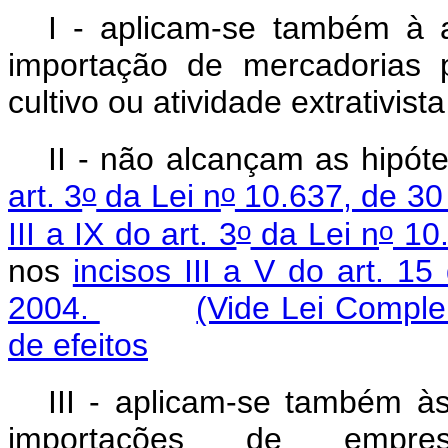
I - aplicam-se também à 
importação de mercadorias 
cultivo ou atividade extrativis
II - não alcançam as hipót
o
o
art. 3
da Lei n
10.637, de 30
o
o
III a IX do art. 3
da Lei n
10.
nos
incisos III a V do art. 15
2004.
(Vide Lei Comple
de efeitos
III - aplicam-se também à
importações de empres