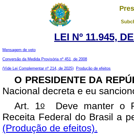
Pres
Subch
LEI Nº 11.945, 
Mensagem de veto
Conversão da Medida Provisória nº 451, de 2008
(Vide Lei Complementar nº 214, de 2025)
Produção de efeitos
O PRESIDENTE DA REP
Nacional decreta e eu sancion
o
Art. 1
Deve manter o Reg
Receita Federal do Br
(Produção de efeitos).