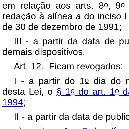
o
o
em relação aos arts. 8
, 9
redação à alínea
a
do inciso 
de 30 de dezembro de 1991;
III - a partir da data de 
demais dispositivos.
Art. 12. Ficam revogados:
o
I - a partir do 1
dia do m
o
o
desta Lei, o
§ 1
do art. 1
da
1994;
II - a partir da data de publ