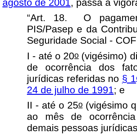
agosto de 2001
, passa a vigo
“Art. 18. O pagamen
PIS/Pasep e da Contrib
Seguridade Social - COF
o
I - até o 20
(vigésimo) d
de ocorrência dos fat
jurídicas referidas no
§ 1
24 de julho de 1991
; e
o
II - até o 25
(vigésimo q
ao mês de ocorrência 
demais pessoas jurídica