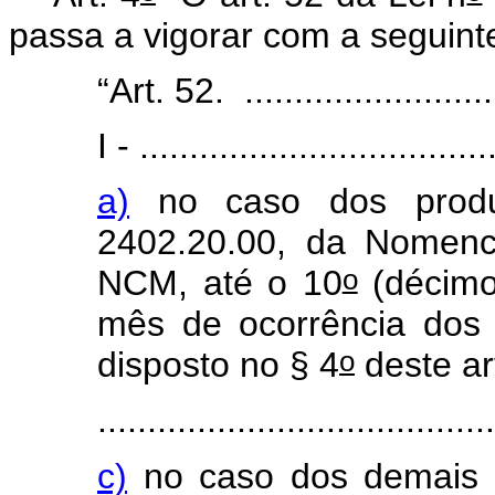
passa a vigorar com a seguin
“Art. 52. ...........................
I - ...................................
a)
no caso dos produt
2402.20.00, da Nomenc
o
NCM, até o 10
(décimo
mês de ocorrência dos 
o
disposto no § 4
deste ar
.......................................
c)
no caso dos demais p