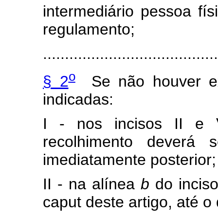
intermediário pessoa fí
regulamento;
.......................................
o
§ 2
Se não houver exp
indicadas:
I - nos incisos II 
recolhimento deverá s
imediatamente posterior
II - na alínea
b
do inciso 
caput
deste artigo, até o