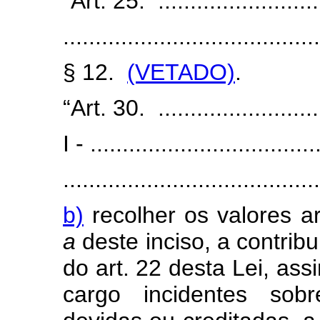
“Art. 25. ...........................
.......................................
§ 12.
(VETADO)
.
“Art. 30. ....................
I - ................................
.......................................
b)
recolher os valores a
a
deste inciso, a contribu
do art. 22 desta Lei, as
cargo incidentes sob