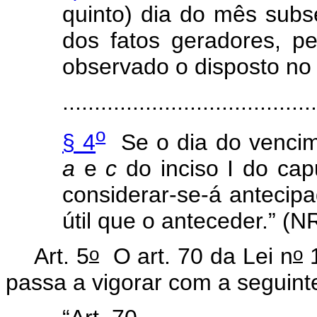
quinto) dia do mês sub
dos fatos geradores, pe
observado o disposto no
.......................................
o
§ 4
Se o dia do vencim
a
e
c
do inciso I do
cap
considerar-se-á antecipa
útil que o anteceder.” (N
o
o
Art. 5
O art. 70 da Lei n
1
passa a vigorar com a seguin