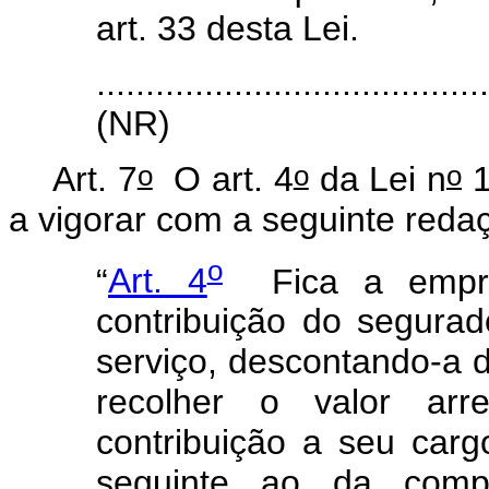
art. 33 desta Lei.
.......................................
(NR)
o
o
o
Art. 7
O art. 4
da Lei n
1
a vigorar com a seguinte red
o
“
Art. 4
Fica a empres
contribuição do segurado
serviço, descontando-a 
recolher o valor ar
contribuição a seu carg
seguinte ao da compe