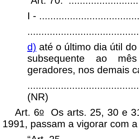
“Art. 70. ...........................
I - ...................................
.......................................
d)
até o último dia útil do
subsequente ao mês
geradores, nos demais c
.......................................
(NR)
o
Art. 6
Os arts. 25, 30 e 3
1991, passam a vigorar com a