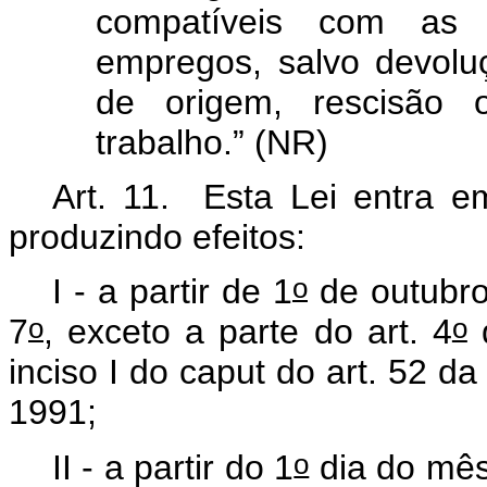
compatíveis com as a
empregos, salvo devol
de origem, rescisão 
trabalho.” (NR)
Art. 11. Esta Lei entra e
produzindo efeitos:
o
I - a partir de 1
de outubro
o
o
7
, exceto a parte do art. 4
q
inciso I do
caput
do art. 52 da 
1991;
o
II - a partir do 1
dia do mês