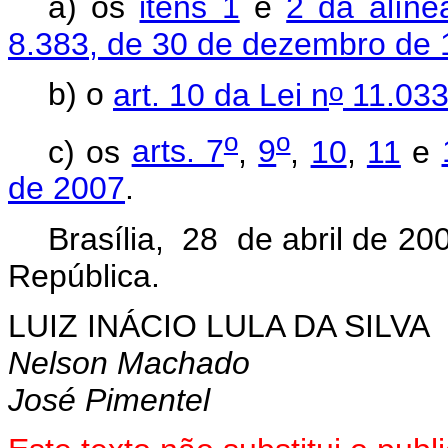
a) os
itens 1
e
2 da alín
8.383, de 30 de dezembro de
o
b) o
art. 10 da Lei n
11.033
o
o
c) os
arts. 7
,
9
,
10
,
11
e
de 2007
.
Brasília, 28 de abril de 20
República.
LUIZ INÁCIO LULA DA SILVA
Nelson Machado
José Pimentel