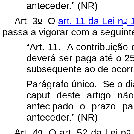
anteceder.” (NR)
o
o
Art. 3
O
art. 11 da Lei n
1
passa a vigorar com a seguin
“Art. 11. A contribuição 
deverá ser paga até o 2
subsequente ao de ocorr
Parágrafo único. Se o di
caput
deste artigo não 
antecipado o prazo pa
anteceder.” (NR)
o
o
Art. 4
O art. 52 da Lei n