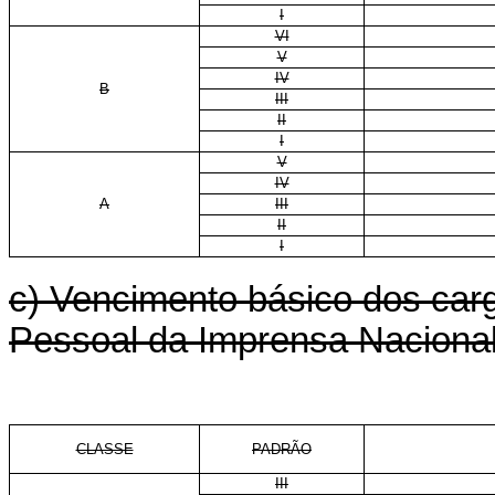
I
VI
V
IV
B
III
II
I
V
IV
A
III
II
I
c) Vencimento básico dos carg
Pessoal da Imprensa Nacional
CLASSE
PADRÃO
III