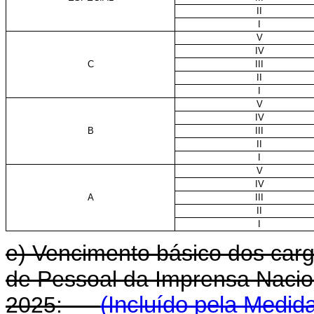
II
I
V
IV
C
III
II
I
V
IV
B
III
II
I
V
IV
A
III
II
I
e) Vencimento básico dos carg
de Pessoal da Imprensa Naciona
2025:
(Incluído pela Medida