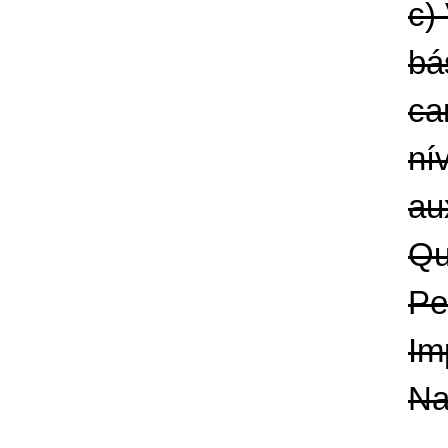
c)
bá
ca
ní
au
Qu
Pe
Im
Na