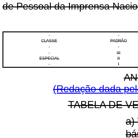
de Pessoal da Imprensa Nacio
CLASSE
PADRÃO
III
ESPECIAL
II
I
AN
(Redação dada pela
TABELA DE V
a)
bá