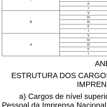
II
I
V
IV
B
III
II
I
V
IV
A
III
II
I
ANE
ESTRUTURA DOS CARGO
IMPREN
a) Cargos de nível superior
Pessoal da Imprensa Nacional