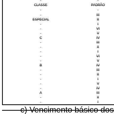
CLASSE
PADRÃO
III
ESPECIAL
II
I
VI
V
C
IV
III
II
I
VI
V
B
IV
III
II
I
V
IV
A
III
II
I
c) Vencimento básico dos ca