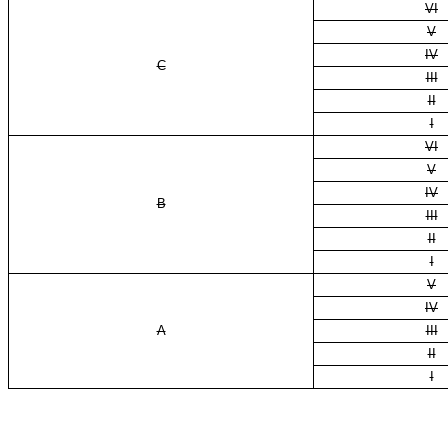
VI
V
IV
C
III
II
I
VI
V
IV
B
III
II
I
V
IV
A
III
II
I