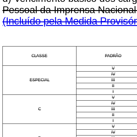
Pessoal da Imprensa Nacional
(Incluído pela Medida Provisór
CLASSE
PADRÃO
V
IV
ESPECIAL
III
II
I
V
IV
C
III
II
I
V
IV