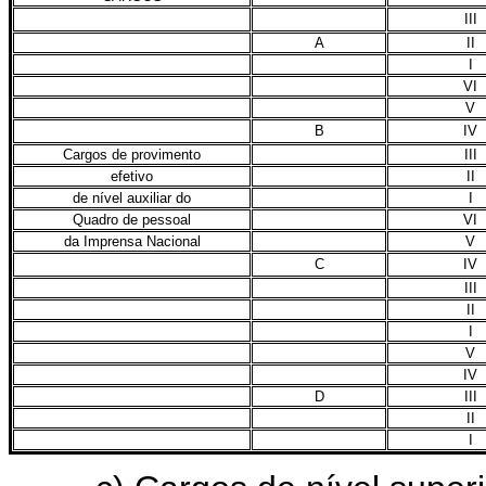
III
A
II
I
VI
V
B
IV
Cargos de provimento
III
efetivo
II
de nível auxiliar do
I
Quadro de pessoal
VI
da Imprensa Nacional
V
C
IV
III
II
I
V
IV
D
III
II
I