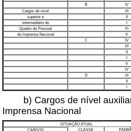
B
IV
Cargos de nível
III
superior e
II
intermediário do
I
Quadro de Pessoal
VI
da Imprensa Nacional
V
C
IV
III
II
I
V
IV
D
III
II
I
b) Cargos de nível auxiliar
Imprensa Nacional
SITUAÇÃO ATUAL
CLASSE
PADR
CARGOS