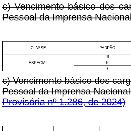
c) Vencimento básico dos car
Pessoal da Imprensa Nacional
CLASSE
PADRÃO
III
II
ESPECIAL
I
c) Vencimento básico dos carg
Pessoal da Imprensa Nacio
Provisória nº 1.286, de 2024)