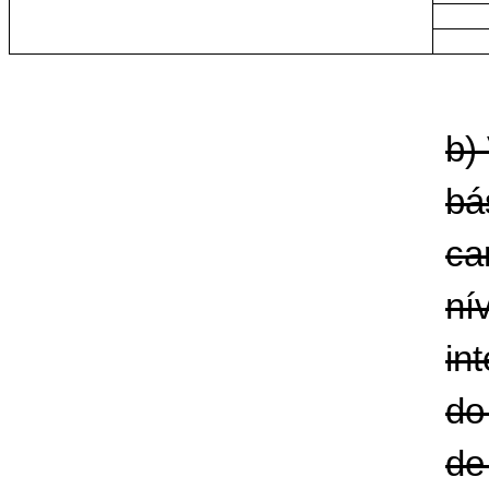
b)
bá
ca
ní
in
do
de