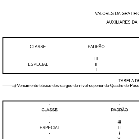
VALORES DA GRATIFI
AUXILIARES DA
CLASSE
PADRÃO
III
ESPECIAL
II
I
TABELA D
a) Vencimento básico dos cargos de nível superior do Quadro de Pesso
CLASSE
PADRÃO
III
ESPECIAL
II
I
VI