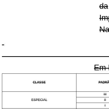
da
Im
Na
Em 
CLASSE
PADR
III
ESPECIAL
II
I