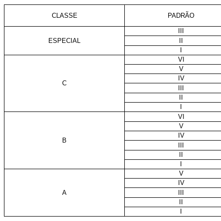
CLASSE
PADRÃO
III
ESPECIAL
II
I
VI
V
IV
C
III
II
I
VI
V
IV
B
III
II
I
V
IV
A
III
II
I