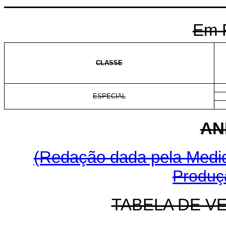
Em 
CLASSE
ESPECIAL
AN
(Redação dada pela Medida
Produçã
TABELA DE V