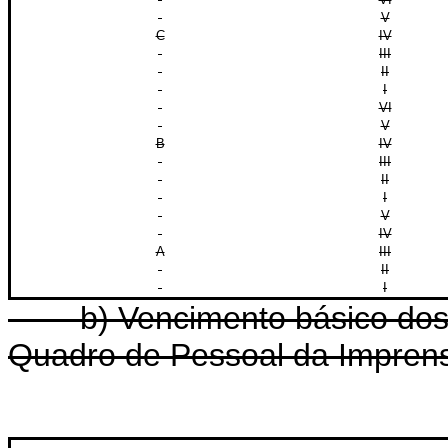
V
C
IV
III
II
I
VI
V
B
IV
III
II
I
V
IV
A
III
II
I
b) Vencimento básico dos ca
Quadro de Pessoal da Impren