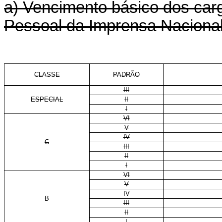
a) Vencimento básico dos carg
Pessoal da Imprensa Nacional
CLASSE
PADRÃO
III
ESPECIAL
II
I
VI
V
IV
C
III
II
I
VI
V
IV
B
III
II
I