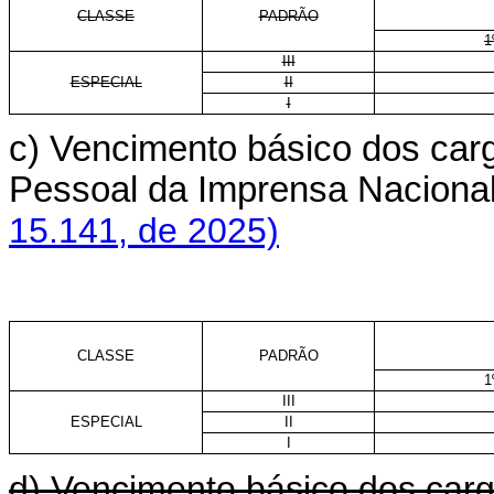
CLASSE
PADRÃO
1
III
ESPECIAL
II
I
c) Vencimento básico dos carg
Pessoal da Imprensa Nacio
15.141, de 2025)
CLASSE
PADRÃO
1
III
ESPECIAL
II
I
d) Vencimento básico dos carg