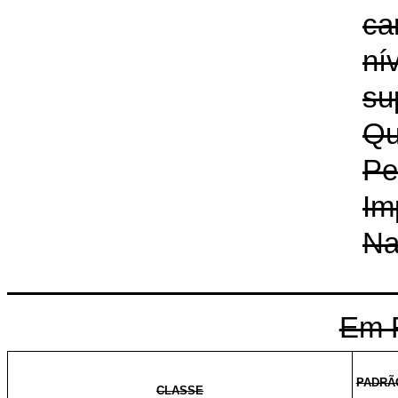
ca
ní
su
Qu
Pe
Im
Na
Em 
PADRÃ
CLASSE