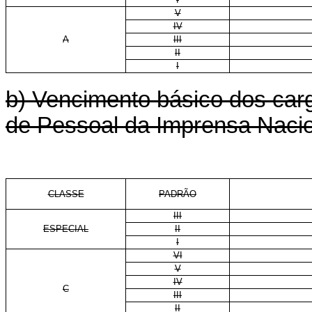
V
IV
A
III
II
I
b) Vencimento básico dos carg
de Pessoal da Imprensa Nacio
CLASSE
PADRÃO
III
ESPECIAL
II
I
VI
V
IV
C
III
II