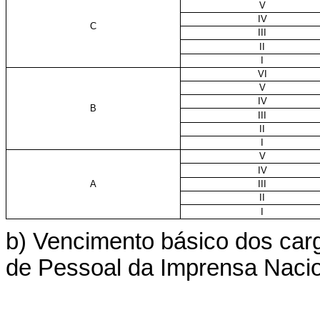
V
IV
C
III
II
I
VI
V
IV
B
III
II
I
V
IV
A
III
II
I
b) Vencimento básico dos carg
de Pessoal da Imprensa Nacio