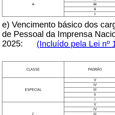
A
III
II
I
e) Vencimento básico dos carg
de Pessoal da Imprensa Naciona
2025:
(Incluído pela Lei nº
CLASSE
PADRÃO
V
IV
ESPECIAL
III
II
I
V
IV
C
III