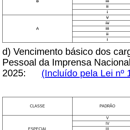
B
III
II
I
V
IV
A
III
II
I
d) Vencimento básico dos carg
Pessoal da Imprensa Nacional a
2025:
(Incluído pela Lei nº
CLASSE
PADRÃO
V
IV
ESPECIAL
III