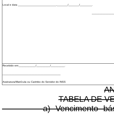
Local e data _________________________,_______/_______/________.
______________
Recebido em:___________/_________/_________.
______________________________________
Assinatura/Matrícula ou Carimbo do Servidor do INSS
A
TABELA DE V
a) Vencimento básico 