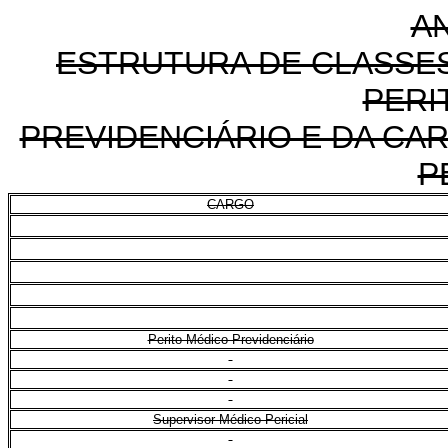
AN
ESTRUTURA DE CLASSES
PERI
PREVIDENCIÁRIO E DA CA
P
CARGO
Perito Médico Previdenciário
Supervisor Médico-Pericial