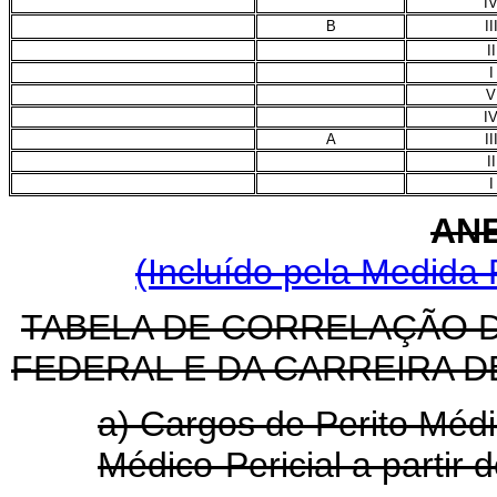
I
B
II
II
I
V
I
A
II
II
I
ANE
(Incluído pela Medida 
TABELA DE CORRELAÇÃO D
FEDERAL E DA CARREIRA D
a) Cargos de Perito Médi
Médico-Pericial a partir 