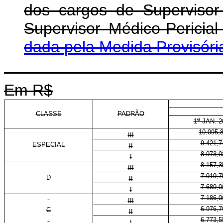
dos cargos de Supervisor 
Supervisor Médico-Pericia
dada pela Medida Provisóri
Em R$
CLASSE
PADRÃO
o
1
JAN. 2
10.095,
III
9.421,7
ESPECIAL
II
8.973,0
I
8.157,3
III
7.919,7
D
II
7.689,0
I
7.186,0
III
6.976,7
C
II
6.773,5
I