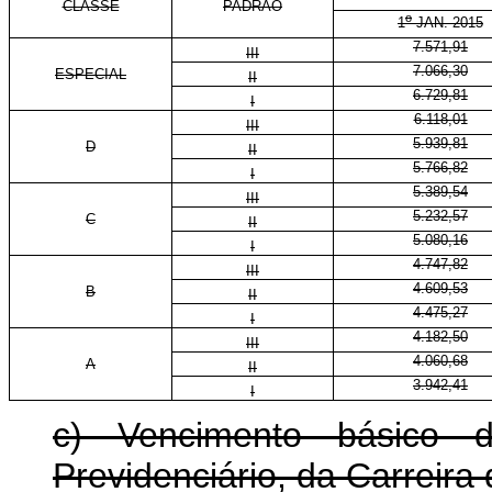
CLASSE
PADRÃO
o
1
JAN. 2015
7.571,91
III
7.066,30
ESPECIAL
II
6.729,81
I
6.118,01
III
5.939,81
D
II
5.766,82
I
5.389,54
III
5.232,57
C
II
5.080,16
I
4.747,82
III
4.609,53
B
II
4.475,27
I
4.182,50
III
4.060,68
A
II
3.942,41
I
c) Vencimento básico 
Previdenciário, da Carreira 