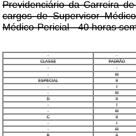
Previdenciário da Carreira de
cargos de Supervisor Médico-
Médico-Pericial - 40 horas se
CLASSE
PADRÃO
III
ESPECIAL
II
I
III
D
II
I
III
C
II
I
III
B
II