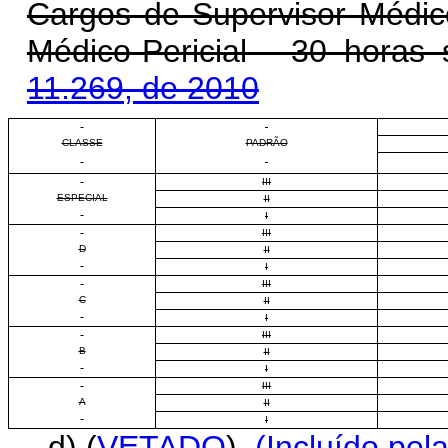
Cargos de Supervisor Médico
Médico-Pericial - 30 horas
11.269, de 2010
CLASSE
PADRÃO
III
ESPECIAL
II
I
III
D
II
I
III
C
II
I
III
B
II
I
III
A
II
I
d) (
VETADO
)
(Incluído pel