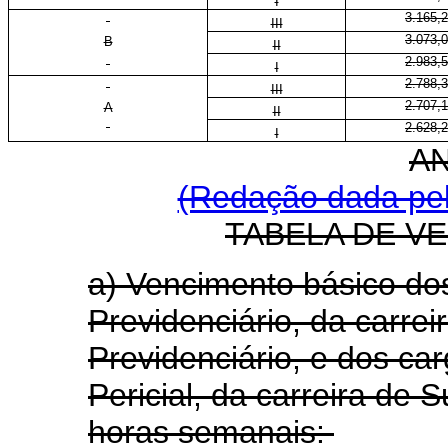
I
3.165,
III
3.073,
B
II
2.983,
I
2.788,
III
2.707,
A
II
2.628,
I
A
(Redação dada pela
TABELA DE V
a) Vencimento básico do
Previdenciário, da carrei
Previdenciário, e dos ca
Pericial, da carreira de 
horas semanais: