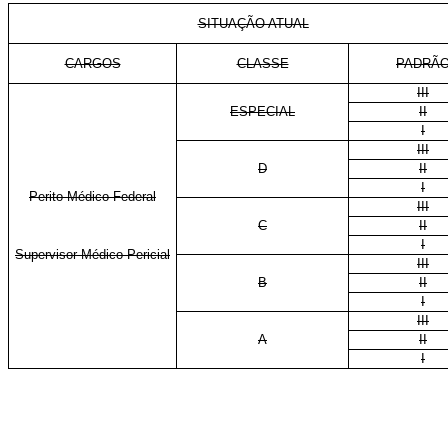
SITUAÇÃO ATUAL
CARGOS
CLASSE
PADRÃ
III
ESPECIAL
II
I
III
D
II
I
Perito Médico Federal
III
C
II
I
Supervisor Médico-Pericial
III
B
II
I
III
A
II
I