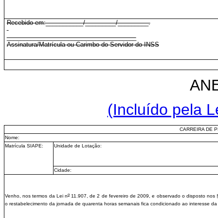
Recebido em:___________/_________/_________.
______________________________________
Assinatura/Matrícula ou Carimbo do Servidor do INSS
ANE
(Incluído pela L
CARREIRA DE P
Nome:
Matrícula SIAPE:
Unidade de Lotação:
Cidade:
o
Venho, nos termos da Lei n
11.907, de 2 de fevereiro de 2009, e observado o disposto nos 
o restabelecimento da jornada de quarenta horas semanais fica condicionado ao interesse da 