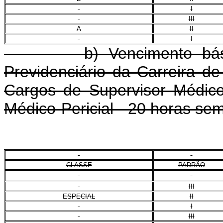
I
III
A
II
I
b) Vencimento básico 
Previdenciário da Carreira de
Cargos de Supervisor Médico-
Médico-Pericial - 20 horas se
CLASSE
PADRÃO
III
ESPECIAL
II
I
III