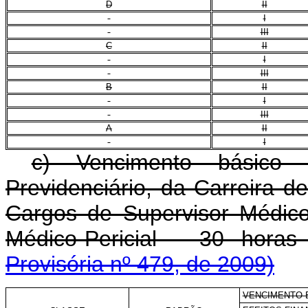
D
II
I
III
C
II
I
III
B
II
I
III
A
II
I
c) Vencimento básico
Previdenciário, da Carreira d
Cargos de Supervisor Médico-
Médico-Pericial - 30 hora
Provisória nº 479, de 2009)
VENCIMENTO 