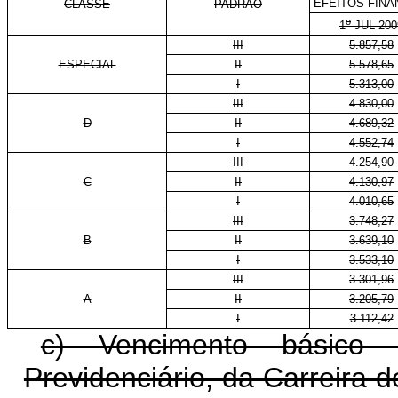
EFEITOS FINA
CLASSE
PADRÃO
o
1
JUL 200
III
5.857,58
ESPECIAL
II
5.578,65
I
5.313,00
III
4.830,00
D
II
4.689,32
I
4.552,74
III
4.254,90
C
II
4.130,97
I
4.010,65
III
3.748,27
B
II
3.639,10
I
3.533,10
III
3.301,96
A
II
3.205,79
I
3.112,42
c) Vencimento básico
Previdenciário, da Carreira 