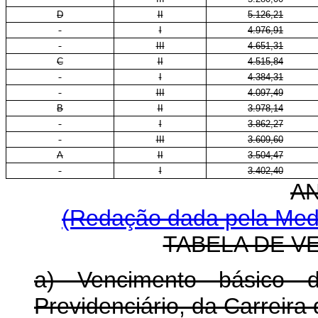
D
II
5.126,21
I
4.976,91
III
4.651,31
C
II
4.515,84
I
4.384,31
III
4.097,49
B
II
3.978,14
I
3.862,27
III
3.609,60
A
II
3.504,47
I
3.402,40
A
(Redação dada pela Medi
TABELA DE V
a) Vencimento básico 
Previdenciário, da Carreira 