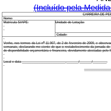
(Incluído pela Medida
CARREIRA DE PE
Nome:
Matrícula SIAPE:
Unidade de Lotação:
Cidade:
o
Venho, nos termos da Lei n
11.907, de 2 de fevereiro de 2009, e observa
semanais, declarando-me ciente de que o restabelecimento da jornada de 
de disponibilidade orçamentária e financeira, devidamente atestadas pelo 
Local e data _________________________,_______/_______/________.
_______________