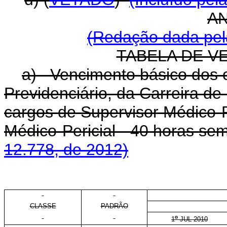
A
(Redação dada pela
TABELA DE V
a) Vencimento básico dos c
Previdenciário, da Carreira de
cargos de Supervisor Médico-Pe
Médico-Pericial - 40 horas se
12.778, de 2012)
CLASSE
PADRÃO
o
1
JUL 2010