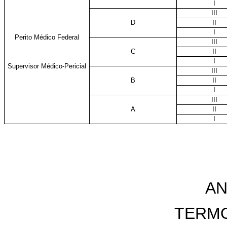
I
III
D
II
I
Perito Médico Federal
III
C
II
I
Supervisor Médico-Pericial
III
B
II
I
III
A
II
I
AN
TERM