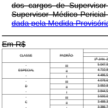
dos cargos de Supervisor 
Supervisor Médico-Pericia
dada pela Medida Provisóri
Em R$
CLASSE
PADRÃO
o
1
JAN. 2
5.047,
III
4.710,
ESPECIAL
II
4.486,
I
4.078,
III
3.959,
D
II
3.844,
I
3.593,
III
3.488,
C
II
3.386,