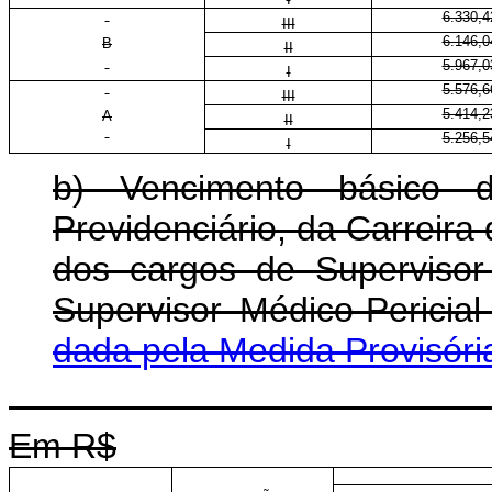
6.330,4
III
6.146,0
B
II
5.967,0
I
5.576,6
III
5.414,2
A
II
5.256,5
I
b) Vencimento básico 
Previdenciário, da Carreira 
dos cargos de Supervisor 
Supervisor Médico-Pericia
dada pela Medida Provisóri
Em R$