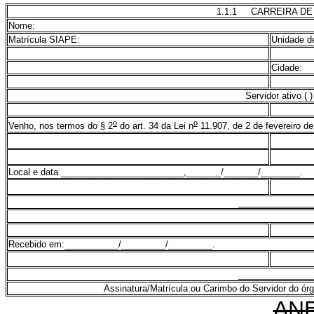
1.1.1 CARREIRA DE
Nome:
Matrícula SIAPE:
Unidade d
Cidade:
Servidor ativo ( 
o
o
Venho, nos termos do § 2
do art. 34 da Lei n
11.907, de 2 de fevereiro de
Local e data _________________________,_______/_______/________.
_______________
Recebido em:___________/_________/_________.
_______________
Assinatura/Matrícula ou Carimbo do Servidor do ór
ANE