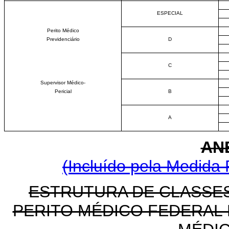
ESPECIAL
Perito Médico
Previdenciário
D
C
Supervisor Médico-
Pericial
B
A
ANE
(Incluído pela Medida 
ESTRUTURA DE CLASSES
PERITO MÉDICO FEDERAL 