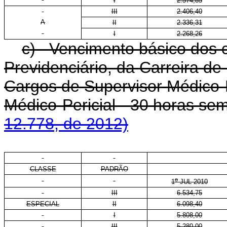
I
2.574,85
III
2.406,40
A
II
2.336,31
I
2.268,26
c) Vencimento básico dos c
Previdenciário, da Carreira de
Cargos de Supervisor Médico-P
Médico-Pericial - 30 horas se
12.778, de 2012)
CLASSE
PADRÃO
o
1
JUL 2010
III
6.534,75
ESPECIAL
II
6.098,40
I
5.808,00
III
5.280,00