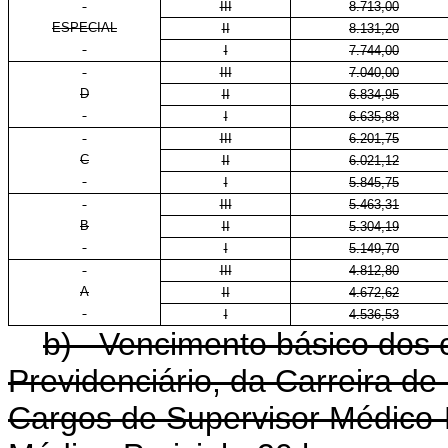
III
8.713,00
ESPECIAL
II
8.131,20
I
7.744,00
III
7.040,00
D
II
6.834,95
I
6.635,88
III
6.201,75
C
II
6.021,12
I
5.845,75
III
5.463,31
B
II
5.304,19
I
5.149,70
III
4.812,80
A
II
4.672,62
I
4.536,53
b) Vencimento básico dos c
Previdenciário, da Carreira de
Cargos de Supervisor Médico-P