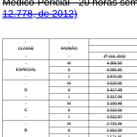
Médico-Pericial - 20 horas se
12.778, de 2012)
CLASSE
PADRÃO
o
1
JUL 2010
III
4.356,50
ESPECIAL
II
4.065,60
I
3.872,00
III
3.520,00
D
II
3.417,48
I
3.317,94
III
3.100,88
C
II
3.010,56
I
2.922,87
III
2.731,66
B
II
2.652,09