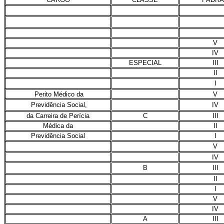
V
IV
ESPECIAL
III
II
I
Perito Médico da
V
Previdência Social,
IV
da Carreira de Perícia
C
III
Médica da
II
Previdência Social
I
V
IV
B
III
II
I
V
IV
A
III