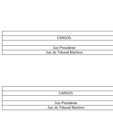
CARGOS
Juiz-Presidente
Juiz do Tribunal Marítimo
CARGOS
Juiz-Presidente
Juiz do Tribunal Marítimo