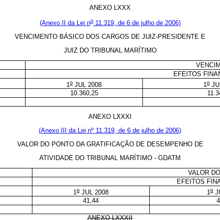
ANEXO LXXX
o
(Anexo II da Lei n
11.319, de 6 de julho de 2006)
VENCIMENTO BÁSICO DOS CARGOS DE JUIZ-PRESIDENTE E
JUIZ DO TRIBUNAL MARÍTIMO
VENCI
EFEITOS FINA
o
o
1
JUL 2008
1
JU
10.360,25
11.3
ANEXO LXXXI
(Anexo III da Lei nº 11.319, de 6 de julho de 2006)
VALOR DO PONTO DA GRATIFICAÇÃO DE DESEMPENHO DE
ATIVIDADE DO TRIBUNAL MARÍTIMO - GDATM
VALOR D
EFEITOS FIN
o
o
1
JUL 2008
1
J
41,44
4
ANEXO LXXXII