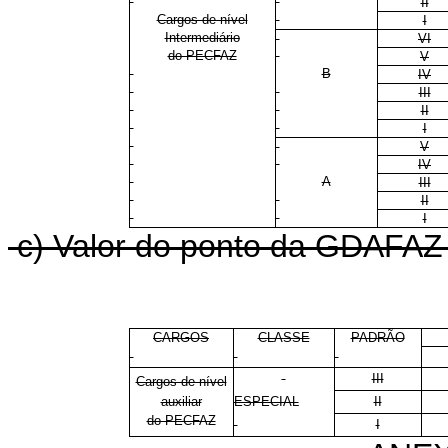
II
Cargos de nível
I
Intermediário
VI
do PECFAZ
V
B
IV
III
II
I
V
IV
A
III
II
I
c) Valor do ponto da GDAFAZ p
CARGOS
CLASSE
PADRÃO
III
Cargos de nível
auxiliar
ESPECIAL
II
do PECFAZ
I