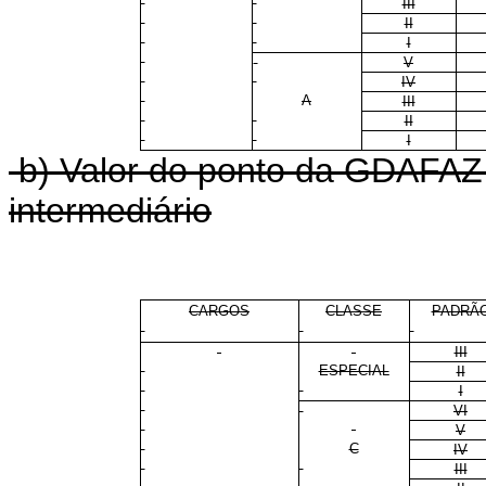
III
II
I
V
IV
A
III
II
I
b) Valor do ponto da GDAFAZ 
intermediário
CARGOS
CLASSE
PADRÃ
III
ESPECIAL
II
I
VI
V
C
IV
III