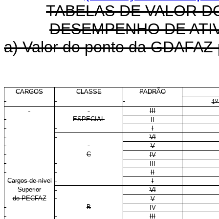
TABELAS DE VALOR D
DESEMPENHO DE ATIV
a) Valor do ponto da GDAFAZ p
CARGOS
CLASSE
PADRÃO
o
1
III
ESPECIAL
II
I
VI
V
C
IV
III
II
Cargos de nível
I
Superior
VI
do PECFAZ
V
B
IV
III