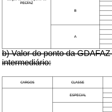
PECFAZ
B
A
b) Valor do ponto da GDAFAZ 
intermediário:
CARGOS
CLASSE
ESPECIAL