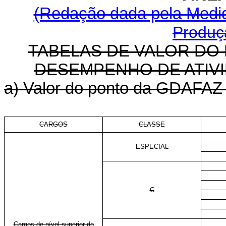
(Redação dada pela Medida
Produçã
TABELAS DE VALOR DO
DESEMPENHO DE ATIVI
a) Valor do ponto da GDAFAZ p
CARGOS
CLASSE
ESPECIAL
C
Cargos de nível superior do