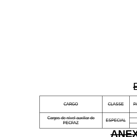
CARGO
CLASSE
P
Cargos de nível auxiliar do
ESPECIAL
PECFAZ
ANEX