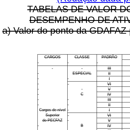
TABELAS DE VALOR D
DESEMPENHO DE ATIV
a) Valor do ponto da GDAFAZ p
CARGOS
CLASSE
PADRÃO
III
ESPECIAL
II
I
VI
V
C
IV
III
II
Cargos de nível
I
Superior
VI
do PECFAZ
V
B
IV