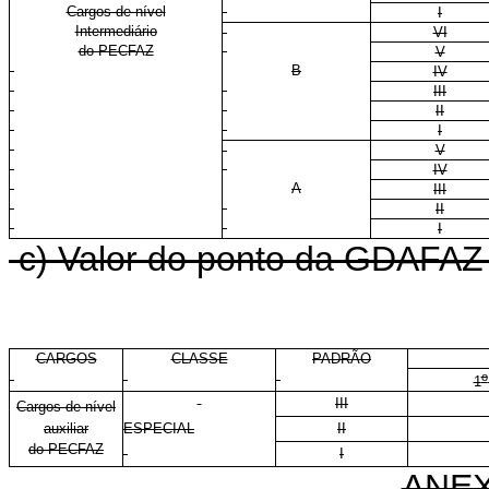
Cargos de nível
I
Intermediário
VI
do PECFAZ
V
B
IV
III
II
I
V
IV
A
III
II
I
c) Valor do ponto da GDAFAZ p
CARGOS
CLASSE
PADRÃO
o
1
III
Cargos de nível
auxiliar
ESPECIAL
II
do PECFAZ
I
ANEX