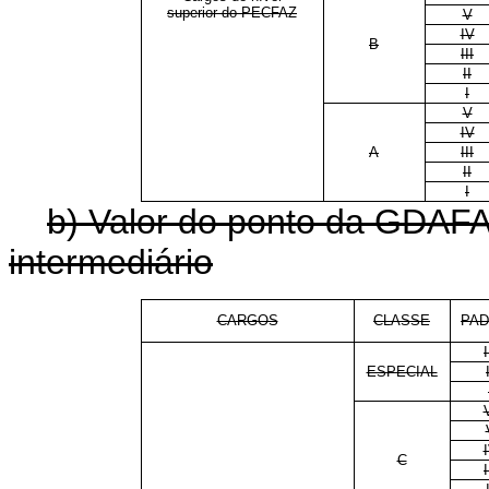
superior do PECFAZ
V
IV
B
III
II
I
V
IV
A
III
II
I
b) Valor do ponto da GDAFA
intermediário
CARGOS
CLASSE
PA
I
ESPECIAL
C
I