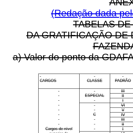
ANEX
(Redação dada pela
TABELAS DE
DA GRATIFICAÇÃO DE
FAZENDÁ
a) Valor do ponto da GDAFAZ
CARGOS
CLASSE
PADRÃO
III
ESPECIAL
II
I
VI
V
C
IV
III
II
Cargos de nível
I