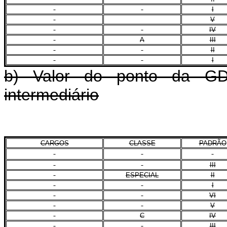
I
V
IV
A
III
II
I
b) Valor do ponto da GD
intermediário
CARGOS
CLASSE
PADRÃO
III
ESPECIAL
II
I
VI
V
C
IV
III