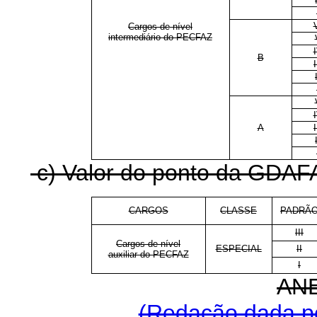
Cargos de nível
intermediário do PECFAZ
B
I
A
I
c) Valor do ponto da GDAFAZ
CARGOS
CLASSE
PADRÃ
III
Cargos de nível
ESPECIAL
II
auxiliar do PECFAZ
I
ANE
(Redação dada pe