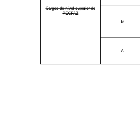
Cargos de nível superior do
PECFAZ
B
A