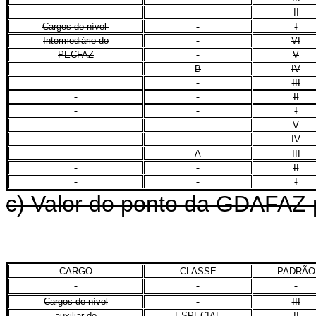
II
Cargos de nível
I
Intermediário do
VI
PECFAZ
V
B
IV
III
II
I
V
IV
A
III
II
I
c) Valor do ponto da GDAFAZ p
CARGO
CLASSE
PADRÃO
Cargos de nível
III
auxiliar do
ESPECIAL
II