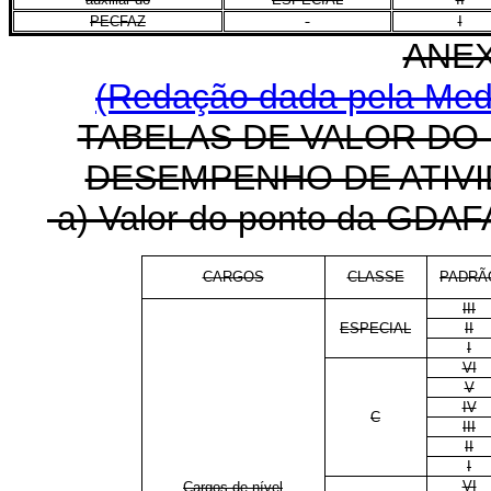
PECFAZ
I
ANEX
(Redação dada pela Medi
TABELAS DE VALOR DO
DESEMPENHO DE ATIVI
a) Valor do ponto da GDAFA
CARGOS
CLASSE
PADRÃ
III
ESPECIAL
II
I
VI
V
IV
C
III
II
I
VI
Cargos de nível