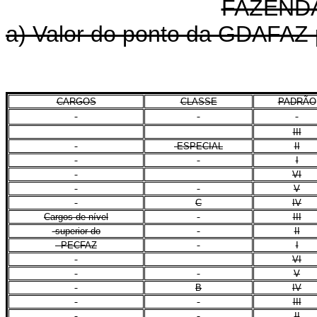
FAZENDÁ
a) Valor do ponto da GDAFAZ p
CARGOS
CLASSE
PADRÃO
III
ESPECIAL
II
I
VI
V
C
IV
Cargos de nível
III
superior do
II
PECFAZ
I
VI
V
B
IV
III
II