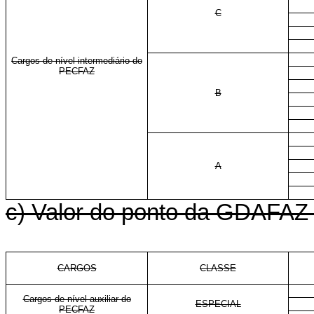
C
Cargos de nível intermediário do
PECFAZ
B
A
c) Valor do ponto da GDAFAZ p
CARGOS
CLASSE
Cargos de nível auxiliar do
ESPECIAL
PECFAZ