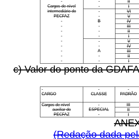
II
Cargos de nível
I
intermediário do
VI
PECFAZ
V
B
IV
III
II
I
V
IV
A
III
II
I
c) Valor do ponto da GDAFAZ
CARGO
CLASSE
PADRÃO
Cargos de nível
III
auxiliar do
ESPECIAL
II
PECFAZ
I
ANEX
(Redação dada pela