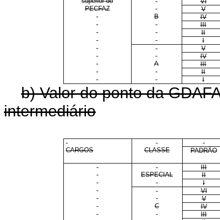
superior do
VI
PECFAZ
V
B
IV
III
II
I
V
IV
A
III
II
I
b) Valor do ponto da GDAFA
intermediário
CARGOS
CLASSE
PADRÃO
III
ESPECIAL
II
I
VI
V
C
IV
III