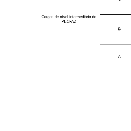
Cargos de nível intermediário do
PECFAZ
B
A