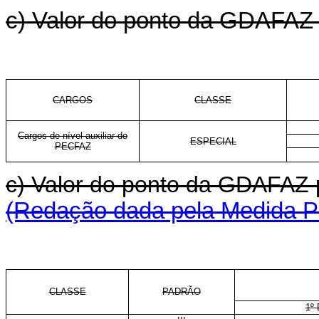
c) Valor do ponto da GDAFAZ p
CARGOS
CLASSE
Cargos de nível auxiliar do
ESPECIAL
PECFAZ
c) Valor do ponto da GDAFAZ 
(Redação dada pela Medida Pr
CLASSE
PADRÃO
1º