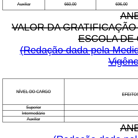
Auxiliar
660,00
696,00
ANE
VALOR DA GRATIFICAÇÃO
ESCOLA DE
(Redação dada pela Medida
Vigênc
NÍVEL DO CARGO
EFEITOS
Superior
Intermediário
Auxiliar
ANE