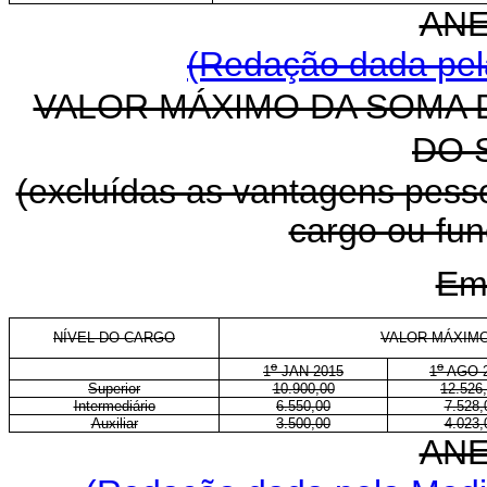
ANE
(Redação dada pela
VALOR MÁXIMO DA SOMA
DO 
(excluídas as vantagens pessoa
cargo ou fu
Em
NÍVEL DO CARGO
VALOR MÁXIMO
o
o
1
JAN 2015
1
AGO 2
Superior
10.900,00
12.526
Intermediário
6.550,00
7.528,
Auxiliar
3.500,00
4.023,
ANE