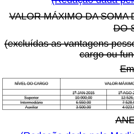
VALOR MÁXIMO DA SOMA
DO 
(excluídas as vantagens pessoa
cargo ou fu
Em
NÍVEL DO CARGO
VALOR MÁXIMO
o
o
1
JAN 2015
1
AGO 2
Superior
10.900,00
12.526
Intermediário
6.550,00
7.528,
Auxiliar
3.500,00
4.023,
ANE