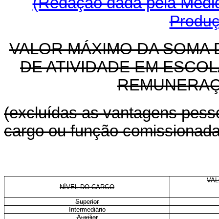
(Redação dada pela Medida
Produç
VALOR MÁXIMO DA SOMA 
DE ATIVIDADE EM ESCO
REMUNERAÇ
(excluídas as vantagens pessoa
cargo ou função comissionada
VAL
NÍVEL DO CARGO
Superior
Intermediário
Auxiliar