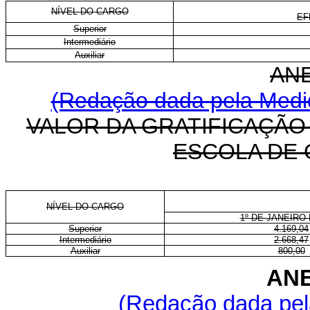
NÍVEL DO CARGO
EF
Superior
Intermediário
Auxiliar
ANE
(Redação dada pela Medid
VALOR DA GRATIFICAÇÃO
ESCOLA DE
NÍVEL DO CARGO
1º DE JANEIRO 
Superior
4.169,04
Intermediário
2.668,47
Auxiliar
800,00
ANE
(Redação dada pela