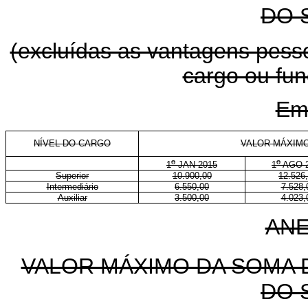
DO 
(excluídas as vantagens pessoa
cargo ou fu
Em
NÍVEL DO CARGO
VALOR MÁXIMO
o
o
1
JAN 2015
1
AGO 2
Superior
10.900,00
12.526
Intermediário
6.550,00
7.528,
Auxiliar
3.500,00
4.023,
ANE
VALOR MÁXIMO DA SOMA
DO 