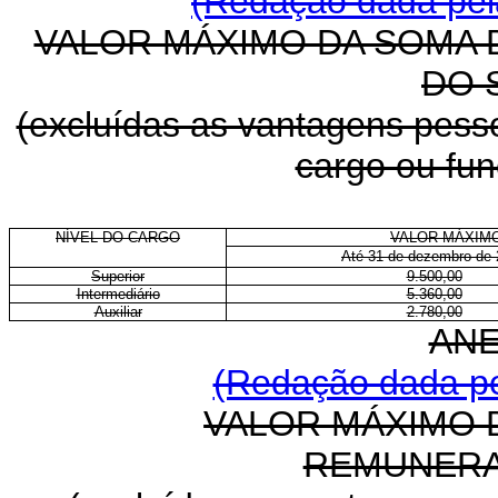
(Redação dada pela
VALOR MÁXIMO DA SOMA
DO 
(excluídas as vantagens pessoa
cargo ou fu
NÍVEL DO CARGO
VALOR MÁXIM
Até 31 de dezembro de
Superior
9.500,00
Intermediário
5.360,00
Auxiliar
2.780,00
ANE
(Redação dada pe
VALOR MÁXIMO 
REMUNERA