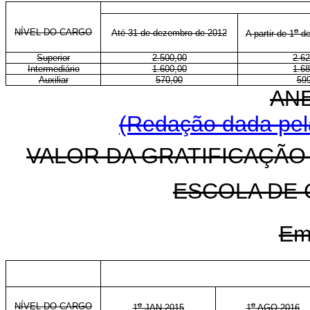
o
NÍVEL DO CARGO
Até 31 de dezembro de 2012
A partir de 1
de
Superior
2.500,00
2.62
Intermediário
1.600,00
1.68
Auxiliar
570,00
599
ANE
(Redação dada pela
VALOR DA GRATIFICAÇÃO
ESCOLA DE
Em
o
o
NÍVEL DO CARGO
1
JAN 2015
1
AGO 2016