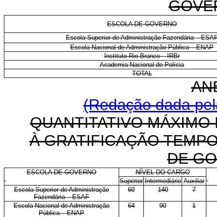
GOVE
ESCOLA DE GOVERNO
Escola Superior de Administração Fazendária – ESA
Escola Nacional de Administração Pública – ENAP
Instituto Rio Branco – IRBr
Academia Nacional de Polícia
TOTAL
AN
(Redação dada pela
QUANTITATIVO MÁXIMO 
À GRATIFICAÇÃO TEMPO
DE GO
ESCOLA DE GOVERNO
NÍVEL DO CARGO
Superior
Intermediário
Auxiliar
Escola Superior de Administração
60
140
7
Fazendária – ESAF
Escola Nacional de Administração
64
90
1
Pública – ENAP