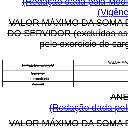
(Redação dada pela Medid
(Vigênc
VALOR MÁXIMO DA SOMA
DO SERVIDOR (excluídas as v
pelo exercício de ca
VALOR MÁ
NÍVEL DO CARGO
Superior
Intermediário
Auxiliar
ANE
(Redação dada pela
VALOR MÁXIMO DA SOMA