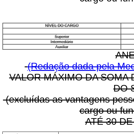
NÍVEL DO CARGO
Superior
Intermediário
Auxiliar
ANE
(Redação dada pela Medi
VALOR MÁXIMO DA SOMA
DO 
(excluídas as vantagens pessoa
cargo ou fu
ATÉ 30 DE