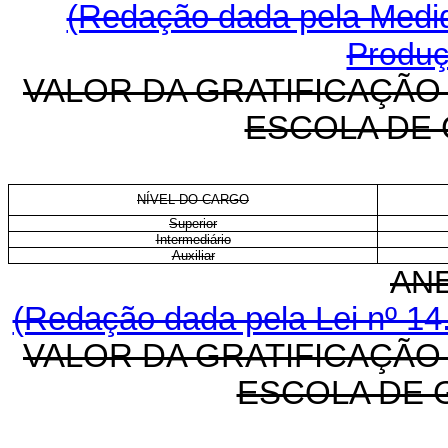
(Redação dada pela Medida
Produç
VALOR DA GRATIFICAÇÃO
ESCOLA DE
NÍVEL DO CARGO
Superior
Intermediário
Auxiliar
ANE
(Redação dada pela Lei nº 14
VALOR DA GRATIFICAÇÃO
ESCOLA DE 