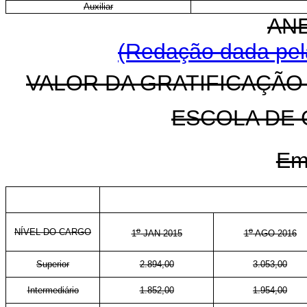
Auxiliar
ANE
(Redação dada pela
VALOR DA GRATIFICAÇÃO
ESCOLA DE
Em
o
o
NÍVEL DO CARGO
1
JAN 2015
1
AGO 2016
Superior
2.894,00
3.053,00
Intermediário
1.852,00
1.954,00