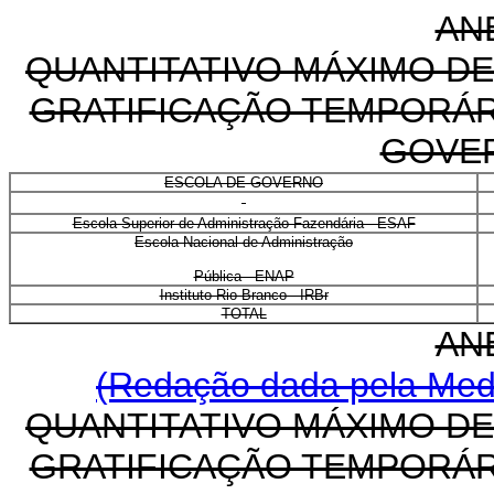
AN
QUANTITATIVO MÁXIMO DE
GRATIFICAÇÃO TEMPORÁRI
GOVE
ESCOLA DE GOVERNO
Escola Superior de Administração Fazendária - ESAF
Escola Nacional de Administração
Pública - ENAP
Instituto Rio Branco - IRBr
TOTAL
AN
(Redação dada pela Medi
QUANTITATIVO MÁXIMO DE
GRATIFICAÇÃO TEMPORÁRI