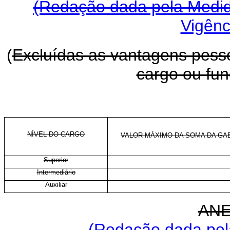
(Redação dada pela Medida
Vigênc
(
Excluídas as vantagens pessoa
cargo ou fu
NÍVEL DO CARGO
VALOR MÁXIMO DA SOMA DA GAE
Superior
Intermediário
Auxiliar
ANE
(Redação dada pela