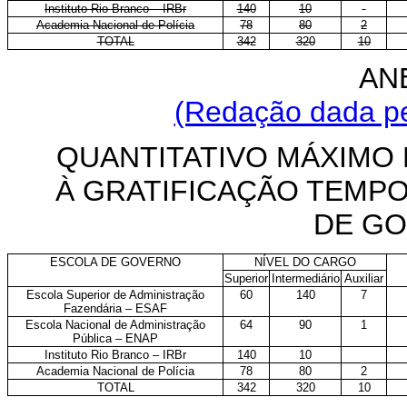
Instituto Rio Branco – IRBr
140
10
Academia Nacional de Polícia
78
80
2
TOTAL
342
320
10
AN
(Redação dada pe
QUANTITATIVO MÁXIMO 
À GRATIFICAÇÃO TEMPO
DE GO
ESCOLA DE GOVERNO
NÍVEL DO CARGO
Superior
Intermediário
Auxiliar
Escola Superior de Administração
60
140
7
Fazendária – ESAF
Escola Nacional de Administração
64
90
1
Pública – ENAP
Instituto Rio Branco – IRBr
140
10
Academia Nacional de Polícia
78
80
2
TOTAL
342
320
10