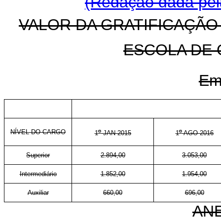
(Redação dada pela
VALOR DA GRATIFICAÇÃO
ESCOLA DE
Em
o
o
NÍVEL DO CARGO
1
JAN 2015
1
AGO 2016
Superior
2.894,00
3.053,00
Intermediário
1.852,00
1.954,00
Auxiliar
660,00
696,00
ANE