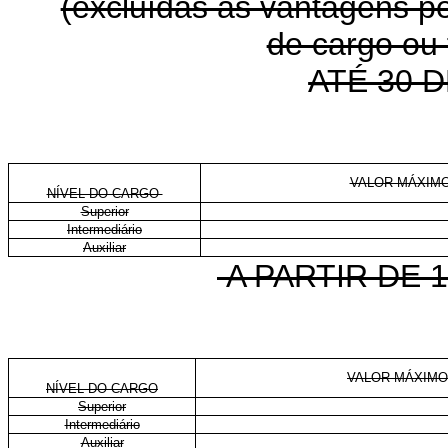
(excluídas as vantagens pe
de cargo ou
ATÉ 30 
VALOR MÁXIMO
NÍVEL DO CARGO
Superior
Intermediário
Auxiliar
A PARTIR DE 1
VALOR MÁXIMO
NÍVEL DO CARGO
Superior
Intermediário
Auxiliar