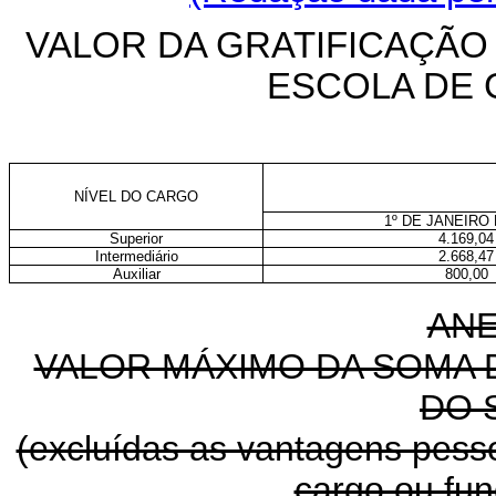
VALOR DA GRATIFICAÇÃO
ESCOLA DE
NÍVEL DO CARGO
1º DE JANEIRO 
Superior
4.169,04
Intermediário
2.668,47
Auxiliar
800,00
ANE
VALOR MÁXIMO DA SOMA
DO 
(excluídas as vantagens pessoa
cargo ou fu