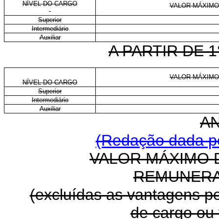
NÍVEL DO CARGO
VALOR MÁXIMO
Superior
Intermediário
Auxiliar
A PARTIR DE 1
VALOR MÁXIMO
NÍVEL DO CARGO
Superior
Intermediário
Auxiliar
AN
(Redação dada pe
VALOR MÁXIMO 
REMUNERA
(excluídas as vantagens pe
de cargo ou