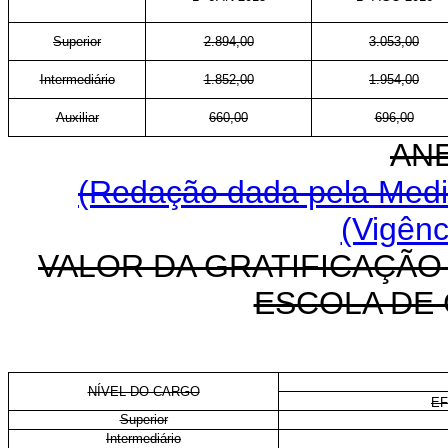
Superior
2.894,00
3.053,00
Intermediário
1.852,00
1.954,00
Auxiliar
660,00
696,00
ANE
(Redação dada pela Medid
(Vigênc
VALOR DA GRATIFICAÇÃO
ESCOLA DE
NÍVEL DO CARGO
EF
Superior
Intermediário