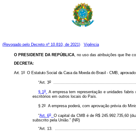
(Revogado pelo Decreto nº 10.810, de 2021)
Vigência
O PRESIDENTE DA REPÚBLICA
, no uso das atribuições que lhe co
DECRETA:
o
Art. 1
O Estatuto Social da Casa da Moeda do Brasil - CMB, aprovado 
o
“Art. 3
...................................................................
o
§ 1
A empresa tem representação e unidades fabris n
escritórios em outros locais do País.
o
§ 2
A empresa poderá, com aprovação prévia do Minist
o
“
Art. 6
O capital da CMB é de R$ 245.992.735,60 (duze
subscrito pela União.” (NR)
“Art. 13. ..................................................................