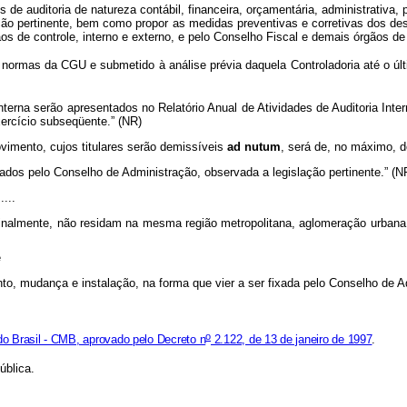
 de auditoria de natureza contábil, financeira, orçamentária, administrativa
ão pertinente, bem como propor as medidas preventivas e corretivas dos de
 de controle, interno e externo, e pelo Conselho Fiscal e demais órgãos de 
mas da CGU e submetido à análise prévia daquela Controladoria até o últim
nterna serão apresentados no Relatório Anual de Atividades de Auditoria I
xercício subseqüente.” (NR)
imento, cujos titulares serão demissíveis
ad nutum
, será de, no máximo, 
xados pelo Conselho de Administração, observada a legislação pertinente.” (
.....
ginalmente, não residam na mesma região metropolitana, aglomeração urbana o
e
ento, mudança e instalação, na forma que vier a ser fixada pelo Conselho de A
o
o Brasil - CMB, aprovado pelo Decreto n
2.122, de 13 de janeiro de 1997
.
ública.