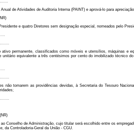
.......
 Anual de Atividades de Auditoria Interna (PAINT) e aprová-lo para apreciaçã
” (NR)
 Presidente e quatro Diretores sem designação especial, nomeados pelo Presi
.....
........
 ativo permanente, classificados como móveis e utensílios, máquinas e eq
te unitário equivalente a três centésimos por cento do imobilizado técnico d
.....
........
es não tomarem as providências devidas, à Secretaria do Tesouro Nacional
aridades;
........
.” (NR)
a ao Conselho de Administração, cujo titular será escolhido entre os empreg
e, da Controladoria-Geral da União - CGU.