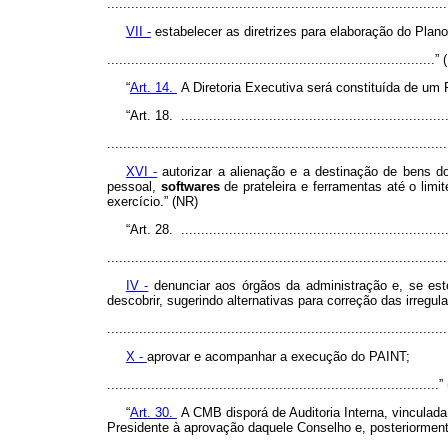
.....................................................................................
VII -
estabelecer as diretrizes para elaboração do Plano
..................................................................................
“
Art. 14.
A Diretoria Executiva será constituída de um
“Art. 18. ..................................................................
.....................................................................................
XVI -
autorizar a alienação e a destinação de bens do
pessoal,
softwares
de prateleira e ferramentas até o limi
exercício.” (NR)
“Art. 28. ..................................................................
.....................................................................................
IV -
denunciar aos órgãos da administração e, se est
descobrir, sugerindo alternativas para correção das irregul
.....................................................................................
X -
aprovar e acompanhar a execução do PAINT;
..................................................................................
“
Art. 30.
A CMB disporá de Auditoria Interna, vinculad
Presidente à aprovação daquele Conselho e, posteriorment