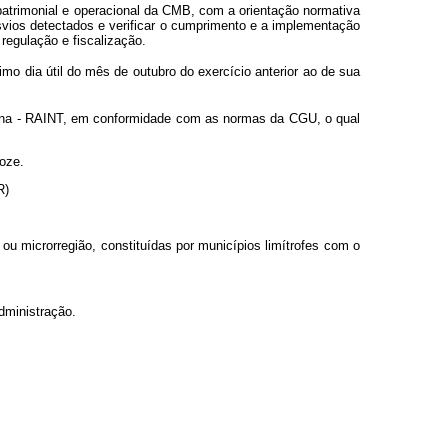
, patrimonial e operacional da CMB, com a orientação normativa
svios detectados e verificar o cumprimento e a implementação
regulação e fiscalização.
o dia útil do mês de outubro do exercício anterior ao de sua
nterna - RAINT, em conformidade com as normas da CGU, o qual
doze.
NR)
u microrregião, constituídas por municípios limítrofes com o
dministração.