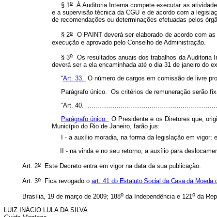
o
§ 1
À Auditoria Interna compete executar as atividades
e a supervisão técnica da CGU e de acordo com a legislaç
de recomendações ou determinações efetuadas pelos órgãos
o
§ 2
O PAINT deverá ser elaborado de acordo com as nor
execução e aprovado pelo Conselho de Administração.
o
§ 3
Os resultados anuais dos trabalhos da Auditoria I
deverá ser a ela encaminhada até o dia 31 de janeiro do e
“
Art. 33.
O número de cargos em comissão de livre prov
Parágrafo único. Os critérios de remuneração serão fi
“Art. 40. ..................................................................
Parágrafo único.
O Presidente e os Diretores que, ori
Município do Rio de Janeiro, farão jus:
I - a auxílio moradia, na forma da legislação em vigor; 
II - na vinda e no seu retorno, a auxílio para deslocam
o
Art. 2
Este Decreto entra em vigor na data da sua publicação.
o
Art. 3
Fica revogado o
art. 41
do Estatuto Social da Casa da Moeda d
o
o
Brasília, 19 de março de 2009; 188
da Independência e 121
da Rep
LUIZ INÁCIO LULA DA SILVA