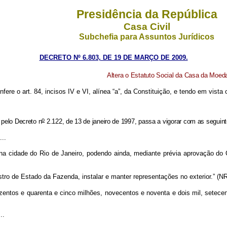
Presidência da República
Casa Civil
Subchefia para Assuntos Jurídicos
DECRETO Nº 6.803, DE 19 DE MARÇO DE 2009.
Altera o Estatuto Social da Casa da Moed
nfere o art. 84, incisos IV e VI, alínea “a”, da Constituição, e tendo em vista 
o
pelo Decreto n
2.122, de 13 de janeiro de 1997, passa a vigorar com as seguint
....
a cidade do Rio de Janeiro, podendo ainda, mediante prévia aprovação do 
ro de Estado da Fazenda, instalar e manter representações no exterior.” (N
ntos e quarenta e cinco milhões, novecentos e noventa e dois mil, setecent
...