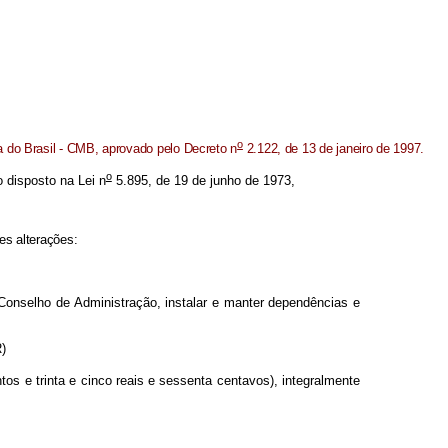
o
a do Brasil - CMB, aprovado pelo Decreto n
2.122, de 13 de janeiro de 1997.
o
o disposto na Lei n
5.895, de 19 de junho de 1973,
es alterações:
Conselho de Administração, instalar e manter dependências e
R)
os e trinta e cinco reais e sessenta centavos), integralmente