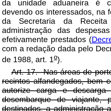
da unidade aduaneira é con
devendo os interessados, na 
da Secretaria da Receita 
administração das despesas
efetivamente prestados (
Decre
com a redação dada pelo Decr
o
de 1988, art. 1
).
Art. 17. Nas áreas de porto
recintos alfandegados, bem 
autorize carga e descarga
desembarque de viajante, p
destinados, a administração 