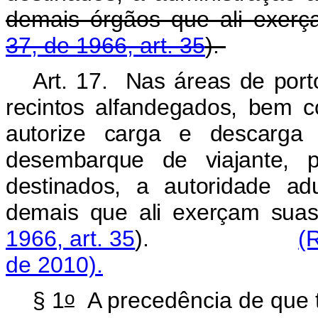
demais órgãos que ali exerça
37, de 1966, art. 35
).
Art. 17. Nas áreas de porto
recintos alfandegados, bem 
autorize carga e descarga
desembarque de viajante, p
destinados, a autoridade a
demais que ali exerçam suas 
1966, art. 35
).
(
de 2010).
o
§ 1
A precedência de que tr