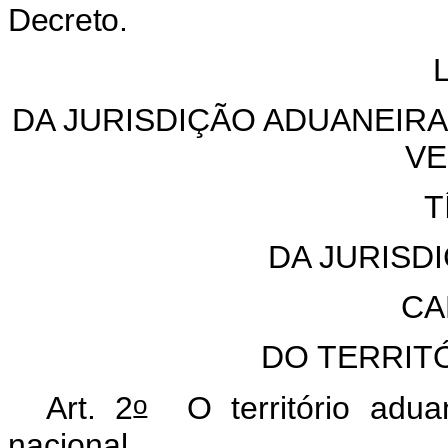
Decreto.
DA JURISDIÇÃO ADUANEIR
VE
T
DA JURISD
CA
DO TERRIT
o
Art. 2
O território aduan
nacional.