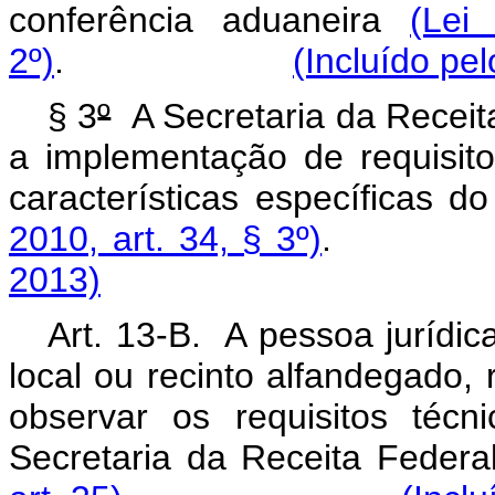
conferência aduaneira
(Lei
2º)
.
(Incluído pe
§ 3
º
A Secretaria da Receita
a implementação de requisito
características específicas d
2010, art. 34, § 3º)
2013)
Art. 13-B. A pessoa jurídic
local ou recinto alfandegado, r
observar os requisitos técn
Secretaria da Receita Federa