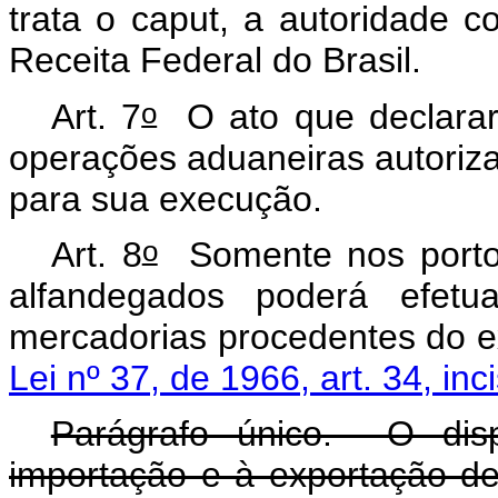
trata o caput, a autoridade c
Receita Federal do Brasil.
o
Art. 7
O ato que declarar
operações aduaneiras autoriza
para sua execução.
o
Art. 8
Somente nos portos,
alfandegados poderá efet
mercadorias procedentes do ex
Lei nº 37, de 1966, art. 34, incis
Parágrafo único. O dis
importação e à exportação de