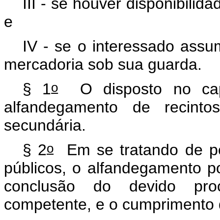
III - se houver disponibili
e
IV - se o interessado assum
mercadoria sob sua guarda.
o
§ 1
O disposto no capu
alfandegamento de recint
secundária.
o
§ 2
Em se tratando de pe
públicos, o alfandegamento p
conclusão do devido proce
competente, e o cumprimento 