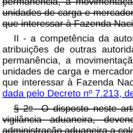
permanência, a movimentaçã
unidades de carga e mercadori
que interessar à Fazenda Nac
II - a competência da auto
atribuições de outras autorid
permanência, a movimentaçã
unidades de carga e mercadori
que interessar à F
dada pelo Decreto nº 7.213, d
o
§ 2
O disposto neste arti
vigilância aduaneira, dev
administração aduaneira a col