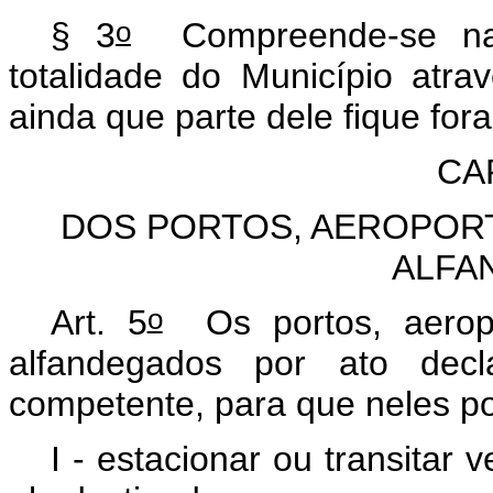
o
§ 3
Compreende-se na z
totalidade do Município atr
ainda que parte dele fique fo
CAP
DOS PORTOS, AEROPOR
ALFA
o
Art. 5
Os portos, aeropo
alfandegados por ato decla
competente, para que neles po
I - estacionar ou transitar 