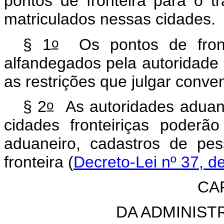
pontos de fronteira para o tr
matriculados nessas cidades.
o
§ 1
Os pontos de front
alfandegados pela autoridade 
as restrições que julgar conve
o
§ 2
As autoridades aduanei
cidades fronteiriças poderão 
aduaneiro, cadastros de pe
fronteira (
Decreto-Lei nº 37, de 
CA
DA ADMINIS