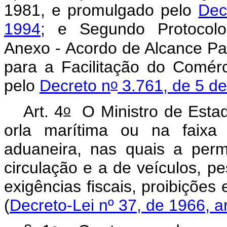
1981, e promulgado pelo
Dec
1994
; e Segundo Protocolo
Anexo - Acordo de Alcance Pa
para a Facilitação do Comérci
o
pelo
Decreto n
3.761, de 5 d
o
Art. 4
O Ministro de Esta
orla marítima ou na faixa 
aduaneira, nas quais a per
circulação e a de veículos, pe
exigências fiscais, proibições
(
Decreto-Lei nº 37, de 1966, ar