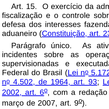
Art. 15. O exercício da ad
fiscalização e o controle sob
defesa dos interesses fazendá
aduaneiro (
Constituição, art. 
Parágrafo único. As ativi
incidentes sobre as opera
supervisionadas e executad
o
Federal do Brasil (
Lei n
5.172
o
n
4.502, de 1964, art. 93
;
L
o
2002, art. 6
, com a redação
o
março de 2007, art. 9