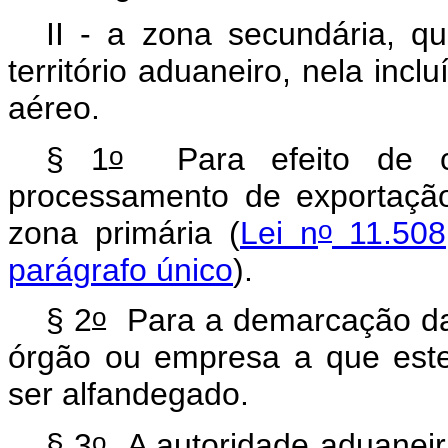
II - a zona secundária, q
território aduaneiro, nela incl
aéreo.
o
§ 1
Para efeito de co
processamento de exportação,
o
zona primária (
Lei n
11.508,
parágrafo único
).
o
§ 2
Para a demarcação da 
órgão ou empresa a que estej
ser alfandegado.
o
§ 3
A autoridade aduaneira