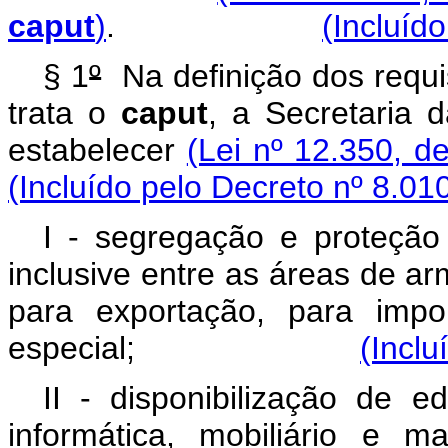
caput
)
.
(Incluíd
§ 1
º
Na definição dos requis
trata o
caput
, a Secretaria 
estabelecer
(Lei nº 12.350, de
(Incluído pelo Decreto nº 8.01
I - segregação e proteção 
inclusive entre as áreas de 
para exportação, para impo
especial;
(Inclu
II - disponibilização de ed
informática, mobiliário e m