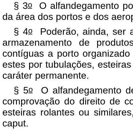
o
§ 3
O alfandegamento pode
da área dos portos e dos aero
o
§ 4
Poderão, ainda, ser a
armazenamento de produtos
contíguas a porto organizado 
estes por tubulações, esteiras
caráter permanente.
o
§ 5
O alfandegamento de
comprovação do direito de c
esteiras rolantes ou similar
caput.