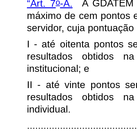
o
“Art. 7
-A.
A GDATEM s
máximo de cem pontos e 
servidor, cuja pontuação 
I -
até oitenta pontos
se
resultados obtidos 
institucional
; e
II - até vinte pontos s
resultados obtidos n
individual.
........................................