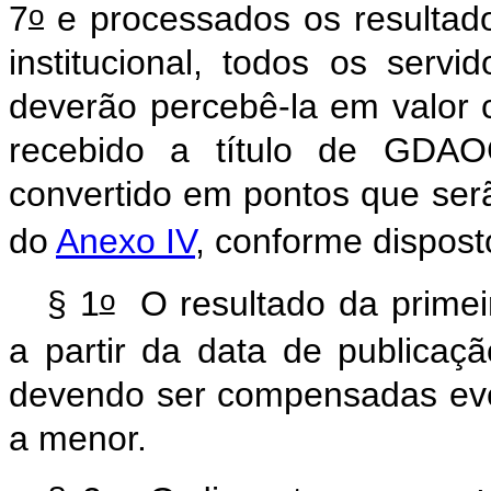
o
7
e processados os resultados
institucional, todos os ser
deverão percebê-la em valor 
recebido a título de GDA
convertido em pontos que serã
do
Anexo IV
, conforme disposto
o
§ 1
O resultado da primeir
a partir da data de publicaç
devendo ser compensadas eve
a menor.