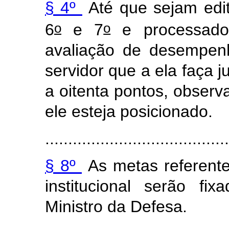
§ 4º
Até que sejam edit
o
o
6
e 7
e
processado
avaliação de desempen
servidor que a ela faça j
a oitenta pontos, obser
ele esteja posicionado.
........................................
§ 8º
As metas referent
institucional serão f
Ministro da Defesa.