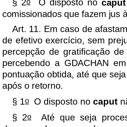
o
§ 2
O disposto no
caput
comissionados que fazem jus
Art. 11. Em caso de afasta
de efetivo exercício, sem pre
percepção de gratificação d
percebendo a GDACHAN em va
pontuação obtida, até que seja
após o retorno.
o
§ 1
O disposto no
caput
nã
o
§ 2
Até que seja proces