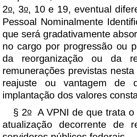
o
o
2
, 3
, 10 e 19, eventual dif
Pessoal Nominalmente Identifi
que será gradativamente absor
no cargo por progressão ou pr
da reorganização ou da re
remunerações previstas nesta
reajuste ou vantagem de 
implantação dos valores const
o
§ 2
A VPNI de que trata o 
atualização decorrente de 
servidores públicos federais.