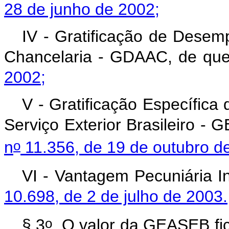
28 de junho de 2002;
IV -
Gratificação de Desemp
Chancelaria - GDAAC,
de que
2002;
V - Gratificação Específica
Serviço Exterior Brasileiro -
o
n
11.356, de 19 de outubro d
VI - Vantagem Pecuniária In
10.698, de 2 de julho de 2003.
o
§ 3
O valor da GEASEB fic