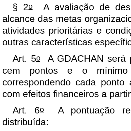
o
§ 2
A avaliação de desem
alcance das metas
organizaci
atividades prioritárias e cond
outras características específi
o
Art. 5
A GDACHAN será pa
cem pontos e o mínimo d
correspondendo cada ponto 
com efeitos financeiros a parti
o
Art. 6
A pontuação ref
distribuída: