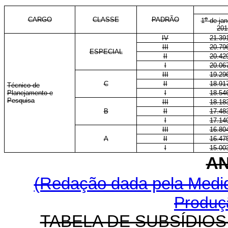
o
CARGO
CLASSE
PADRÃO
1
de jan
201
IV
21.39
III
20.79
ESPECIAL
II
20.42
I
20.06
III
19.29
C
II
18.91
Técnico de
Planejamento e
I
18.54
Pesquisa
III
18.18
B
II
17.48
I
17.14
III
16.80
A
II
16.47
I
15.00
AN
(Redação dada pela Medida
Produçã
TABELA DE SUBSÍDIO