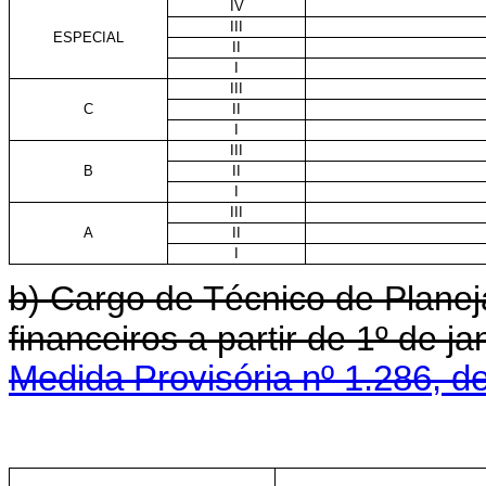
IV
III
ESPECIAL
II
I
III
C
II
I
III
B
II
I
III
A
II
I
b) Cargo de Técnico de Planej
financeiros a partir de 1º de
Medida Provisória nº 1.286, d