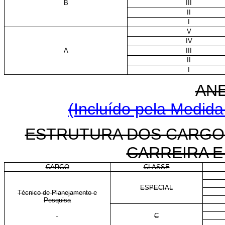
B
III
II
I
V
IV
A
III
II
I
AN
(Incluído pela Medida
ESTRUTURA DOS CARGO
CARREIRA E
CARGO
CLASSE
ESPECIAL
Técnico de Planejamento e
Pesquisa
C