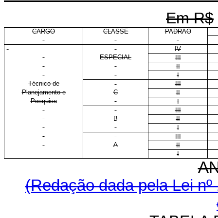
Em R$
CARGO
CLASSE
PADRÃO
IV
ESPECIAL
III
II
I
Técnico de
III
Planejamento e
C
II
Pesquisa
I
III
B
II
I
III
A
II
I
A
(Redação dada pela Lei nº 