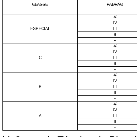
CLASSE
PADRÃO
V
IV
ESPECIAL
III
II
I
V
IV
C
III
II
I
V
IV
B
III
II
I
V
IV
A
III
II
I