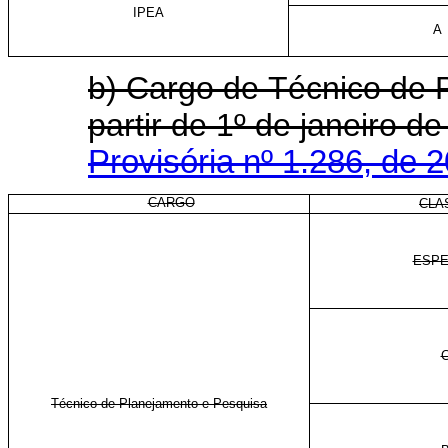
IPEA
A
b) Cargo de
Técnico de 
partir de 1º de janeiro
Provisória nº 1.286, de 
CARGO
CLA
ESPE
Técnico de Planejamento e Pesquisa