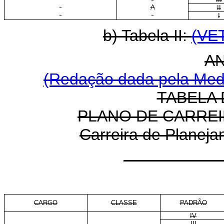
A
II
I
b) Tabela II:
(VE
A
(Redação dada pela Medi
TABELA 
PLANO DE CARREI
Carreira de Planej
CARGO
CLASSE
PADRÃO
IV
III