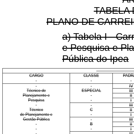
TABELA 
PLANO DE CARREI
a) Tabela I - Ca
e Pesquisa e Pl
Pública do Ipea
E
CARGO
CLASSE
PADR
IV
Técnico de
ESPECIAL
III
Planejamento e
II
Pesquisa
I
III
Técnico
C
II
de Planejamento e
I
Gestão Pública
III
B
II
I
III