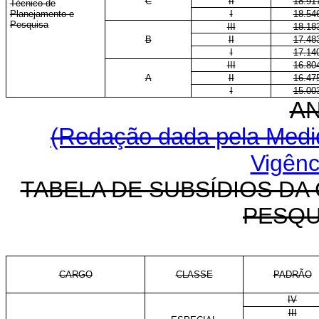
C
II
18.91
Técnico de
Planejamento e
I
18.54
Pesquisa
III
18.18
B
II
17.48
I
17.14
III
16.80
A
II
16.47
I
15.00
A
(Redação dada pela Medid
Vigênc
TABELA DE SUBSÍDIOS DA
PESQU
CARGO
CLASSE
PADRÃO
IV
III