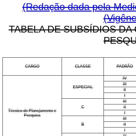
(Redação dada pela Medid
(Vigênc
TABELA DE SUBSÍDIOS DA
PESQU
CARGO
CLASSE
PADRÃO
IV
III
ESPECIAL
II
I
III
C
II
Técnico de Planejamento e
I
Pesquisa
III
B
II
I
III