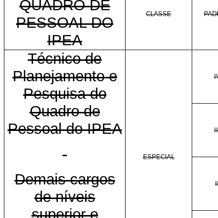
QUADRO DE
CLASSE
PAD
PESSOAL DO
IPEA
Técnico de
Planejamento e
I
Pesquisa do
Quadro de
Pessoal do IPEA
II
ESPECIAL
Demais cargos
I
de níveis
superior e