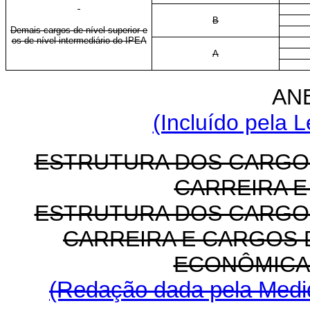
B
Demais cargos de nível superior e
os de nível intermediário do IPEA
A
AN
(Incluído pela L
ESTRUTURA DOS CARGO
CARREIRA E
ESTRUTURA DOS CARGO
CARREIRA E CARGOS 
ECONÔMICA 
(Redação dada pela Medid