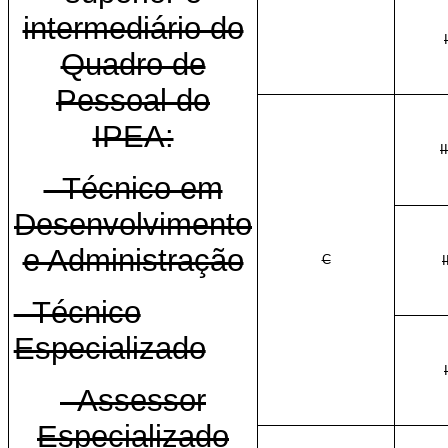
intermediário do
I
Quadro de
Pessoal do
IPEA:
II
- Técnico em
Desenvolvimento
e Administração
C
I
- Técnico
Especializado
I
- Assessor
Especializado