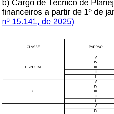
b) Cargo de Técnico de Plane
financeiros a partir de 1º de
nº 15.141, de 2025)
CLASSE
PADRÃO
V
IV
ESPECIAL
III
II
I
V
IV
C
III
II
I
V
IV