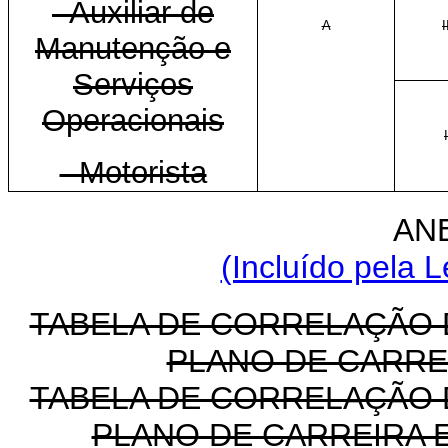
- Auxiliar de
A
I
Manutenção e
Serviços
Operacionais
I
- Motorista
AN
(Incluído pela L
TABELA DE CORRELAÇÃO
PLANO DE CARRE
TABELA DE CORRELAÇÃO
PLANO DE CARREIRA 