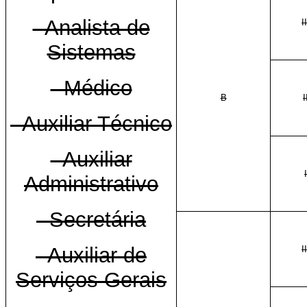
- Analista de
II
Sistemas
- Médico
B
I
- Auxiliar Técnico
- Auxiliar
I
Administrativo
- Secretária
- Auxiliar de
II
Serviços Gerais