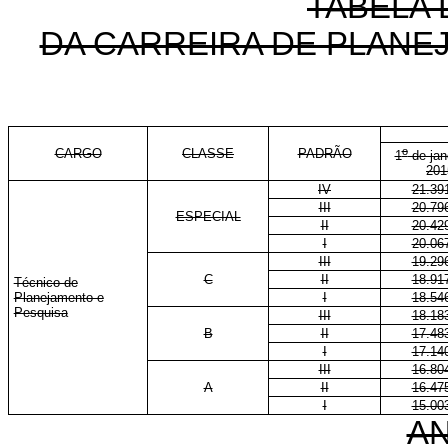
TABELA 
DA CARREIRA DE PLANE
o
CARGO
CLASSE
PADRÃO
1
de jan
201
IV
21.39
III
20.79
ESPECIAL
II
20.42
I
20.06
III
19.29
C
II
18.91
Técnico de
Planejamento e
I
18.54
Pesquisa
III
18.18
B
II
17.48
I
17.14
III
16.80
A
II
16.47
I
15.00
A