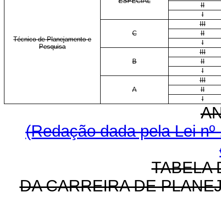
ESPECIAL
II
I
III
C
II
Técnico de Planejamento e
I
Pesquisa
III
B
II
I
III
A
II
I
A
(Redação dada pela Lei nº 
TABELA 
DA CARREIRA DE PLANE