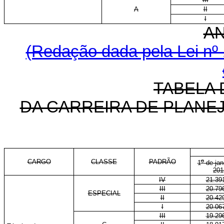
A
II
I
A
(Redação dada pela Lei nº 
TABELA 
DA CARREIRA DE PLANE
o
CARGO
CLASSE
PADRÃO
1
de jan
201
IV
21.39
III
20.79
ESPECIAL
II
20.42
I
20.06
III
19.29