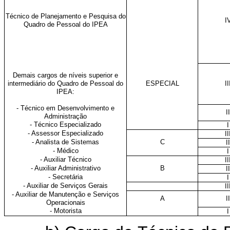
Técnico de Planejamento e Pesquisa do
I
Quadro de Pessoal do IPEA
Demais cargos de níveis superior e
intermediário do Quadro de Pessoal do
ESPECIAL
II
IPEA:
- Técnico em Desenvolvimento e
II
Administração
- Técnico Especializado
I
- Assessor Especializado
II
- Analista de Sistemas
C
II
- Médico
I
- Auxiliar Técnico
II
- Auxiliar Administrativo
B
II
- Secretária
I
- Auxiliar de Serviços Gerais
II
- Auxiliar de Manutenção e Serviços
A
II
Operacionais
- Motorista
I