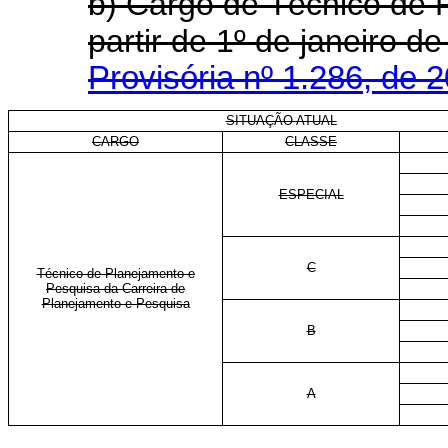
b)
Cargo de
Técnico de 
partir de 1º de janeiro d
Provisória nº 1.286, de 
SITUAÇÃO ATUAL
CARGO
CLASSE
ESPECIAL
C
Técnico de Planejamento e
Pesquisa da Carreira de
Planejamento e Pesquisa
B
A