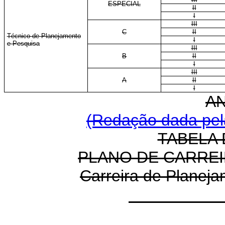
ESPECIAL
II
I
III
C
II
Técnico de Planejamento
I
e Pesquisa
III
B
II
I
III
A
II
I
A
(Redação dada pela
TABELA 
PLANO DE CARREI
Carreira de Planej