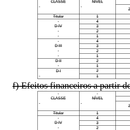
CLASSE
NÍVEL
Titular
1
4
D IV
3
2
1
4
D III
3
2
1
D II
2
1
2
D I
1
f) Efeitos financeiros a partir d
CLASSE
NÍVEL
Titular
1
4
D IV
3
2