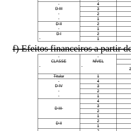
4
D III
3
2
1
D II
2
1
D I
2
1
f) Efeitos financeiros a partir d
CLASSE
NÍVEL
Titular
1
4
D IV
3
2
1
4
3
D III
2
1
2
D II
1
2