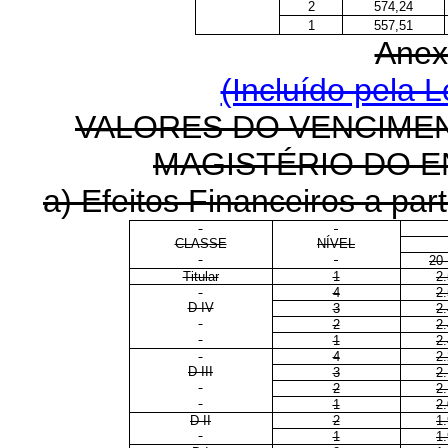
2
574,24
1
557,51
Anex
(Incluído pela L
VALORES DO VENCIMEN
MAGISTÉRIO DO E
a) Efeitos Financeiros a part
CLASSE
NÍVEL
20
Titular
1
2
4
2
D IV
3
2
2
2
1
2
4
2
D III
3
2
2
2
1
2
D II
2
1
1
1