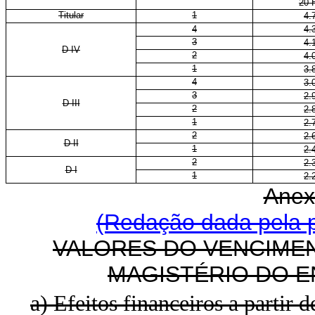
20
Titular
1
4.
4
4.
3
4.
D IV
2
4.
1
3.
4
3.
3
2.
D III
2
2.
1
2.
2
2.
D II
1
2.
2
2.
D I
1
2.
Anex
(Redação dada pela p
VALORES DO VENCIMEN
MAGISTÉRIO DO E
a) Efeitos financeiros a partir d