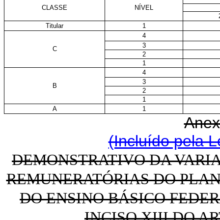
CLASSE
NÍVEL
Titular
1
4
3
C
2
1
4
3
B
2
1
A
1
Anex
(Incluído pela L
DEMONSTRATIVO DA VARI
REMUNERATÓRIAS DO PLAN
DO ENSINO BÁSICO FEDER
INCISO XIII DO A