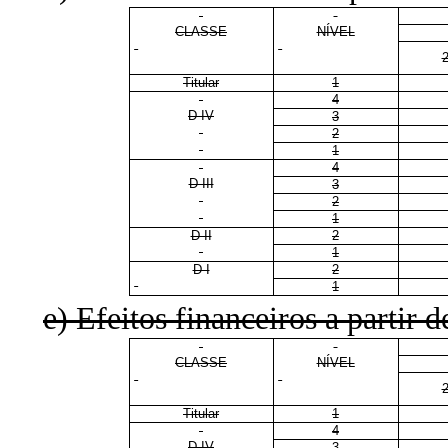
CLASSE
NÍVEL
Titular
1
4
D IV
3
2
1
4
D III
3
2
1
D II
2
1
D I
2
1
e) Efeitos financeiros a partir d
CLASSE
NÍVEL
Titular
1
4
D IV
3