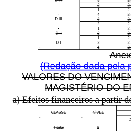
D IV
3
2
2
2
1
2
4
2
D III
3
2
2
2
1
2
D II
2
2
1
2
D I
2
2
1
2
Anex
(Redação dada pela p
VALORES DO VENCIMEN
MAGISTÉRIO DO E
a) Efeitos financeiros a partir d
CLASSE
NÍVEL
Titular
1