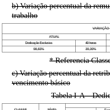
b) Variação percentual da rem
trabalho
VARIAÇÃO
ATUAL
Dedicação Exclusiva
40 horas
98,83%
39,39%
* Referencia Class
c) Variação percentual da retri
vencimento básico
Tabela I-A – Dedi
CLASSE
NÍVEL
Esp