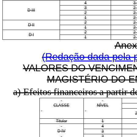
4
3
3
2
D III
2
2
1
2
2
2
D II
1
2
2
2
D I
1
2
Anex
(Redação dada pela p
VALORES DO VENCIMEN
MAGISTÉRIO DO E
a) Efeitos financeiros a partir d
CLASSE
NÍVEL
Titular
1
4
D IV
3
2