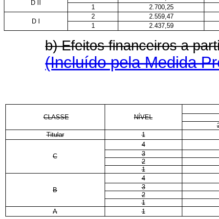
D II
1
2.700,25
2
2.559,47
D I
1
2.437,59
b) Efeitos financeiros a pa
(Incluído pela Medida Pr
CLASSE
NÍVEL
Titular
1
4
3
C
2
1
4
3
B
2
1
A
1