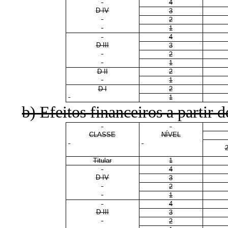
4
D IV
3
2
1
4
D III
3
2
1
D II
2
1
D I
2
1
b) Efeitos financeiros a partir 
CLASSE
NÍVEL
Titular
1
4
D IV
3
2
1
4
D III
3
2