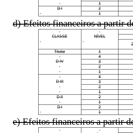
1
D I
2
1
d) Efeitos financeiros a partir d
CLASSE
NÍVEL
Titular
1
4
D IV
3
2
1
4
D III
3
2
1
D II
2
1
D I
2
1
e) Efeitos financeiros a partir d