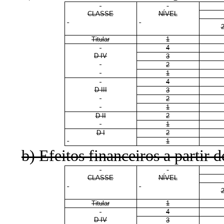
CLASSE
NÍVEL
Titular
1
4
D IV
3
2
1
4
D III
3
2
1
D II
2
1
D I
2
1
b) Efeitos financeiros a partir 
CLASSE
NÍVEL
Titular
1
4
D IV
3