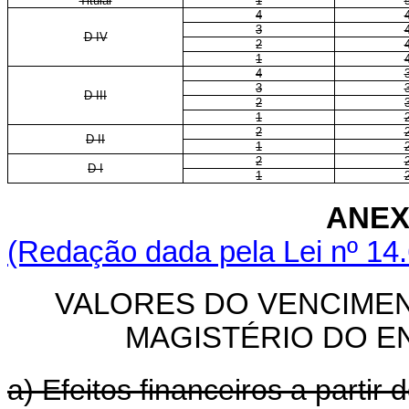
Titular
1
4
3
D IV
2
1
4
3
D III
2
1
2
D II
1
2
D I
1
ANEX
(Redação dada pela Lei nº 14
VALORES DO VENCIMEN
MAGISTÉRIO DO E
a) Efeitos financeiros a parti