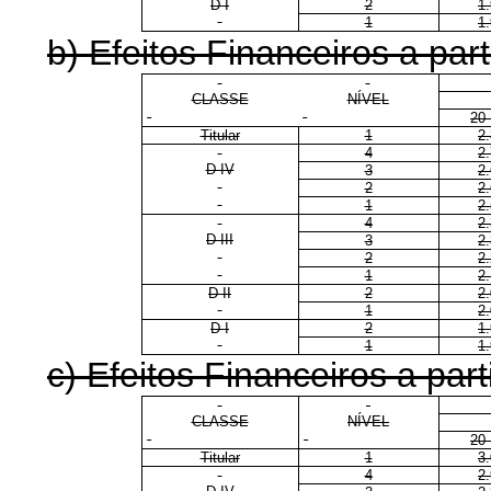
D I
2
1
1
1
b) Efeitos Financeiros a part
CLASSE
NÍVEL
20
Titular
1
2
4
2
D IV
3
2
2
2
1
2
4
2
D III
3
2
2
2
1
2
D II
2
2
1
2
D I
2
1
1
1
c) Efeitos Financeiros a part
CLASSE
NÍVEL
20
Titular
1
3
4
2