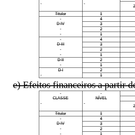
Titular
1
4
D IV
3
2
1
4
D III
3
2
1
D II
2
1
D I
2
1
e) Efeitos financeiros a partir d
CLASSE
NÍVEL
Titular
1
4
D IV
3
2
1