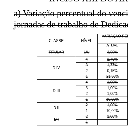
a) Variação percentual do venci
jornadas de trabalho de Dedica
VARIAÇÃO PE
CLASSE
NÍVEL
ATUAL
TITULAR
1/U
3,56%
4
1,76%
3
1,77%
D IV
2
0,15%
1
21,90%
4
1,00%
3
1,00%
D III
2
1,00%
1
10,00%
2
1,00%
D II
1
10,00%
2
1,00%
D I
1