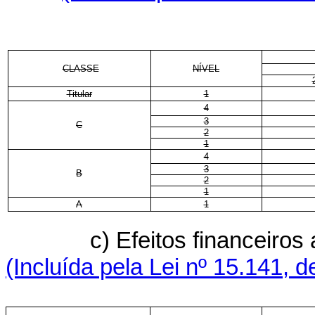
CLASSE
NÍVEL
Titular
1
4
3
C
2
1
4
3
B
2
1
A
1
c) Efeitos financeiros
(Incluída pela Lei nº 15.141, 