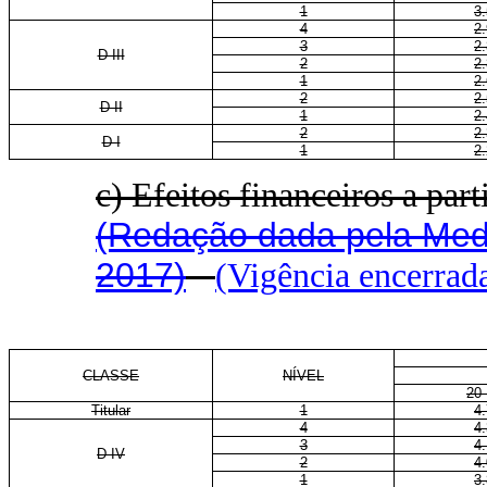
1
3
4
2
3
2
D III
2
2
1
2
2
2
D II
1
2
2
2
D I
1
2
c) Efeitos financeiros a part
(Redação dada pela Medi
2017)
(Vigência encerrad
CLASSE
NÍVEL
20
Titular
1
4
4
4
3
4
D IV
2
4
1
3