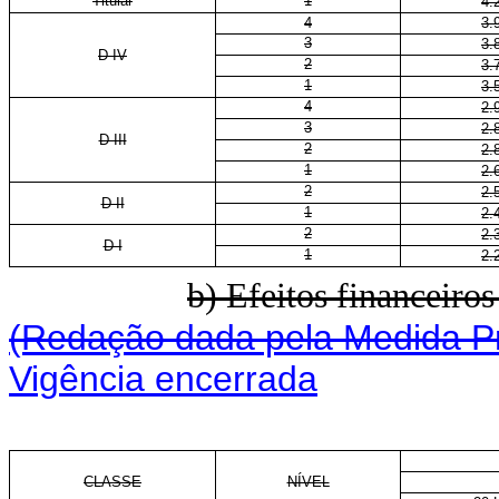
Titular
1
4.
4
3.
3
3.
D IV
2
3.
1
3.
4
2.
3
2.
D III
2
2.
1
2.
2
2.
D II
1
2.
2
2.
D I
1
2.
b) Efeitos financeiro
(Redação dada pela Medida Pr
Vigência encerrada
CLASSE
NÍVEL