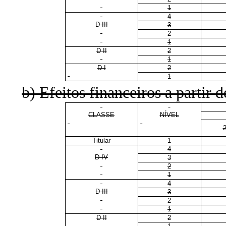
1
4
D III
3
2
1
D II
2
1
D I
2
1
b) Efeitos financeiros a partir d
CLASSE
NÍVEL
Titular
1
4
D IV
3
2
1
4
D III
3
2
1
D II
2