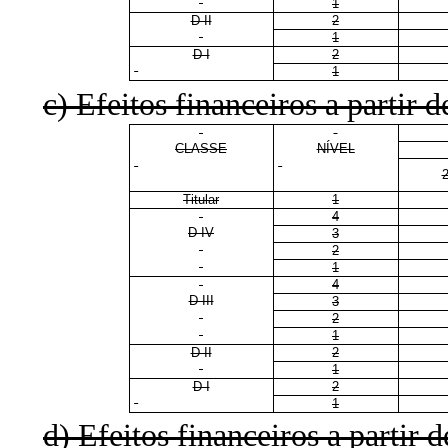
1
D II
2
1
D I
2
1
c) Efeitos financeiros a partir d
CLASSE
NÍVEL
Titular
1
4
D IV
3
2
1
4
D III
3
2
1
D II
2
1
D I
2
1
d) Efeitos financeiros a partir d