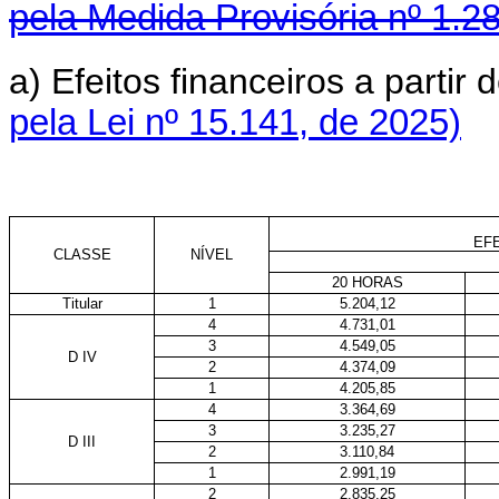
pela Medida Provisória nº 1.2
a) Efeitos financeiros a parti
pela Lei nº 15.141, de 2025)
EFE
CLASSE
NÍVEL
20 HORAS
Titular
1
5.204,12
4
4.731,01
3
4.549,05
D IV
2
4.374,09
1
4.205,85
4
3.364,69
3
3.235,27
D III
2
3.110,84
1
2.991,19
2
2.835,25