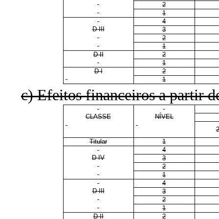
2
1
4
D III
3
2
1
D II
2
1
D I
2
1
c) Efeitos financeiros a partir d
CLASSE
NÍVEL
Titular
1
4
D IV
3
2
1
4
D III
3
2
1
D II
2