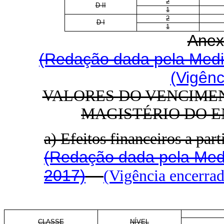
2
D II
1
2
D I
1
Anex
(Redação dada pela Medid
(Vigênc
VALORES DO VENCIMEN
MAGISTÉRIO DO E
a) Efeitos financeiros a part
(Redação dada pela Medi
2017)
(Vigência encerrad
CLASSE
NÍVEL