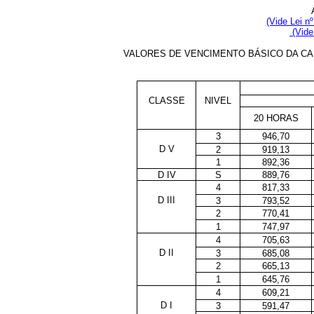
(Vide Lei n
(Vide
VALORES DE VENCIMENTO BÁSICO DA CA
CLASSE
NIVEL
20 HORAS
3
946,70
D V
2
919,13
1
892,36
D IV
S
889,76
4
817,33
D III
3
793,52
2
770,41
1
747,97
4
705,63
D II
3
685,08
2
665,13
1
645,76
4
609,21
D I
3
591,47