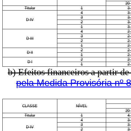
20
Titular
1
3
4
3
3
3
D IV
2
3
1
3
4
2
3
2
D III
2
2
1
2
2
2
D II
1
2
2
2
D I
1
2
b) Efeitos financeiros a partir de
pela Medida Provisória nº 
CLASSE
NÍVEL
20
Titular
1
4
4
3
3
3
D IV
2
3