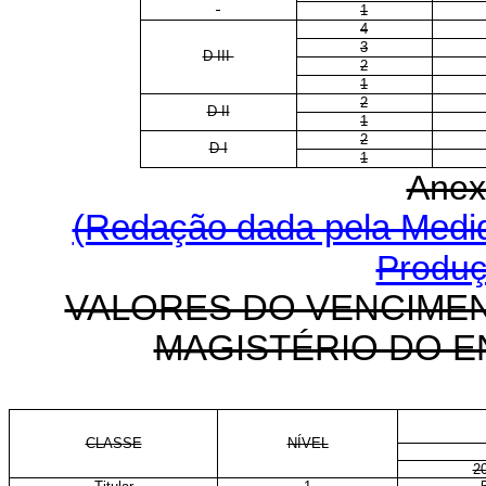
1
4
3
D III
2
1
2
D II
1
2
D I
1
Anex
(Redação dada pela Medida
Produç
VALORES DO VENCIMEN
MAGISTÉRIO DO E
CLASSE
NÍVEL
2