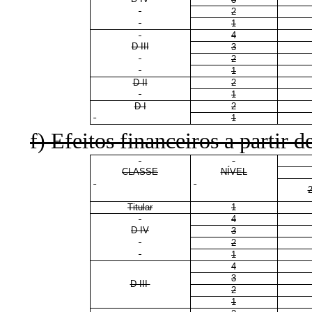
2
1
4
D III
3
2
1
D II
2
1
D I
2
1
f) Efeitos financeiros a partir d
CLASSE
NÍVEL
Titular
1
4
D IV
3
2
1
4
3
D III
2
1