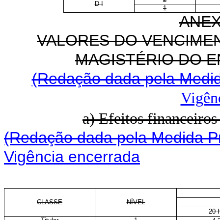
D I
1
ANEX
VALORES DO VENCIMEN
MAGISTÉRIO DO E
(Redação dada pela Medida
Vigên
a) Efeitos financeiro
(Redação dada pela Medida Pr
Vigência encerrada
CLASSE
NÍVEL
20