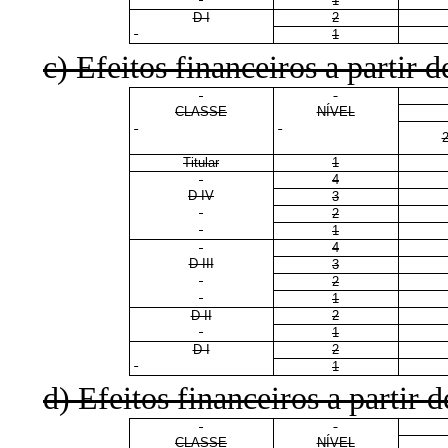
1
D I
2
1
c) Efeitos financeiros a partir d
CLASSE
NÍVEL
Titular
1
4
D IV
3
2
1
4
D III
3
2
1
D II
2
1
D I
2
1
d) Efeitos financeiros a partir d
CLASSE
NÍVEL