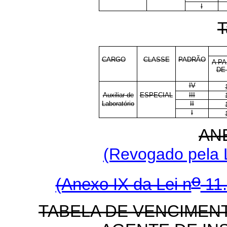
I
T
CARGO
CLASSE
PADRÃO
A PA
DE
IV
Auxiliar de
ESPECIAL
III
Laboratório
II
I
AN
(Revogado pela L
o
(Anexo IX da Lei n
11.
TABELA DE VENCIMEN