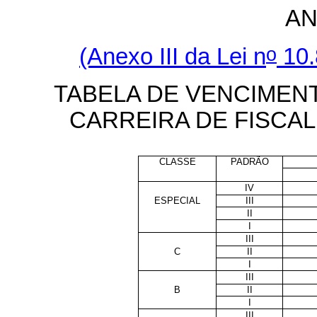
AN
o
(Anexo III da Lei n
10.
TABELA DE VENCIMEN
CARREIRA DE FISCA
CLASSE
PADRÃO
IV
ESPECIAL
III
II
I
III
C
II
I
III
B
II
I
III