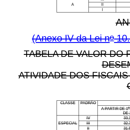
A
II
I
AN
o
(Anexo IV da Lei n
10.
TABELA DE VALOR DO 
DESE
ATIVIDADE DOS FISCAI
CLASSE
PADRÃO
o
A PARTIR DE 1
DE 
IV
33,
ESPECIAL
III
32,
II
31,