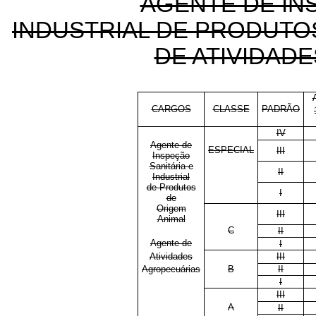
AGENTE DE IN
INDUSTRIAL DE PRODUTO
DE ATIVIDAD
CARGOS
CLASSE
PADRÃO
IV
Agente de
ESPECIAL
III
Inspeção
Sanitária e
II
Industrial
de Produtos
I
de
Origem
III
Animal
C
II
Agente de
I
Atividades
III
Agropecuárias
B
II
I
III
A
II