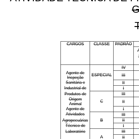
G
T
CARGOS
CLASSE
PADRÃO
IV
Agente de
ESPECIAL
III
Inspeção
Sanitária e
II
Industrial de
I
Produtos de
III
Origem
C
II
Animal
Agente de
I
Atividades
III
Agropecuárias
B
II
Técnico de
I
Laboratório
III
A
II