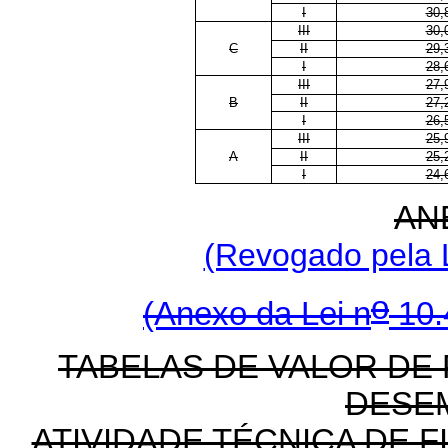
I
30,
III
30,
C
II
29,
I
28,
III
27,
B
II
27,
I
26,
III
25,
A
II
25,
I
24,
ANE
(Revogado pela L
o
(Anexo da Lei n
10.
TABELAS DE VALOR DE
DESE
ATIVIDADE TÉCNICA DE 