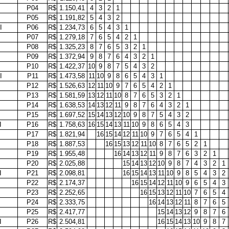
P04
R$
1.150,41
4
3
2
1
P05
R$
1.191,82
5
4
3
2
I
P06
R$
1.234,73
6
5
4
3
1
P07
R$
1.279,18
7
6
5
4
2
1
P08
R$
1.325,23
8
7
6
5
3
2
1
P09
R$
1.372,94
9
8
7
6
4
3
2
1
P10
R$
1.422,37
10
9
8
7
5
4
3
2
I
P11
R$
1.473,58
11
10
9
8
6
5
4
3
1
P12
R$
1.526,63
12
11
10
9
7
6
5
4
2
1
P13
R$
1.581,59
13
12
11
10
8
7
6
5
3
2
1
P14
R$
1.638,53
14
13
12
11
9
8
7
6
4
3
2
1
P15
R$
1.697,52
15
14
13
12
10
9
8
7
5
4
3
2
I
P16
R$
1.758,63
16
15
14
13
11
10
9
8
6
5
4
3
P17
R$
1.821,94
16
15
14
12
11
10
9
7
6
5
4
1
P18
R$
1.887,53
16
15
13
12
11
10
8
7
6
5
2
1
P19
R$
1.955,48
16
14
13
12
11
9
8
7
6
3
2
1
P20
R$
2.025,88
15
14
13
12
10
9
8
7
4
3
2
1
I
P21
R$
2.098,81
16
15
14
13
11
10
9
8
5
4
3
2
P22
R$
2.174,37
16
15
14
12
11
10
9
6
5
4
3
P23
R$
2.252,65
16
15
13
12
11
10
7
6
5
4
P24
R$
2.333,75
16
14
13
12
11
8
7
6
5
P25
R$
2.417,77
15
14
13
12
9
8
7
6
I
P26
R$
2.504,81
16
15
14
13
10
9
8
7