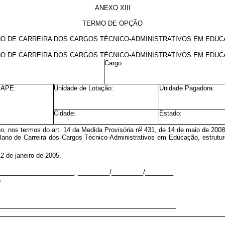
ANEXO XIII
TERMO DE OPÇÃO
O DE CARREIRA DOS CARGOS TÉCNICO-ADMINISTRATIVOS EM EDU
O DE CARREIRA DOS CARGOS TÉCNICO-ADMINISTRATIVOS EM EDU
Cargo:
SIAPE:
Unidade de Lotação:
Unidade Pagadora:
Cidade:
Estado:
o
o, nos termos do art. 14 da Medida Provisória n
431, de 14 de maio de 2008,
Plano de Carreira dos Cargos Técnico-Administrativos em Educação, estrutur
2 de janeiro de 2005.
_____________________, _________/_________/________
a
__________________________________________________