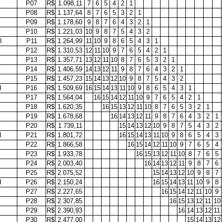
P07
R$
1.098,11
7
6
5
4
2
1
P08
R$
1.137,64
8
7
6
5
3
2
1
P09
R$
1.178,60
9
8
7
6
4
3
2
1
P10
R$
1.221,03
10
9
8
7
5
4
3
2
I
P11
R$
1.264,99
11
10
9
8
6
5
4
3
1
P12
R$
1.310,53
12
11
10
9
7
6
5
4
2
1
P13
R$
1.357,71
13
12
11
10
8
7
6
5
3
2
1
P14
R$
1.406,59
14
13
12
11
9
8
7
6
4
3
2
1
P15
R$
1.457,23
15
14
13
12
10
9
8
7
5
4
3
2
I
P16
R$
1.509,69
16
15
14
13
11
10
9
8
6
5
4
3
1
P17
R$
1.564,04
16
15
14
12
11
10
9
7
6
5
4
2
1
P18
R$
1.620,35
16
15
13
12
11
10
8
7
6
5
3
2
1
P19
R$
1.678,68
16
14
13
12
11
9
8
7
6
4
3
2
1
P20
R$
1.739,11
15
14
13
12
10
9
8
7
5
4
3
2
I
P21
R$
1.801,72
16
15
14
13
11
10
9
8
6
5
4
3
P22
R$
1.866,58
16
15
14
12
11
10
9
7
6
5
4
P23
R$
1.933,78
16
15
13
12
11
10
8
7
6
5
P24
R$
2.003,40
16
14
13
12
11
9
8
7
6
P25
R$
2.075,52
15
14
13
12
10
9
8
7
I
P26
R$
2.150,24
16
15
14
13
11
10
9
8
P27
R$
2.227,65
16
15
14
12
11
10
9
P28
R$
2.307,85
16
15
13
12
11
10
P29
R$
2.390,93
16
14
13
12
11
P30
R$
2.477,00
15
14
13
12