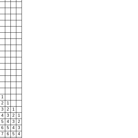
1
2
1
3
2
1
4
3
2
1
5
4
3
2
6
5
4
3
7
6
5
4