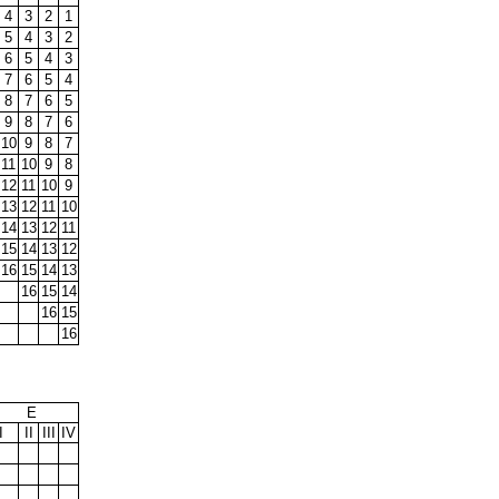
4
3
2
1
5
4
3
2
6
5
4
3
7
6
5
4
8
7
6
5
9
8
7
6
10
9
8
7
11
10
9
8
12
11
10
9
13
12
11
10
14
13
12
11
15
14
13
12
16
15
14
13
16
15
14
16
15
16
E
I
II
III
IV