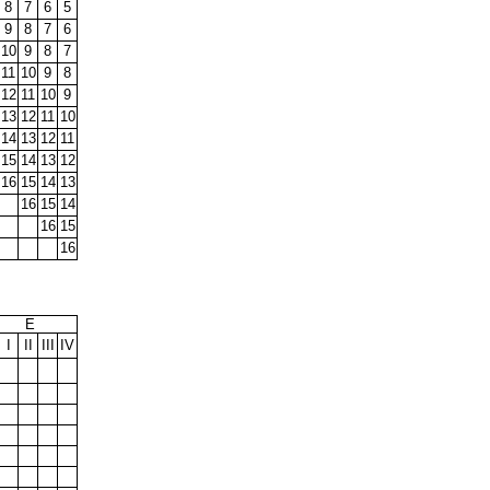
8
7
6
5
9
8
7
6
10
9
8
7
11
10
9
8
12
11
10
9
13
12
11
10
14
13
12
11
15
14
13
12
16
15
14
13
16
15
14
16
15
16
E
I
II
III
IV