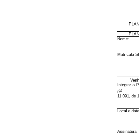
PLAN
PLAN
Nome:
Matrícula 
Venh
Integrar o 
o
n
11.091, de 1
__________
Local e dat
__________
Assinatura