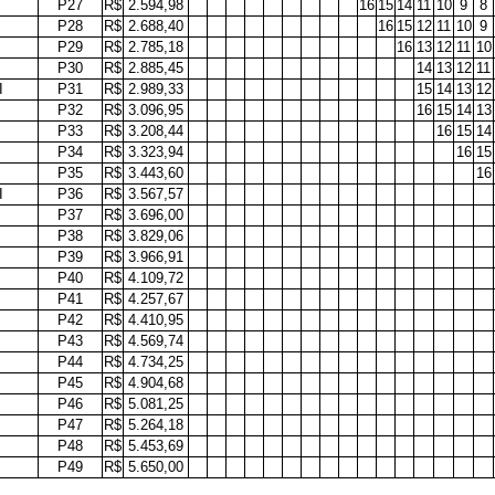
P27
R$
2.594,98
16
15
14
11
10
9
8
P28
R$
2.688,40
16
15
12
11
10
9
P29
R$
2.785,18
16
13
12
11
10
P30
R$
2.885,45
14
13
12
11
I
P31
R$
2.989,33
15
14
13
12
P32
R$
3.096,95
16
15
14
13
P33
R$
3.208,44
16
15
14
P34
R$
3.323,94
16
15
P35
R$
3.443,60
16
I
P36
R$
3.567,57
P37
R$
3.696,00
P38
R$
3.829,06
P39
R$
3.966,91
P40
R$
4.109,72
P41
R$
4.257,67
P42
R$
4.410,95
P43
R$
4.569,74
P44
R$
4.734,25
P45
R$
4.904,68
P46
R$
5.081,25
P47
R$
5.264,18
P48
R$
5.453,69
P49
R$
5.650,00