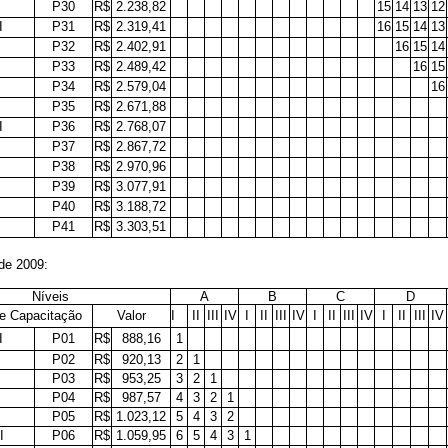
P30
R$
2.238,82
15
14
13
12
I
P31
R$
2.319,41
16
15
14
13
P32
R$
2.402,91
16
15
14
P33
R$
2.489,42
16
15
P34
R$
2.579,04
16
P35
R$
2.671,88
I
P36
R$
2.768,07
P37
R$
2.867,72
P38
R$
2.970,96
P39
R$
3.077,91
P40
R$
3.188,72
P41
R$
3.303,51
de 2009:
Níveis
A
B
C
D
e Capacitação
Valor
I
II
III
IV
I
II
III
IV
I
II
III
IV
I
II
III
IV
I
P01
R$
888,16
1
P02
R$
920,13
2
1
P03
R$
953,25
3
2
1
P04
R$
987,57
4
3
2
1
P05
R$
1.023,12
5
4
3
2
I
P06
R$
1.059,95
6
5
4
3
1