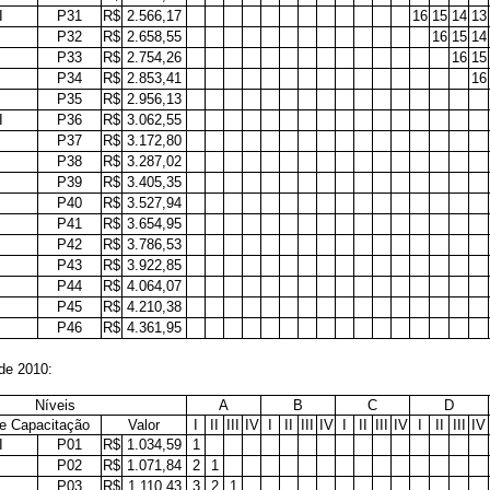
I
P31
R$
2.566,17
16
15
14
13
P32
R$
2.658,55
16
15
14
P33
R$
2.754,26
16
15
P34
R$
2.853,41
16
P35
R$
2.956,13
I
P36
R$
3.062,55
P37
R$
3.172,80
P38
R$
3.287,02
P39
R$
3.405,35
P40
R$
3.527,94
P41
R$
3.654,95
P42
R$
3.786,53
P43
R$
3.922,85
P44
R$
4.064,07
P45
R$
4.210,38
P46
R$
4.361,95
de 2010:
Níveis
A
B
C
D
e Capacitação
Valor
I
II
III
IV
I
II
III
IV
I
II
III
IV
I
II
III
IV
I
P01
R$
1.034,59
1
P02
R$
1.071,84
2
1
P03
R$
1.110,43
3
2
1