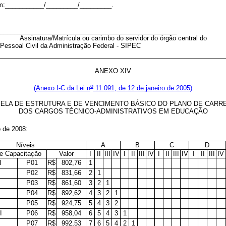
m:___________/_________/_________.
__________________________________________________
Assinatura/Matrícula ou carimbo do servidor do órgão central do
Pessoal Civil da Administração Federal - SIPEC
ANEXO XIV
o
(Anexo I-C da Lei n
11.091, de 12 de janeiro de 2005)
ELA DE ESTRUTURA E DE VENCIMENTO BÁSICO DO PLANO DE CARR
DOS CARGOS TÉCNICO-ADMINISTRATIVOS EM EDUCAÇÃO
 de 2008:
Níveis
A
B
C
D
e Capacitação
Valor
I
II
III
IV
I
II
III
IV
I
II
III
IV
I
II
III
IV
I
P01
R$
802,76
1
P02
R$
831,66
2
1
P03
R$
861,60
3
2
1
P04
R$
892,62
4
3
2
1
P05
R$
924,75
5
4
3
2
I
P06
R$
958,04
6
5
4
3
1
P07
R$
992,53
7
6
5
4
2
1