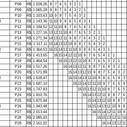
P08
R$
1.028,26
8
7
6
5
3
2
1
P09
R$
1.065,28
9
8
7
6
4
3
2
1
P10
R$
1.103,63
10
9
8
7
5
4
3
2
I
P11
R$
1.143,36
11
10
9
8
6
5
4
3
1
P12
R$
1.184,52
12
11
10
9
7
6
5
4
2
1
P13
R$
1.227,16
13
12
11
10
8
7
6
5
3
2
1
P14
R$
1.271,34
14
13
12
11
9
8
7
6
4
3
2
1
P15
R$
1.317,11
15
14
13
12
10
9
8
7
5
4
3
2
I
P16
R$
1.364,53
16
15
14
13
11
10
9
8
6
5
4
3
1
P17
R$
1.413,65
16
15
14
12
11
10
9
7
6
5
4
2
1
P18
R$
1.464,54
16
15
13
12
11
10
8
7
6
5
3
2
1
P19
R$
1.517,26
16
14
13
12
11
9
8
7
6
4
3
2
1
P20
R$
1.571,89
15
14
13
12
10
9
8
7
5
4
3
2
I
P21
R$
1.628,47
16
15
14
13
11
10
9
8
6
5
4
3
P22
R$
1.687,10
16
15
14
12
11
10
9
7
6
5
4
P23
R$
1.747,83
16
15
13
12
11
10
8
7
6
5
P24
R$
1.810,76
16
14
13
12
11
9
8
7
6
P25
R$
1.875,94
15
14
13
12
10
9
8
7
I
P26
R$
1.943,48
16
15
14
13
11
10
9
8
P27
R$
2.013,44
16
15
14
12
11
10
9
P28
R$
2.085,93
16
15
13
12
11
10
P29
R$
2.161,02
16
14
13
12
11