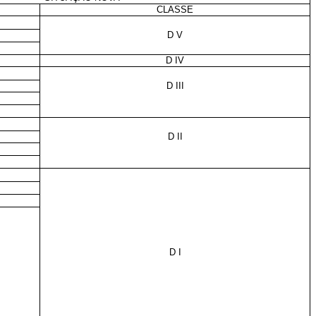
CLASSE
D V
D IV
D III
D II
D I