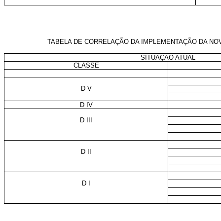
TABELA DE CORRELAÇÃO DA IMPLEMENTAÇÃO DA NOVA
SITUAÇÃO ATUAL
CLASSE
D V
D IV
D III
D II
D I