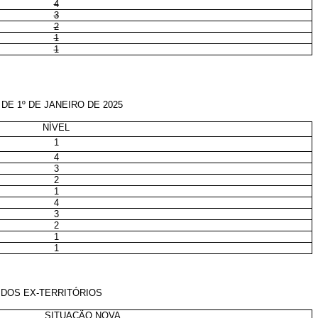
4
3
2
1
1
E 1º DE JANEIRO DE 2025
NÍVEL
1
4
3
2
1
4
3
2
1
1
 DOS EX-TERRITÓRIOS
SITUAÇÃO NOVA