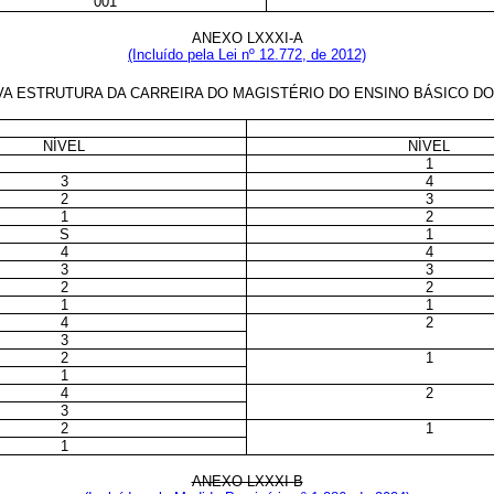
001
ANEXO LXXXI-A
(Incluído pela Lei nº 12.772, de 2012)
 ESTRUTURA DA CARREIRA DO MAGISTÉRIO DO ENSINO BÁSICO DOS
NÍVEL
NÍVEL
1
3
4
2
3
1
2
S
1
4
4
3
3
2
2
1
1
4
2
3
2
1
1
4
2
3
2
1
1
ANEXO LXXXI-B