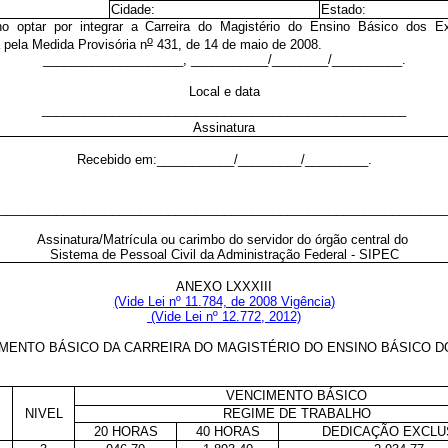
Cidade:
Estado:
o optar por integrar a Carreira do Magistério do Ensino Básico dos Ex-t
o
 pela Medida Provisória n
431, de 14 de maio de 2008.
____________________, ___________/________/__________.
Local e data
____________________________________________________
Assinatura
Recebido em:___________/_________/_________.
________________________________________________________________
Assinatura/Matrícula ou carimbo do servidor do órgão central do
Sistema de Pessoal Civil da Administração Federal - SIPEC
ANEXO LXXXIII
(Vide Lei nº 11.784, de 2008 Vigência)
(Vide Lei nº 12.772, 2012)
MENTO BÁSICO DA CARREIRA DO MAGISTÉRIO DO ENSINO BÁSICO D
VENCIMENTO BÁSICO
NIVEL
REGIME DE TRABALHO
20 HORAS
40 HORAS
DEDICAÇÃO EXCLU