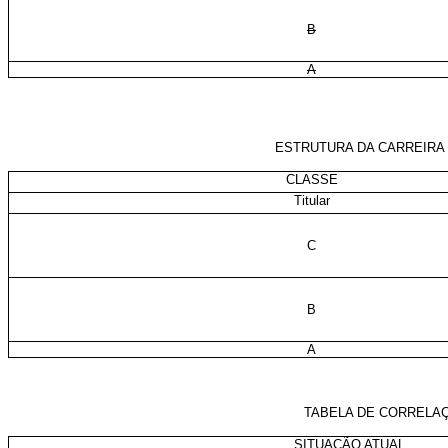
B
A
ESTRUTURA DA CARREIRA 
CLASSE
Titular
C
B
A
TABELA DE CORRELAÇ
SITUAÇÃO ATUAL