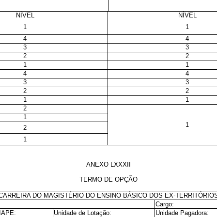
NÍVEL
NÍVEL
1
1
4
4
3
3
2
2
1
1
4
4
3
3
2
2
1
1
2
1
1
2
1
ANEXO LXXXII
TERMO DE OPÇÃO
CARREIRA DO MAGISTÉRIO DO
ENSINO BÁSICO DOS EX-TERRITÓRIO
Cargo:
SIAPE:
Unidade de Lotação:
Unidade Pagadora: