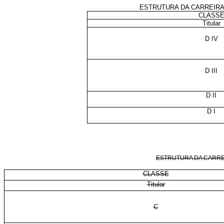
ESTRUTURA DA CARREIRA 
CLASS
Titular
D IV
D III
D II
D I
ESTRUTURA DA CARREI
CLASSE
Titular
C