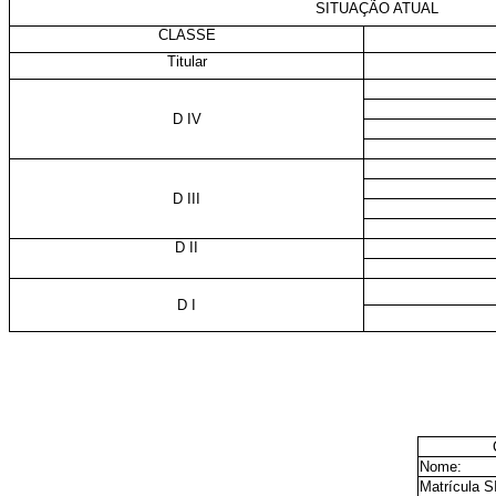
SITUAÇÃO ATUAL
CLASSE
Titular
D IV
D III
D II
D I
Nome:
Matrícula 