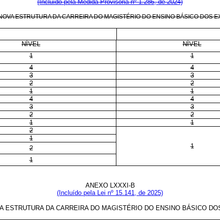
(Incluído pela Medida Provisória nº 1.286, de 2024)
VA ESTRUTURA DA CARREIRA DO MAGISTÉRIO DO ENSINO BÁSICO DOS EX-T
NÍVEL
NÍVEL
1
1
4
4
3
3
2
2
1
1
4
4
3
3
2
2
1
1
2
1
1
2
1
ANEXO LXXXI-B
(Incluído pela Lei nº 15.141, de 2025)
ESTRUTURA DA CARREIRA DO MAGISTÉRIO DO ENSINO BÁSICO DOS E