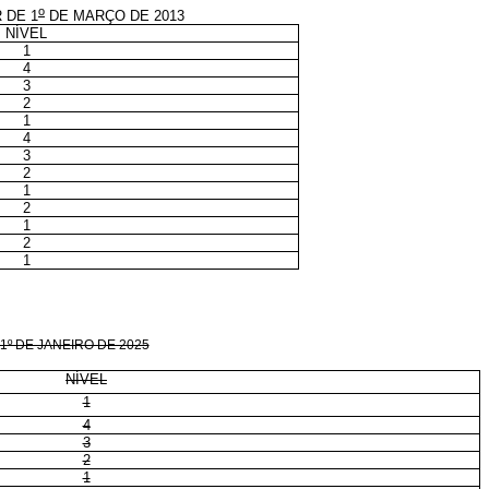
o
 DE 1
DE MARÇO DE 2013
NÍVEL
1
4
3
2
1
4
3
2
1
2
1
2
1
º DE JANEIRO DE 2025
NÍVEL
1
4
3
2
1