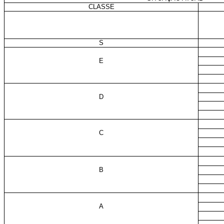
CLASSE
S
E
D
C
B
A