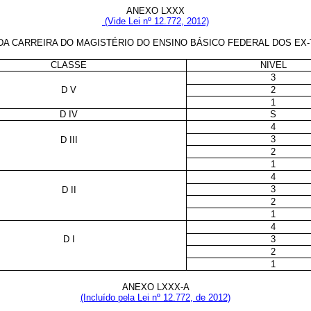
ANEXO LXXX
(Vide Lei nº 12.772, 2012)
A CARREIRA DO MAGISTÉRIO DO ENSINO BÁSICO FEDERAL DOS EX
CLASSE
NIVEL
3
D V
2
1
D IV
S
4
3
D III
2
1
4
3
D II
2
1
4
D I
3
2
1
ANEXO LXXX-A
(Incluído pela Lei nº 12.772, de 2012)