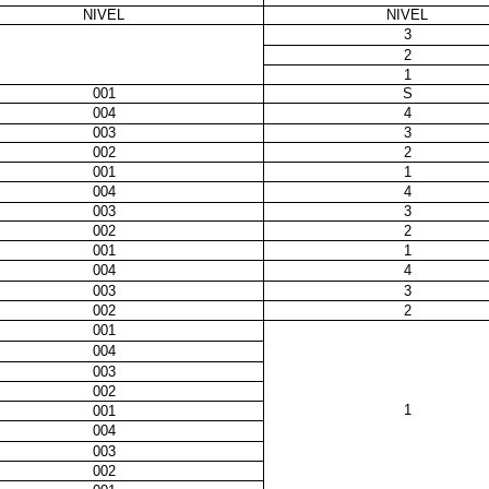
NIVEL
NIVEL
3
2
1
001
S
004
4
003
3
002
2
001
1
004
4
003
3
002
2
001
1
004
4
003
3
002
2
001
004
003
002
1
001
004
003
002