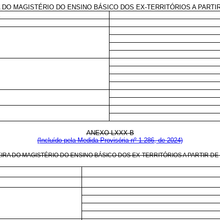
DO MAGISTÉRIO DO ENSINO BÁSICO DOS EX-TERRITÓRIOS A PARTIR
E
ANEXO LXXX-B
(Incluído pela Medida Provisória nº 1.286, de 2024)
RA DO MAGISTÉRIO DO ENSINO BÁSICO DOS EX-TERRITÓRIOS A PARTIR DE 1