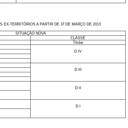
o
 EX-TERRITÓRIOS A PARTIR DE 1
DE MARÇO DE 2013
SITUAÇÃO NOVA
CLASSE
Titular
D IV
D III
D II
D I