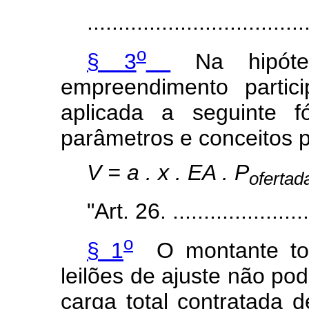
...................................
o
§ 3
Na hipóte
empreendimento partic
aplicada a seguinte f
parâmetros e conceitos pr
V = a . x . EA . P
oferta
"Art. 26. .......................
o
§ 1
O montante tot
leilões de ajuste não po
carga total contratada d