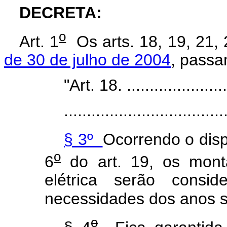
DECRETA:
o
Art. 1
Os arts. 18, 19, 21, 
de 30 de julho de 2004
, passa
"Art. 18. .......................
...................................
§ 3º
Ocorrendo o disp
o
6
do art. 19, os mont
elétrica serão consi
necessidades dos anos 
o