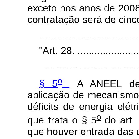
exceto nos anos de 2008
contratação será de cinc
..................................
"Art. 28. .......................
...................................
o
§ 5
A ANEEL deve
aplicação de mecanism
déficits de energia elét
o
que trata o § 5
do art.
que houver entrada das 