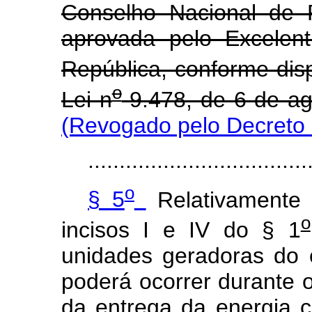
Conselho Nacional de 
aprovada pelo Excelen
República, conforme disp
o
Lei n
9.478, de 6 de ag
(Revogado pelo Decreto 
...................................
o
§ 5
Relativamente 
o
incisos I e IV do § 1
unidades geradoras do 
poderá ocorrer durante 
da entrega da energia c