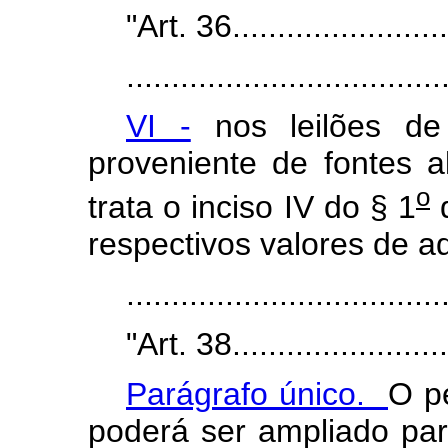
"Art. 36.........................
...................................
VI -
nos leilões de 
proveniente de fontes a
o
trata o inciso IV do § 1
d
respectivos valores de aq
..................................
"Art. 38.........................
Parágrafo único.
O p
poderá ser ampliado par