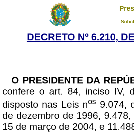
Pres
Subch
DECRETO Nº 6.210, D
O PRESIDENTE DA REPÚ
confere o art. 84, inciso IV,
o
s
disposto nas Leis n
9.074, d
de dezembro de 1996, 9.478, 
15 de março de 2004, e 11.488