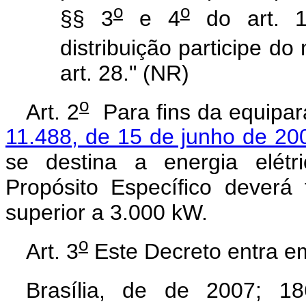
o
o
§§ 3
e 4
do art. 1
distribuição participe d
art. 28." (NR)
o
Art. 2
Para fins da equipar
11.488, de 15 de junho de 20
se destina a energia elétr
Propósito Específico deverá
superior a 3.000 kW.
o
Art. 3
Este Decreto entra em
Brasília, de de 2007; 18