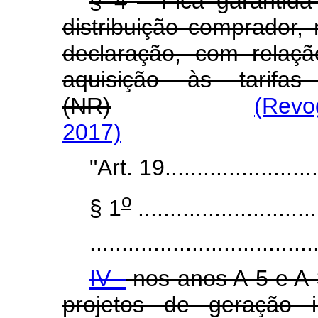
§ 4
Fica garantida 
distribuição comprador,
declaração, com relaç
aquisição às tarifas
(NR)
(Revo
2017)
"Art. 19.........................
o
§ 1
............................
...................................
IV -
nos anos A-5 e A-
projetos de geração 