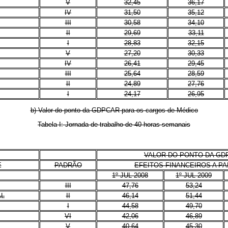
V
32,45
36,17
IV
31,50
35,12
III
30,58
34,10
II
29,69
33,11
I
28,83
32,15
V
27,20
30,33
IV
26,41
29,45
III
25,64
28,59
II
24,89
27,76
I
24,17
26,95
b) Valor do ponto da GDPCAR para os cargos de Médico
Tabela I: Jornada de trabalho de 40 horas semanais
VALOR DO PONTO DA GD
E
PADRÃO
EFEITOS FINANCEIROS A PA
1º JUL 2008
1º JUL 2009
III
47,76
53,24
AL
II
46,14
51,44
I
44,58
49,70
VI
42,06
46,89
V
40,64
45,30