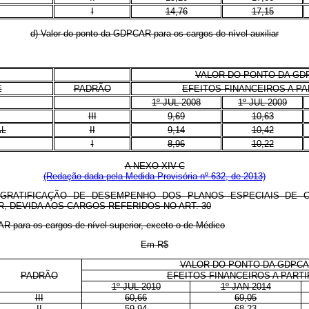
I
14,76
17,15
d) Valor do ponto da GDPCAR para os cargos de nível auxiliar
VALOR DO PONTO DA GD
E
PADRÃO
EFEITOS FINANCEIROS A PA
1º JUL 2008
1º JUL 2009
III
9,69
10,63
AL
II
9,14
10,42
I
8,96
10,22
A
NEXO XIV-C
(Redação dada pela Medida Provisória nº 632, de 2013)
GRATIFICAÇÃO DE DESEMPENHO DOS PLANOS ESPECIAIS DE 
, DEVIDA AOS CARGOS REFERIDOS NO ART. 30
R para os cargos de nível superior, exceto o de Médico
Em R$
VALOR DO PONTO DA GDPC
PADRÃO
EFEITOS FINANCEIROS A PARTI
1º JUL 2010
1º JAN 2014
III
60,66
69,05
II
59,94
68,23