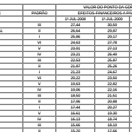
VALOR DO PONTO DA GD
E
PADRÃO
EFEITOS FINANCEIROS A PA
1º JUL 2008
1º JUL 2009
III
27,44
30,59
AL
II
26,64
29,87
I
25,86
29,17
VI
24,63
27,78
V
23,91
27,13
IV
23,21
26,49
III
22,53
25,87
II
21,87
25,26
I
21,23
24,67
VI
20,22
23,50
V
19,63
22,82
IV
19,06
22,16
III
18,50
21,51
II
17,96
20,88
I
17,44
20,27
V
16,61
19,30
IV
16,13
18,74
III
15,66
18,19
II
15,20
17,66