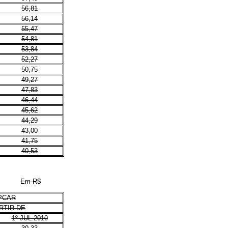
56,81
56,14
55,47
54,81
53,84
52,27
50,75
49,27
47,83
46,44
45,62
44,29
43,00
41,75
40,53
Em R$
PCAR
RTIR DE
1º JUL 2010