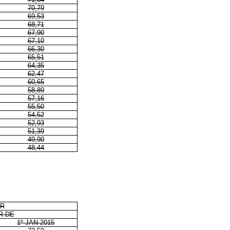
70,79
69,53
68,71
67,90
67,10
66,30
65,51
64,35
62,47
60,65
58,89
57,16
55,50
54,52
52,93
51,39
49,90
48,44
AR
R DE
1º JAN 2015