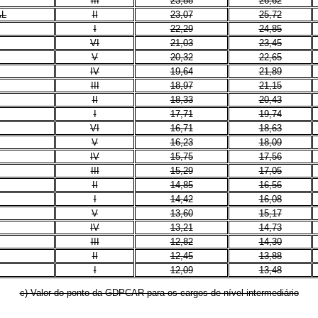
III
23,88
26,62
AL
II
23,07
25,72
I
22,29
24,85
VI
21,03
23,45
V
20,32
22,65
IV
19,64
21,89
III
18,97
21,15
II
18,33
20,43
I
17,71
19,74
VI
16,71
18,63
V
16,23
18,09
IV
15,75
17,56
III
15,29
17,05
II
14,85
16,56
I
14,42
16,08
V
13,60
15,17
IV
13,21
14,73
III
12,82
14,30
II
12,45
13,88
I
12,09
13,48
c) Valor do ponto da GDPCAR para os cargos de nível intermediário