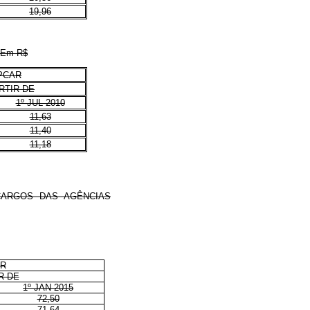
19,96
Em R$
PCAR
RTIR DE
1º JUL 2010
11,63
11,40
11,18
CARGOS DAS AGÊNCIAS
AR
R DE
1º JAN 2015
72,50
71,64