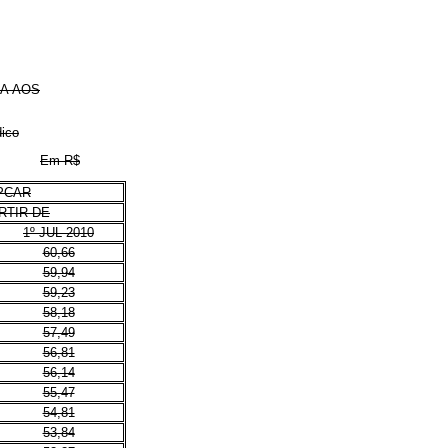
A AOS
dico
Em R$
PCAR
RTIR DE
1º JUL 2010
60,66
59,94
59,23
58,18
57,49
56,81
56,14
55,47
54,81
53,84