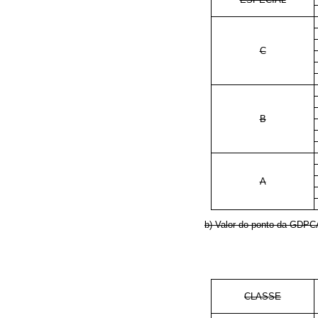
C
B
A
b) Valor do ponto da GDPC
CLASSE