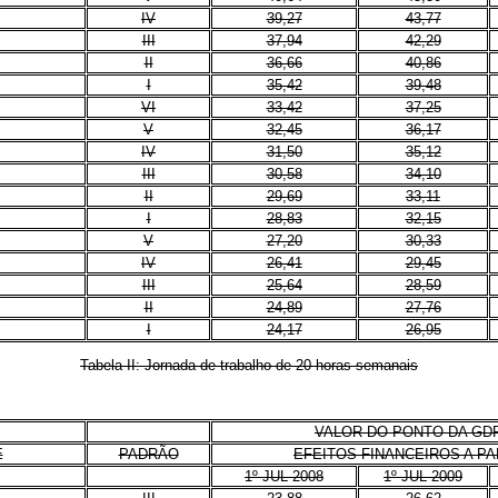
IV
39,27
43,77
III
37,94
42,29
II
36,66
40,86
I
35,42
39,48
VI
33,42
37,25
V
32,45
36,17
IV
31,50
35,12
III
30,58
34,10
II
29,69
33,11
I
28,83
32,15
V
27,20
30,33
IV
26,41
29,45
III
25,64
28,59
II
24,89
27,76
I
24,17
26,95
Tabela II: Jornada de trabalho de 20 horas semanais
VALOR DO PONTO DA GD
E
PADRÃO
EFEITOS FINANCEIROS A PA
1º JUL 2008
1º JUL 2009