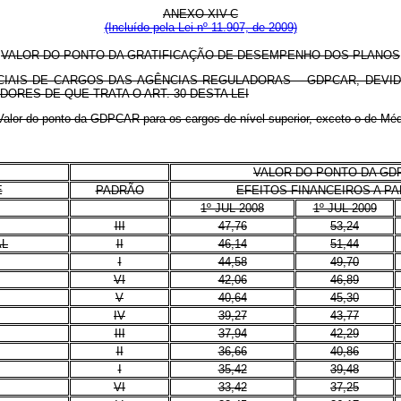
ANEXO
XIV-C
(Incluído pela Lei nº 11.907, de 2009)
VALOR DO PONTO DA GRATIFICAÇÃO DE DESEMPENHO DOS PLANOS
CIAIS DE CARGOS DAS AGÊNCIAS REGULADORAS – GDPCAR, DEVID
DORES DE QUE TRATA O ART. 30 DESTA LEI
Valor do ponto da GDPCAR para os cargos de nível superior, exceto o de Mé
VALOR DO PONTO DA GD
E
PADRÃO
EFEITOS FINANCEIROS A PA
1º JUL 2008
1º JUL 2009
III
47,76
53,24
AL
II
46,14
51,44
I
44,58
49,70
VI
42,06
46,89
V
40,64
45,30
IV
39,27
43,77
III
37,94
42,29
II
36,66
40,86
I
35,42
39,48
VI
33,42
37,25