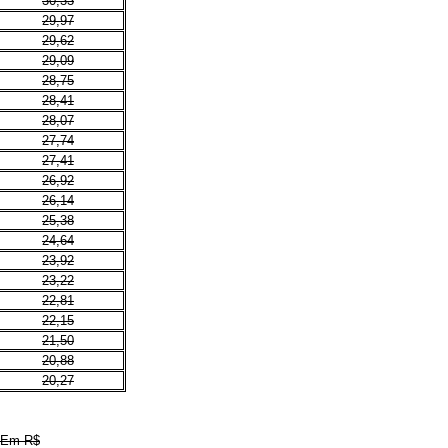
30,33
29,97
29,62
29,09
28,75
28,41
28,07
27,74
27,41
26,92
26,14
25,38
24,64
23,92
23,22
22,81
22,15
21,50
20,88
20,27
Em R$