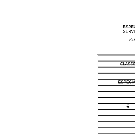
ESPE
SERVI
a) 
CLASS
ESPECI
C