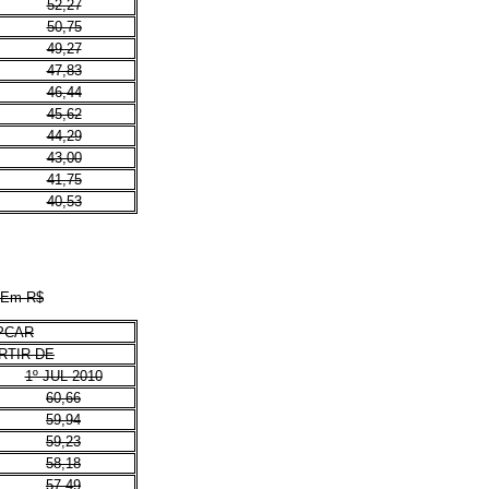
52,27
50,75
49,27
47,83
46,44
45,62
44,29
43,00
41,75
40,53
Em R$
PCAR
RTIR DE
1º JUL 2010
60,66
59,94
59,23
58,18
57,49