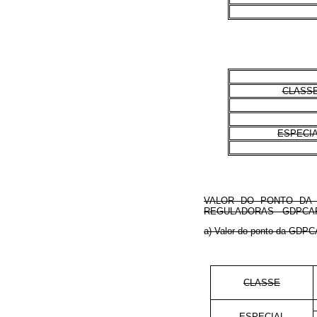
CLASS
ESPECI
VALOR DO PONTO DA 
REGULADORAS - GDPCAR
a) Valor do ponto da GDPCA
CLASSE
ESPECIAL