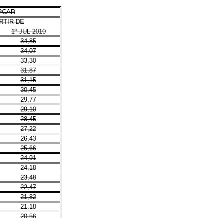
PCAR
RTIR DE
1º JUL 2010
34,85
34,07
33,30
31,87
31,15
30,45
29,77
29,10
28,45
27,22
26,43
25,66
24,91
24,18
23,48
22,47
21,82
21,18
20,56