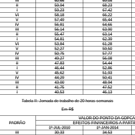
III
60,66
69,05
II
59,94
68,23
I
59,23
67,42
VI
58,18
66,22
V
57,49
65,44
IV
56,81
64,66
III
56,14
63,90
II
55,47
63,14
I
54,81
62,39
VI
53,84
61,28
V
52,27
59,50
IV
50,75
57,77
III
49,27
56,08
II
47,83
54,44
I
46,44
52,86
V
45,62
51,93
IV
44,29
50,41
III
43,00
48,94
II
41,75
47,52
I
40,53
46,13
Tabela II: Jornada de trabalho de 20 horas semanais
Em R$
VALOR DO PONTO DA GDPC
PADRÃO
EFEITOS FINANCEIROS A PARTI
1º JUL 2010
1º JAN 2014
III
30,33
34,53