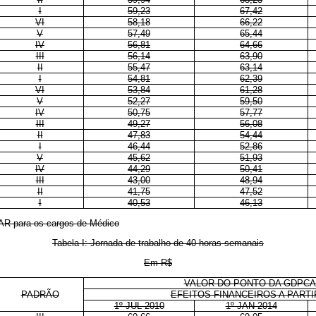
I
59,23
67,42
VI
58,18
66,22
V
57,49
65,44
IV
56,81
64,66
III
56,14
63,90
II
55,47
63,14
I
54,81
62,39
VI
53,84
61,28
V
52,27
59,50
IV
50,75
57,77
III
49,27
56,08
II
47,83
54,44
I
46,44
52,86
V
45,62
51,93
IV
44,29
50,41
III
43,00
48,94
II
41,75
47,52
I
40,53
46,13
AR para os cargos de Médico
Tabela I: Jornada de trabalho de 40 horas semanais
Em R$
VALOR DO PONTO DA GDPC
PADRÃO
EFEITOS FINANCEIROS A PARTI
1º JUL 2010
1º JAN 2014