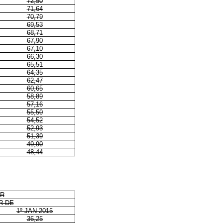
72,50
71,64
70,79
69,53
68,71
67,90
67,10
66,30
65,51
64,35
62,47
60,65
58,89
57,16
55,50
54,52
52,93
51,39
49,90
48,44
AR
R DE
1º JAN 2015
36,25