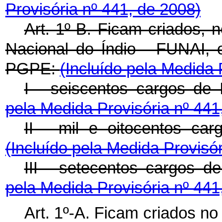
Provisória nº 441, de 2008)
Art. 1º-B.
Ficam
criados, 
Nacional do Índio - FUNAI, 
PGPE:
(Incluído pela Medida 
I - seiscentos cargos de 
pela Medida Provisória nº 441
II - mil e oitocentos ca
(Incluído pela Medida Provisór
III - setecentos cargos d
pela Medida Provisória nº 441
Art. 1º-A.
Ficam
criados no