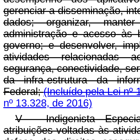
gerenciar a disseminação, int
dados; organizar, mante
administração e acesso às 
governo; e desenvolver, imp
atividades relacionadas 
segurança, conectividade, se
da infra-estrutura da info
Federal;
(Incluído pela Lei nº
nº 13.328, de 2016)
V - Indigenista Especi
atribuições voltadas às ativ