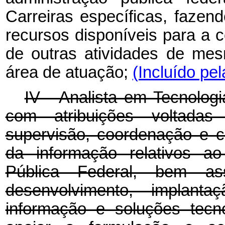
Carreiras específicas, faze
recursos disponíveis para a 
de outras atividades de me
área de atuação;
(Incluído pel
IV - Analista em Tecnologi
com atribuições voltadas
supervisão, coordenação e c
da informação relativos ao
Pública Federal, bem as
desenvolvimento, implan
informação e soluções tecno