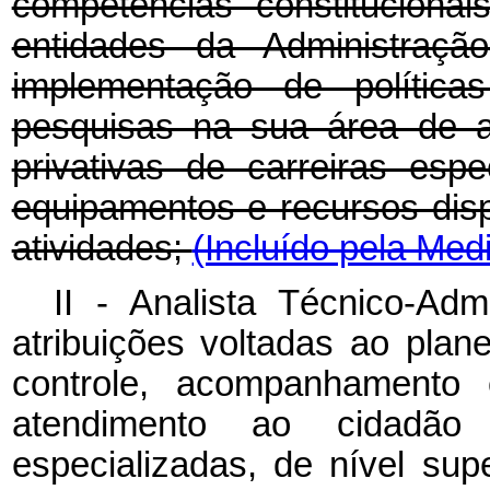
competências constituciona
entidades da Administraç
implementação de polític
pesquisas na sua área de a
privativas de carreiras esp
equipamentos e recursos dis
atividades;
(Incluído pela Med
II - Analista Técnico-Admi
atribuições voltadas ao plan
controle, acompanhamento
atendimento ao cidadão
especializadas, de nível sup