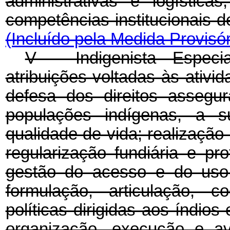
administrativas e logística
competências institucionais d
(Incluído pela Medida Provisór
V - Indigenista Especi
atribuições voltadas às ativ
defesa dos direitos assegur
populações indígenas, a 
qualidade de vida; realizaçã
regularização fundiária e pr
gestão do acesso e do uso 
formulação, articulação, 
políticas dirigidas aos índio
organização, execução e av