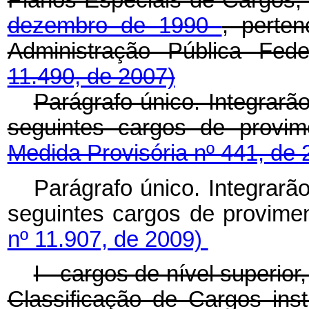
Planos Especiais de Cargos,
dezembro de 1990
, perte
Administração Pública Fed
11.490, de 2007)
Parágrafo único. Integrarã
seguintes cargos de provim
Medida Provisória nº 441, de 
Parágrafo único. Integrarã
seguintes cargos de provimen
nº 11.907, de 2009)
I - cargos de nível superior,
Classificação de Cargos inst