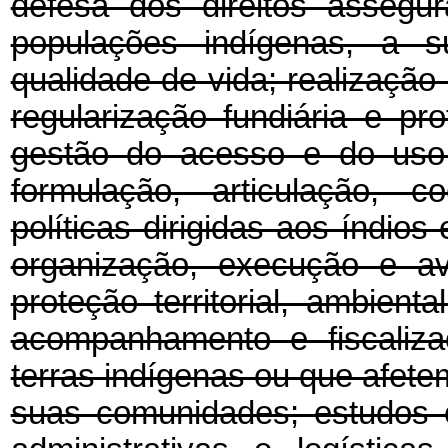
defesa dos direitos assegur
populações indígenas, a 
qualidade de vida; realizaçã
regularização fundiária e pr
gestão do acesso e do uso 
formulação, articulação, 
políticas dirigidas aos índio
organização, execução e av
proteção territorial, ambienta
acompanhamento e fiscaliz
terras indígenas ou que afetem
suas comunidades; estudos 