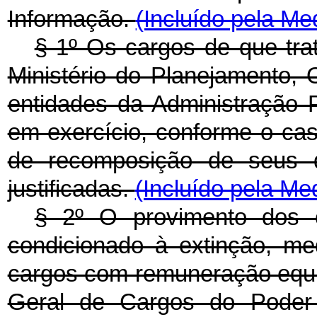
Informação.
(Incluído pela Me
§ 1º Os cargos de que trat
Ministério do Planejamento,
entidades da Administração 
em exercício, conforme o ca
de recomposição de seus q
justificadas.
(Incluído pela Me
§ 2º O provimento dos ca
condicionado à extinção, me
cargos com remuneração equiv
Geral de Cargos do Poder