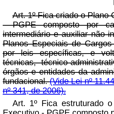
Art. 1º
Fica criado o Plano
- PGPE composto por carg
intermediário e auxiliar não i
Planos Especiais de Cargos 
por leis específicas, e vo
técnicas, técnico-administr
órgãos e entidades da adminis
fundacional.
(Vide Lei nº 11.4
nº 341, de 2006).
Art. 1º Fica estruturado
Executivo - PGPE composto por