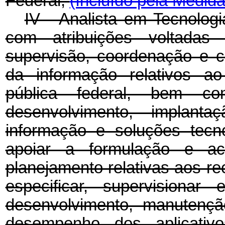
Federal;
(Incluído pela Medida
IV - Analista em Tecnologi
com atribuições voltadas 
supervisão, coordenação e c
da informação relativos ao
pública federal, bem c
desenvolvimento, implan
informação e soluções tecno
apoiar a formulação e ac
planejamento relativas aos re
especificar, supervisiona
desenvolvimento, manutençã
desempenho dos aplicativo