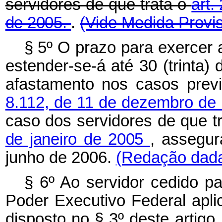
servidores de que trata o
art.
de 2005.
.
(Vide Medida Provis
§ 5º O prazo para exercer a
estender-se-á até 30 (trinta) 
afastamento nos casos prev
8.112, de 11 de dezembro de 
caso dos servidores de que t
de janeiro de 2005
, assegur
junho de 2006.
(Redação dada 
§ 6º Ao servidor cedido p
Poder Executivo Federal apli
disposto no § 3º deste artig