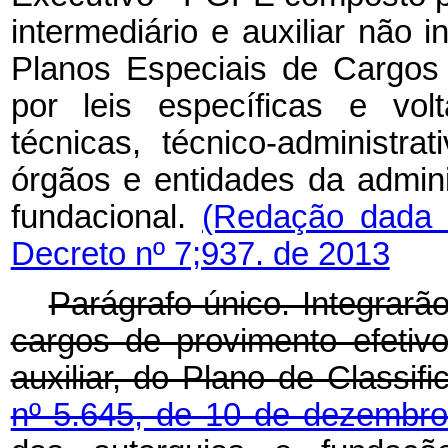
intermediário e auxiliar não i
Planos Especiais de Cargos 
por leis específicas e vol
técnicas, técnico-administr
órgãos e entidades da adminis
fundacional.
(Redação dada 
Decreto nº 7;937. de 2013
Parágrafo único. Integrarã
cargos de provimento efetivo,
auxiliar, do Plano de Classif
nº 5.645, de 10 de dezembr