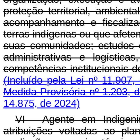
proteção territorial, ambienta
acompanhamento e fiscaliz
terras indígenas ou que afetem
suas comunidades; estudos 
administrativas e logística
competências institucionais d
(Incluído pela Lei nº 11.907
Medida Provisória nº 1.203, 
14.875, de 2024)
VI - Agente em Indigeni
atribuições voltadas ao pla