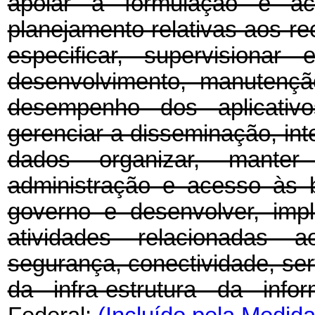
apoiar a formulação e ac
planejamento relativas aos re
especificar, supervisiona
desenvolvimento, manutençã
desempenho dos aplicativo
gerenciar a disseminação, int
dados organizar, mante
administração e acesso às 
governo e desenvolver, impl
atividades relacionadas 
segurança, conectividade, se
da infra-estrutura da info