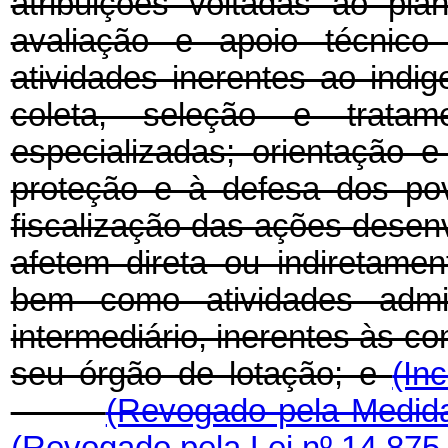
atribuições voltadas ao pla
avaliação e apoio técnico 
atividades inerentes ao indi
coleta, seleção e trata
especializadas; orientação 
proteção e à defesa dos po
fiscalização das ações desen
afetem direta ou indiretame
bem como atividades admini
intermediário, inerentes às co
seu órgão de lotação; e
(In
(Revogado pela Medida
(Revogado pela Lei nº 14.875