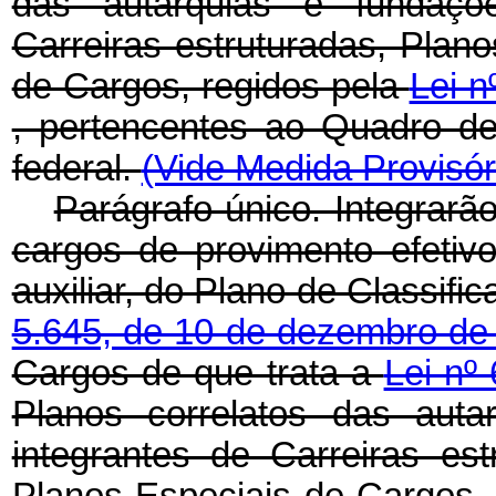
das autarquias e fundaçõe
Carreiras estruturadas, Plan
de Cargos, regidos pela
Lei n
, pertencentes ao Quadro de
federal.
(Vide Medida Provisór
Parágrafo único. Integrarã
cargos de provimento efetivo,
auxiliar, do Plano de Classifi
5.645, de 10 de dezembro de
Cargos de que trata a
Lei nº
Planos correlatos das auta
integrantes de Carreiras es