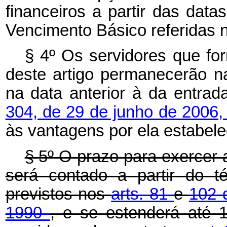
financeiros a partir das dat
Vencimento Básico referidas n
§ 4º Os servidores que for
deste artigo permanecerão 
na data anterior à da entra
304, de 29 de junho de 2006
às vantagens por ela estabele
§ 5º O prazo para exercer a
será contado a partir do t
previstos nos
arts. 81
e
102 
1990
, e se estenderá até