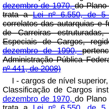
dezembro de 1970,
do Plano
trata a
Lei nº 6.550, de 5
correlatos das autarquias e 
de Carreiras estruturadas
Especiais de Cargos, regi
dezembro de 1990,
perten
Administração Pública Feder
nº 441, de 2008)
I - cargos de nível superior,
Classificação de Cargos inst
dezembro de 1970,
do Plano
trata a
Lei nº 6.550, de 5