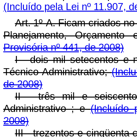
(Incluído pela Lei nº 11.907, 
Art. 1º-A. Ficam
criados no
Planejamento, Orçamento
Provisória nº 441, de 2008)
I - dois mil setecentos e 
Técnico-Administrativo;
(Incl
de 2008)
II - três mil e seiscen
Administrativo ;
e
(Incluído
2008)
III - trezentos e cinqüenta