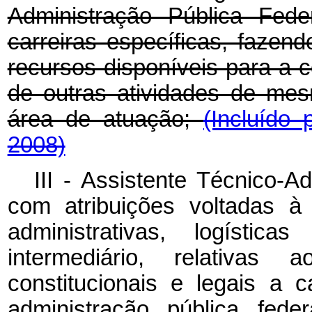
Administração Pública Fede
carreiras específicas, faze
recursos disponíveis para a 
de outras atividades de me
área de atuação;
(Incluído
2008)
III - Assistente Técnico-Ad
com atribuições voltadas à
administrativas, logísti
intermediário, relativas
constitucionais e legais a
administração pública fede