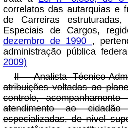
correlatos das autarquias e 
de Carreiras estruturadas
Especiais de Cargos, regi
dezembro de 1990
, perte
administração pública federa
2009)
II - Analista Técnico-Admi
atribuições voltadas ao plan
controle, acompanhamento
atendimento ao cidadão
especializadas, de nível sup