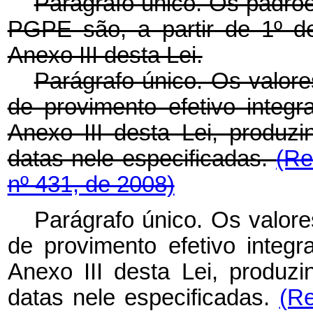
Parágrafo único. Os padrõ
PGPE são, a partir de 1º d
Anexo III desta Lei.
Parágrafo único. Os valor
de provimento efetivo inte
Anexo III desta Lei, produzin
datas nele especificadas.
(Re
nº 431, de 2008)
Parágrafo único. Os valor
de provimento efetivo inte
Anexo III desta Lei, produzin
datas nele especificadas.
(Re