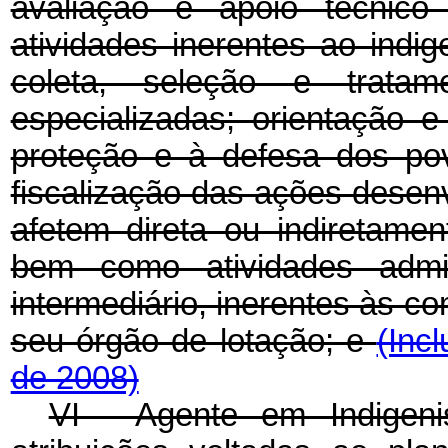
avaliação e apoio técnico 
atividades inerentes ao indi
coleta, seleção e trata
especializadas; orientação 
proteção e à defesa dos po
fiscalização das ações desen
afetem direta ou indiretame
bem como atividades admini
intermediário, inerentes às co
seu órgão de lotação; e
(Inc
de 2008)
VI - Agente em Indigeni