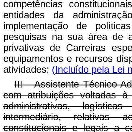
competências constituciona
entidades da administraç
implementação de polític
pesquisas na sua área de a
privativas de Carreiras esp
equipamentos e recursos dis
atividades;
(Incluído pela Lei 
III - Assistente Técnico-Ad
com atribuições voltadas à
administrativas, logísti
intermediário, relativas
constitucionais e legais a