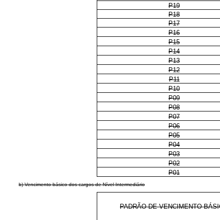
P19
P18
P17
P16
P15
P14
P13
P12
P11
P10
P09
P08
P07
P06
P05
P04
P03
P02
P01
b) Vencimento básico dos cargos de Nível Intermediário
PADRÃO DE VENCIMENTO BÁS