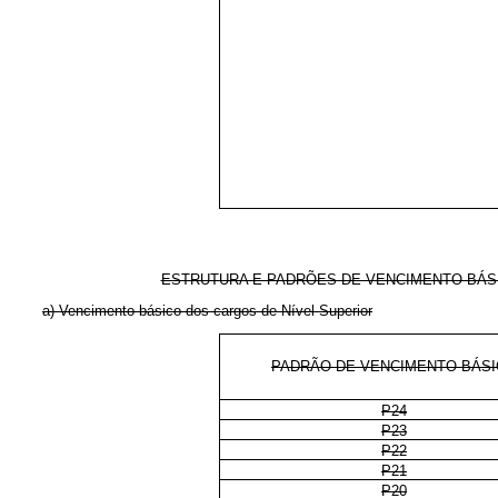
ESTRUTURA E PADRÕES DE VENCIMENTO BÁSI
a) Vencimento básico dos cargos de Nível Superior
PADRÃO DE VENCIMENTO BÁS
P24
P23
P22
P21
P20