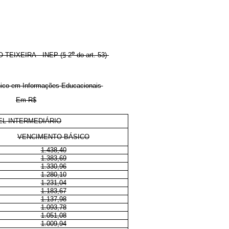
o
EIXEIRA - INEP (§ 2
do art. 53)
cnico em Informações Educacionais
Em R$
EL INTERMEDIÁRIO
VENCIMENTO BÁSICO
1.438,40
1.383,69
1.330,96
1.280,10
1.231,04
1.183,67
1.137,98
1.093,78
1.051,08
1.009,94