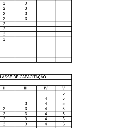
2
3
2
3
2
3
2
3
2
2
2
2
LASSE DE CAPACITAÇÃO
II
III
IV
V
5
4
5
3
4
5
2
3
4
5
2
3
4
5
2
3
4
5
2
3
4
5