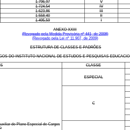
1.796,97
V
1.724,54
IV
1.623,86
III
1.558,40
II
1.495,59
I
ANEXO XXIII
(Revogado pela Medida Provisória nº 441, de 2008)
(Revogado pela Lei nº 11.907, de 2009)
ESTRUTURA DE CLASSES E PADRÕES
S DO INSTITUTO NACIONAL DE ESTUDOS E PESQUISAS EDUCACIONAIS
OS
CLASSE
ESPECIAL
C
auxiliar do Plano Especial de Cargos
P