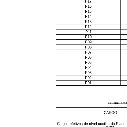
P17
P16
P15
P14
P13
P12
P11
P10
P09
P08
P07
P06
P05
P04
P03
P02
P01
ESTRUTURA 
CARGO
Cargos efetivos de nível auxiliar do Plano