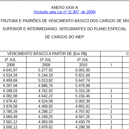
ANEXO XXIII-A
(Incluído pela Lei nº 11.907, de 2009)
TRUTURA E PADRÕES DE VENCIMENTO BÁSICO DOS CARGOS DE NÍ
SUPERIOR E INTERMEDIÁRIO, INTEGRANTES DO PLANO ESPECIAL
DE CARGOS DO INEP
VENCIMENTO BÁSICO A PARTIR DE (Em R$)
C
o
o
o
1
JUL
1
JUL
1
JUL
2008
2009
2010
I
4.641,97
5.277,92
6.001,00
4.524,34
5.144,18
5.821,69
4.409,69
5.013,82
5.647,74
4.297,94
4.886,76
5.478,99
4.189,03
4.762,92
5.315,28
1
4.082,88
4.642,22
5.156,46
1
3.979,42
4.524,58
5.002,39
1
3.878,58
4.409,92
4.852,92
1
3.780,29
4.298,17
4.707,92
1
3.684,49
4.189,25
4.567,25
1
3.591,12
4.083,09
4.430,78
1
3.500,12
3.979,62
4.298,39
1