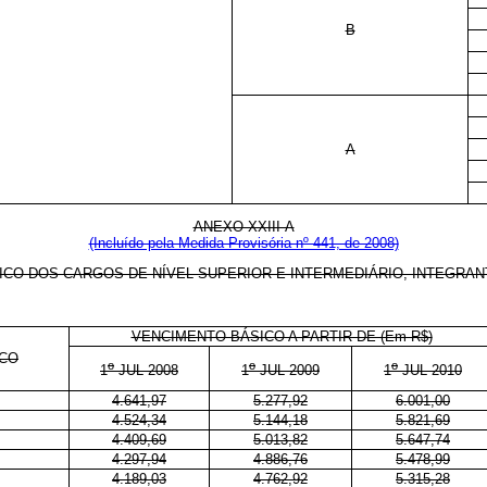
B
A
ANEXO XXIII-A
(Incluído pela Medida Provisória nº 441, de 2008)
CO DOS CARGOS DE NÍVEL SUPERIOR E INTERMEDIÁRIO, INTEGRAN
VENCIMENTO BÁSICO A PARTIR DE (Em R$)
ICO
o
o
o
1
JUL 2008
1
JUL 2009
1
JUL 2010
4.641,97
5.277,92
6.001,00
4.524,34
5.144,18
5.821,69
4.409,69
5.013,82
5.647,74
4.297,94
4.886,76
5.478,99
4.189,03
4.762,92
5.315,28