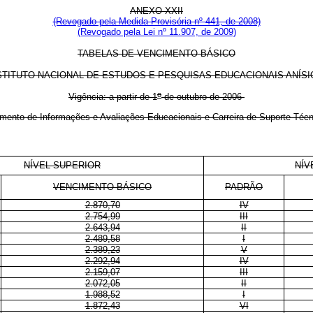
ANEXO XXII
(Revogado pela Medida Provisória nº 441, de 2008)
(Revogado pela Lei nº 11.907, de 2009)
TABELAS DE VENCIMENTO BÁSICO
ITUTO NACIONAL DE ESTUDOS E PESQUISAS EDUCACIONAIS ANÍSIO T
o
Vigência: a partir de 1
de outubro de 2006
imento de Informações e Avaliações Educacionais e Carreira de Suporte Té
NÍVEL SUPERIOR
NÍV
VENCIMENTO BÁSICO
PADRÃO
2.870,70
IV
2.754,99
III
2.643,94
II
2.489,58
I
2.389,23
V
2.292,94
IV
2.159,07
III
2.072,05
II
1.988,52
I
1.872,43
VI