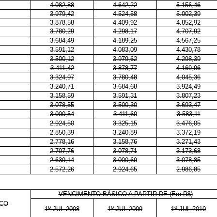
4.082,88
4.642,22
5.156,46
3.979,42
4.524,58
5.002,39
3.878,58
4.409,92
4.852,92
3.780,29
4.298,17
4.707,92
3.684,49
4.189,25
4.567,25
3.591,12
4.083,09
4.430,78
3.500,12
3.979,62
4.298,39
3.411,42
3.878,77
4.169,96
3.324,97
3.780,48
4.045,36
3.240,71
3.684,68
3.924,49
3.158,59
3.591,31
3.807,23
3.078,55
3.500,30
3.693,47
3.000,54
3.411,60
3.583,11
2.924,50
3.325,15
3.476,05
2.850,39
3.240,89
3.372,19
2.778,16
3.158,76
3.271,43
2.707,76
3.078,71
3.173,68
2.639,14
3.000,69
3.078,85
2.572,26
2.924,65
2.986,85
VENCIMENTO BÁSICO A PARTIR DE (Em R$)
ICO
o
o
o
1
JUL 2008
1
JUL 2009
1
JUL 2010