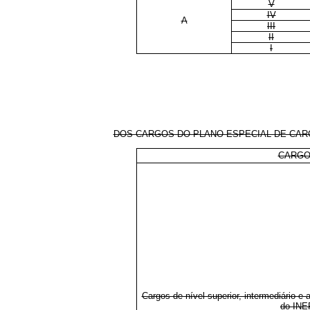
V
IV
A
III
II
I
DOS CARGOS DO PLANO ESPECIAL DE CARGO
CARG
Cargos de nível superior, intermediário e 
do INE