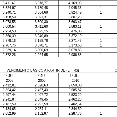
3.411,42
3.878,77
4.169,96
1
3.324,97
3.780,48
4.045,36
1
3.240,71
3.684,68
3.924,49
1
3.158,59
3.591,31
3.807,23
1
3.078,55
3.500,30
3.693,47
1
3.000,54
3.411,60
3.583,11
1
2.924,50
3.325,15
3.476,05
1
2.850,39
3.240,89
3.372,19
1
2.778,16
3.158,76
3.271,43
1
2.707,76
3.078,71
3.173,68
1
2.639,14
3.000,69
3.078,85
1
2.572,26
2.924,65
2.986,85
1
VENCIMENTO BÁSICO A PARTIR DE (Em R$)
C
o
o
o
1
JUL
1
JUL
1
JUL
2008
2009
2010
I
2.412,81
2.528,63
2.650,00
2.354,42
2.467,43
2.585,87
2.297,44
2.407,72
2.523,29
2.241,84
2.349,45
2.462,23
2.187,59
2.292,59
2.402,64
1
2.134,65
2.237,11
2.344,50
1
2.082,99
2.182,97
2.287,76
1