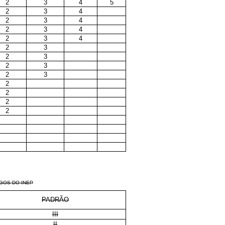
2
3
4
5
2
3
4
2
3
4
2
3
4
2
3
4
2
3
2
3
2
3
2
3
2
2
2
2
GOS DO INEP
PADRÃO
III
II