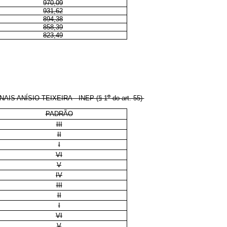
970,09
931,62
894,38
858,39
823,49
o
 ANÍSIO TEIXEIRA - INEP (§ 1
do art. 55)
PADRÃO
III
II
I
VI
V
IV
III
II
I
VI
V