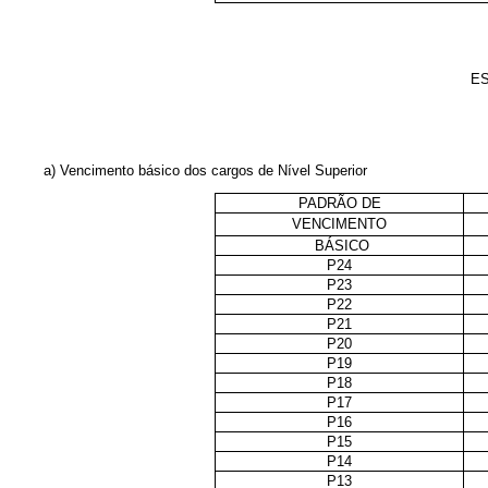
ES
a) Vencimento básico dos cargos de Nível Superior
PADRÃO DE
VENCIMENTO
BÁSICO
P24
P23
P22
P21
P20
P19
P18
P17
P16
P15
P14
P13