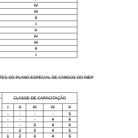
IV
III
II
I
V
IV
III
II
I
TES DO PLANO ESPECIAL DE CARGOS DO INEP
CLASSE DE CAPACITAÇÃO
I
II
III
IV
V
5
4
5
3
4
5
2
3
4
5
1
2
3
4
5