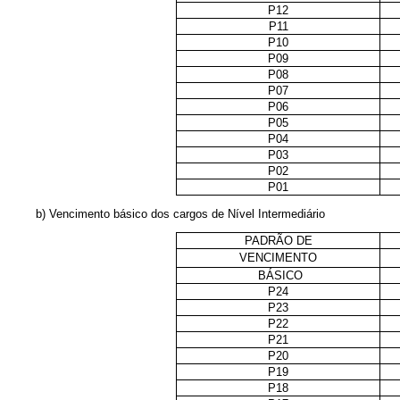
P12
P11
P10
P09
P08
P07
P06
P05
P04
P03
P02
P01
b) Vencimento básico dos cargos de Nível Intermediário
PADRÃO DE
VENCIMENTO
BÁSICO
P24
P23
P22
P21
P20
P19
P18