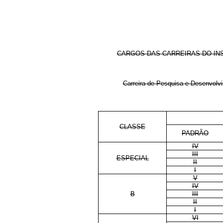
CARGOS DAS CARREIRAS DO INST
Carreira de Pesquisa e Desenvolv
CLASSE
PADRÃO
IV
III
ESPECIAL
II
I
V
IV
B
III
II
I
VI