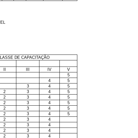
VEL
LASSE DE CAPACITAÇÃO
II
III
IV
V
5
4
5
3
4
5
2
3
4
5
2
3
4
5
2
3
4
5
2
3
4
5
2
3
4
5
2
3
4
2
3
4
2
3
4
2
3
4