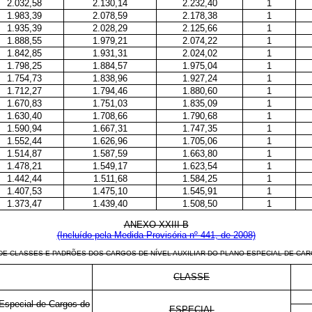
2.032,58
2.130,14
2.232,40
1
1.983,39
2.078,59
2.178,38
1
1.935,39
2.028,29
2.125,66
1
1.888,55
1.979,21
2.074,22
1
1.842,85
1.931,31
2.024,02
1
1.798,25
1.884,57
1.975,04
1
1.754,73
1.838,96
1.927,24
1
1.712,27
1.794,46
1.880,60
1
1.670,83
1.751,03
1.835,09
1
1.630,40
1.708,66
1.790,68
1
1.590,94
1.667,31
1.747,35
1
1.552,44
1.626,96
1.705,06
1
1.514,87
1.587,59
1.663,80
1
1.478,21
1.549,17
1.623,54
1
1.442,44
1.511,68
1.584,25
1
1.407,53
1.475,10
1.545,91
1
1.373,47
1.439,40
1.508,50
1
ANEXO XXIII-B
(Incluído pela Medida Provisória nº 441, de 2008)
DE CLASSES E PADRÕES DOS CARGOS DE NÍVEL AUXILIAR DO PLANO ESPECIAL DE CAR
CLASSE
 Especial de Cargos do
ESPECIAL