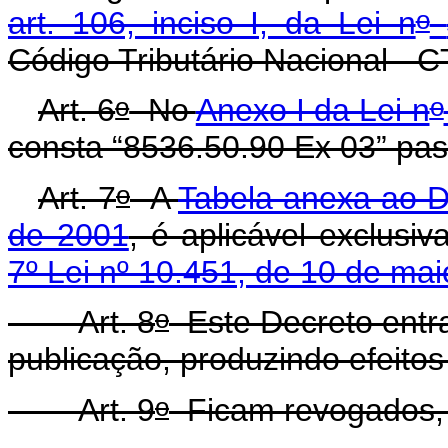
o
art. 106, inciso I, da Lei n
Código Tributário Nacional - C
o
o
Art. 6
No
Anexo I da Lei n
consta “8536.50.90 Ex 03” pass
o
Art. 7
A
Tabela anexa ao D
de 2001
, é aplicável exclusi
7º Lei nº 10.451, de 10 de ma
o
Art. 8
Este Decreto entr
publicação, produzindo efeitos 
o
Art. 9
Ficam revogados, a