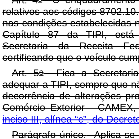
relativos aos códigos 8702.10
nas condições estabelecidas
Capítulo 87 da TIPI, está
Secretaria da Receita Fe
certificando que o veículo cum
o
Art. 5
Fica a Secretari
adequar a TIPI, sempre que nã
decorrência de alterações 
Comércio Exterior - CAMEX,
inciso III, alínea “c”, do Decret
Parágrafo único.
Aplica-se