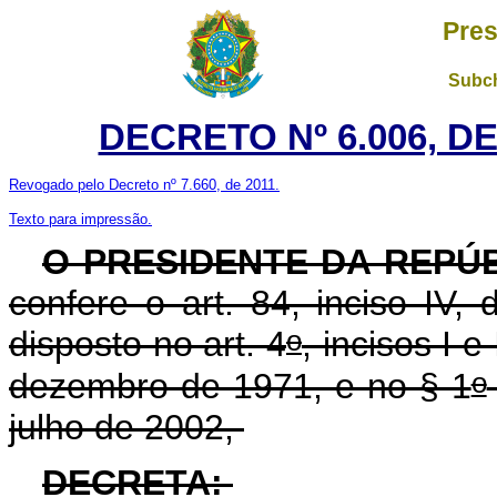
Pres
Subch
DECRETO Nº 6.006, D
Revogado pelo Decreto nº 7.660, de 2011.
Texto para impressão.
O PRESIDENTE DA REPÚ
confere o art. 84, inciso IV,
o
disposto no art. 4
, incisos I e
o
dezembro de 1971, e no § 1
julho de 2002,
DECRETA: