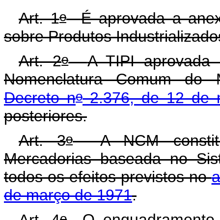
o
A
rt. 1
É aprovada a anex
sobre Produtos Industrializado
o
Art. 2
A TIPI aprovada 
Nomenclatura Comum do 
o
Decreto n
2.376, de 12 de 
posteriores.
o
Art. 3
A NCM constitui 
Mercadorias baseada no Si
todos os efeitos previstos no
a
de março de 1971
.
o
Art. 4
O enquadramento 