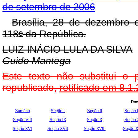
de setembro de 2006
Brasília, 28 de dezembro 
o
118
da República.
LUIZ INÁCIO LULA DA SILVA
Guido Mantega
Este texto não substitui o
republicado,
retificado em 8.1
Dow
Sumário
Seção I
Seção II
Seção I
Seção VIII
Seção IX
Seção X
Seção 
Seção XVI
Seção XVII
Seção XVIII
Seção X