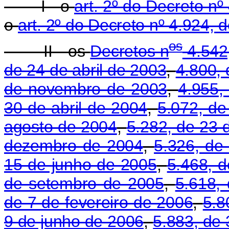
I - o
art. 2º do Decreto n
o
art. 2º do Decreto nº 4.924,
o
s
II - os
Decretos n
4.542
de 24 de abril de 2003
,
4.800,
de novembro de 2003
,
4.955,
30 de abril de 2004
,
5.072, de
agosto de 2004
,
5.282, de 23
dezembro de 2004
,
5.326, de
15 de junho de 2005
,
5.468, 
de setembro de 2005
,
5.618,
de 7 de fevereiro de 2006
,
5.8
9 de junho de 2006
,
5.883, de