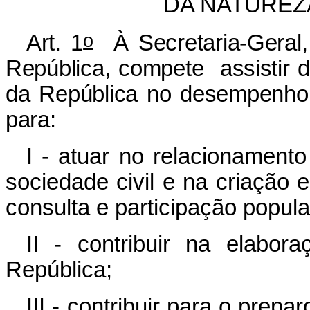
DA NATUREZ
o
Art. 1
À Secretaria-Geral,
República, compete assistir d
da República no desempenho 
para:
I - atuar no relacionament
sociedade civil e na criação
consulta e participação popul
II - contribuir na elabo
República;
III - contribuir para o prep