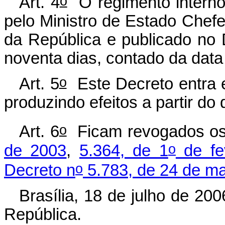
o
Art. 4
O regimento interno
pelo Ministro de Estado Chefe
da República e publicado no D
noventa dias, contado da data
o
Art. 5
Este Decreto entra e
produzindo efeitos a partir do
o
Art. 6
Ficam revogados o
o
de 2003
,
5.364, de 1
de fe
o
Decreto n
5.783, de 24 de ma
Brasília, 18 de julho de 200
República.