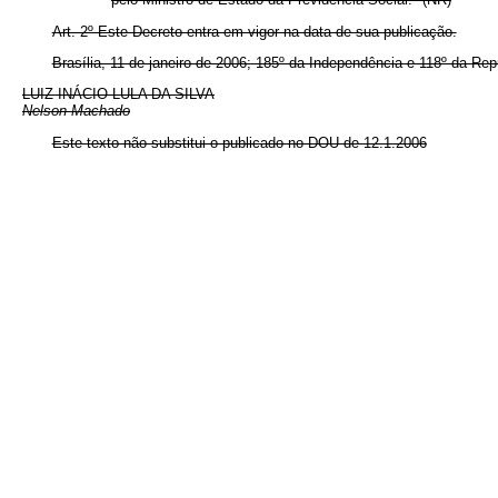
Art. 2º Este Decreto entra em vigor na data de sua publicação.
Brasília, 11 de janeiro de 2006; 185º da Independência e 118º da Rep
LUIZ INÁCIO LULA DA SILVA
Nelson Machado
Este texto não substitui o publicado no DOU de 12.1.2006