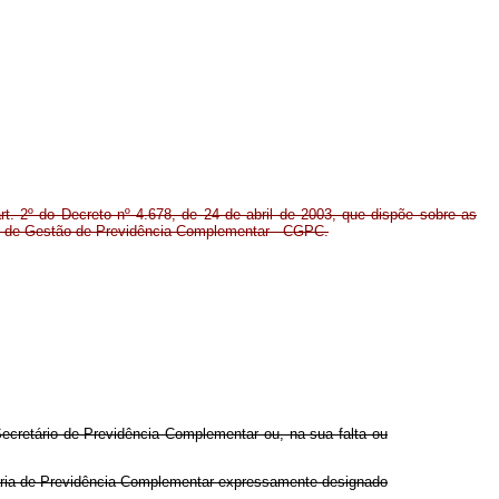
t. 2º do Decreto nº 4.678, de 24 de abril de 2003, que dispõe sobre as
o de Gestão de Previdência Complementar - CGPC.
ecretário de Previdência Complementar ou, na sua falta ou
taria de Previdência Complementar expressamente designado