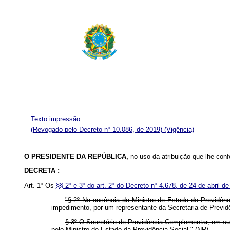
Texto impressão
(Revogado pelo Decreto nº 10.086, de 2019)
(Vigência)
O PRESIDENTE DA REPÚBLICA,
no uso da atribuição que lhe confe
DECRETA :
Art. 1º Os
§§ 2º e 3º do art. 2º do Decreto nº 4.678, de 24 de abril d
"§ 2º Na ausência do Ministro de Estado da Previdênc
impedimento, por um representante da Secretaria de Previ
§ 3º O Secretário de Previdência Complementar, em su
pelo Ministro de Estado da Previdência Social." (NR)