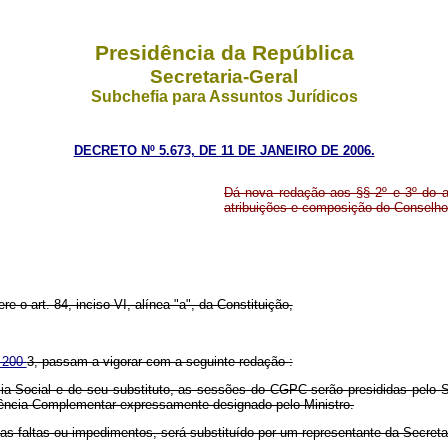
Presidência da República
Secretaria-Geral
Subchefia para Assuntos Jurídicos
DECRETO Nº 5.673, DE 11 DE JANEIRO DE 2006.
Dá nova redação aos §§ 2º e 3º do ar
atribuições e composição do Conselh
re o art. 84, inciso VI, alínea "a", da Constituição,
e 200
3, passam a vigorar com a seguinte redação :
ia Social e de seu substituto, as sessões do CGPC serão presididas pelo S
dência Complementar expressamente designado pelo Ministro.
as faltas ou impedimentos, será substituído por um representante da Secre