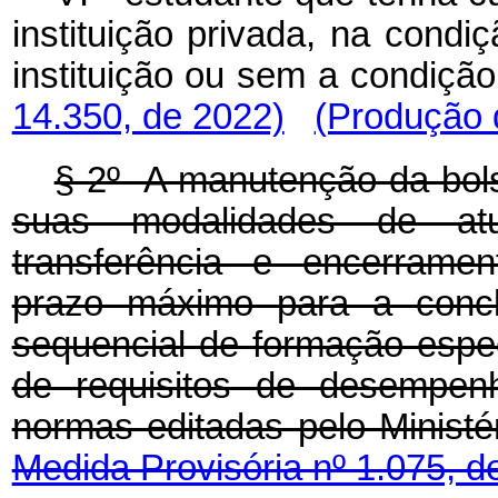
instituição privada, na condiç
instituição ou sem a condiç
14.350, de 2022)
(Produção d
§ 2º A manutenção da bolsa
suas modalidades de atua
transferência e encerramen
prazo máximo para a conc
sequencial de formação espe
de requisitos de desempen
normas editadas pelo Mini
Medida Provisória nº 1.075, d