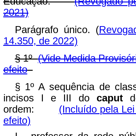
Educação.
(Revogado pe
2021)
Parágrafo único. (
Revoga
14.350, de 2022)
§ 1º
(Vide Medida Provisór
efeito
§ 1º A sequência de class
incisos I e III do
caput
de
ordem:
(Incluído pela Le
efeito)