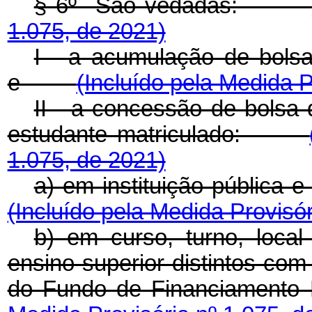
§ 6º São vedadas:
1.075, de 2021)
I - a acumulação de bolsa
e
(Incluído pela Medida P
II - a concessão de bolsa 
estudante matriculado:
1.075, de 2021)
a) em instituição pública
(Incluído pela Medida Provisór
b) em curso, turno, local 
ensino superior distintos com
do Fundo de Financiamento