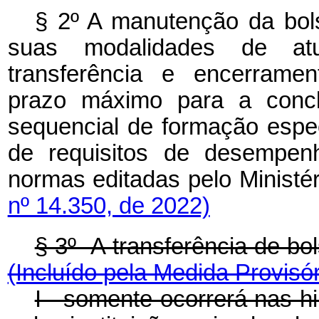
§ 2º A manutenção da bols
suas modalidades de atua
transferência e encerramen
prazo máximo para a conc
sequencial de formação espe
de requisitos de desempen
normas editadas pelo Ministé
nº 14.350, de 2022)
§ 3º A transferência de b
(Incluído pela Medida Provisór
I - somente ocorrerá nas h