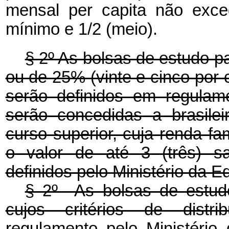
mensal per capita não exce
mínimo e 1/2 (meio).
§ 2º As bolsas de estudo p
ou de 25% (vinte e cinco por ce
serão definidos em regulam
serão concedidas a brasile
curso superior, cuja renda fa
o valor de até 3 (três) sal
definidos pelo Ministério da 
§ 2º As bolsas de estudo
cujos critérios de distr
regulamento pelo Ministéri