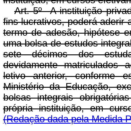
instituição, em cursos efetiva
Art. 5º A instituição priv
fins lucrativos, poderá aderir
termo de adesão, hipótese e
uma bolsa de estudos integral
sete décimos dos estuda
devidamente matriculados a
letivo anterior, conforme 
Ministério da Educação, ex
bolsas integrais obrigatóri
própria instituição, em cur
(Redação dada pela Medida Pr