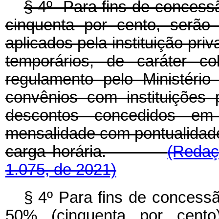
§ 4º Para fins de concessã
cinquenta por cento, serão
aplicados pela instituição pri
temporários, de caráter co
regulamento pelo Ministéri
convênios com instituições 
descontos concedidos em
mensalidade com pontualidade
carga horária.
(Redaç
1.075, de 2021)
§ 4º Para fins de concessã
50% (cinquenta por cento