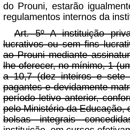
do Prouni, estarão igualme
regulamentos internos da insti
Art. 5º A instituição pri
lucrativos ou sem fins lucrat
ao Prouni mediante assinatu
lhe oferecer, no mínimo, 1 (um
a 10,7 (dez inteiros e sete
pagantes e devidamente matri
período letivo anterior, conf
pelo Ministério da Educação,
bolsas integrais concedid