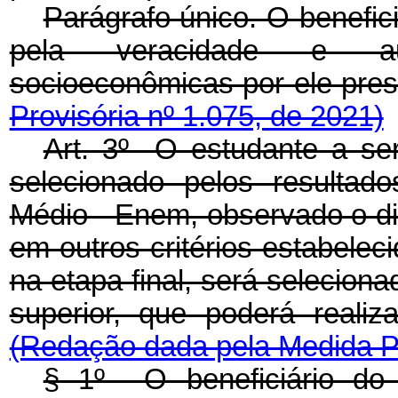
Parágrafo único. O benefic
pela veracidade e aut
socioeconômicas por ele 
Provisória nº 1.075, de 2021)
Art. 3º O estudante a ser
selecionado pelos resulta
Médio - Enem, observado o dis
em outros critérios estabelec
na etapa final, será seleciona
superior, que poderá real
(Redação dada pela Medida Pr
§ 1º O beneficiário do 