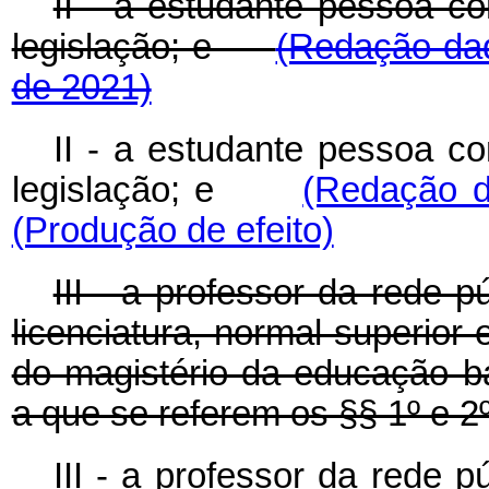
II - a estudante pessoa co
legislação; e
(Redação dad
de 2021)
II - a estudante pessoa co
legislação; e
(Redação d
(Produção de efeito)
III - a professor da rede 
licenciatura, normal superior
do magistério da educação b
a que se referem os §§ 1º e 2º 
III - a professor da rede 