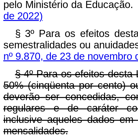
pelo Ministério da Educação.
de 2022)
§ 3º Para os efeitos desta
semestralidades ou anuidades
nº 9.870, de 23 de novembro 
§ 4º Para os efeitos desta 
50% (cinqüenta por cento) o
deverão ser concedidas, co
regulares e de caráter cole
inclusive aqueles dados em
mensalidades.