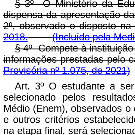
§ 3º O Ministério da Educ
dispensa da apresentação da
2º, observado o disposto n
2018.
(Incluído pela Med
§ 4º Compete à instituição 
informações prestadas pel
Provisória nº 1.075, de 2021)
Art. 3º O estudante a ser
selecionado pelos resulta
Médio (Enem), observados o di
e outros critérios estabeleci
na etapa final, será seleciona