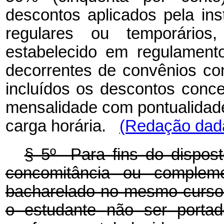
descontos aplicados pela inst
regulares ou temporários,
estabelecido em regulament
decorrentes de convênios com
incluídos os descontos conc
mensalidade com pontualidade
carga horária.
(Redação dada
§ 5º Para fins do dispost
concomitância ou compleme
bacharelado no mesmo curso,
o estudante não ser portad