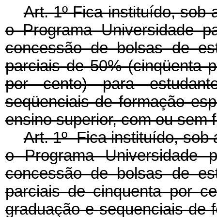
Art. 1º Fica instituído, so
o Programa Universidade p
concessão de bolsas de est
parciais de 50% (cinqüenta p
por cento) para estudan
seqüenciais de formação espe
ensino superior, com ou sem fi
Art. 1º Fica instituído, so
o Programa Universidade p
concessão de bolsas de est
parciais de cinquenta por c
graduação e sequenciais de f