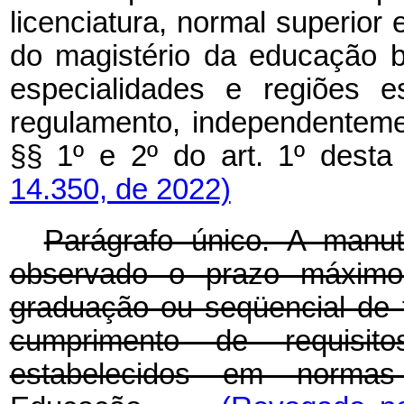
licenciatura, normal superior
do magistério da educação 
especialidades e regiões e
regulamento, independentem
§§ 1º e 2º do art. 1º desta 
14.350, de 2022)
Parágrafo único. A manut
observado o prazo máximo
graduação ou seqüencial de 
cumprimento de requisi
estabelecidos em normas