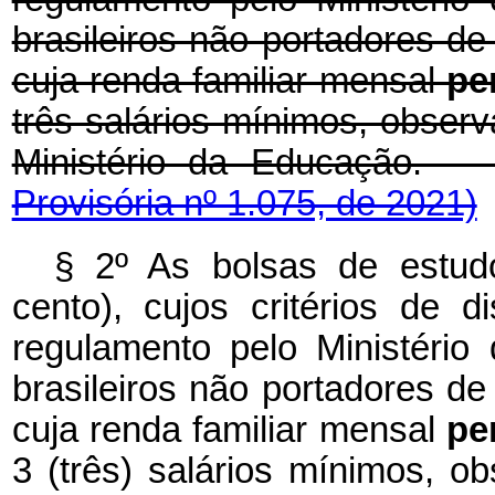
brasileiros não portadores de
cuja renda familiar mensal
pe
três salários mínimos, observ
Ministério da Educa
Provisória nº 1.075, de 2021)
§ 2º As bolsas de estud
cento), cujos critérios de d
regulamento pelo Ministéri
brasileiros não portadores de
cuja renda familiar mensal
pe
3 (três) salários mínimos, ob