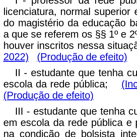
I - professor da rede púb
licenciatura, normal superio
do magistério da educação b
a que se referem os §§ 1º e 2º 
houver inscritos nessa situ
2022)
(Produção de efeito)
II - estudante que tenha 
escola da rede pública;
(In
(Produção de efeito)
III - estudante que tenha 
em escola da rede pública e p
na condição de bolsista in