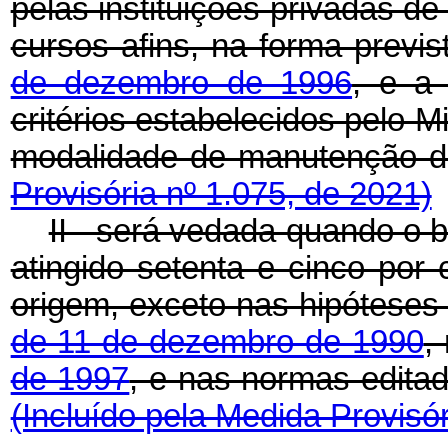
pelas instituições privadas de
cursos afins, na forma previ
de dezembro de 1996
, e a
critérios estabelecidos pelo 
modalidade de manutenção
Provisória nº 1.075, de 2021)
II - será vedada quando o b
atingido setenta e cinco por
origem, exceto nas hipóteses
de 11 de dezembro de 1990
,
de 1997
, e nas normas edit
(Incluído pela Medida Provisór