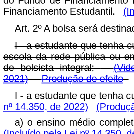
do Fundo de Financiamento E
Financiamento Estudantil.
(I
Art. 2º A bolsa será destina
I - a estudante que tenha 
escola da rede pública ou em
de bolsista integral;
(Vid
2021)
Produção de efeito
I - a estudante que ten
nº 14.350, de 2022)
(Produçã
a) o ensino médio comp
(Incluído pela Lei nº 14.350, 