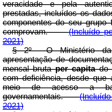
veracidade e pela autenti
prestadas, incluídos os dad
componentes do seu grupo f
comprovam.
(Incluído p
2021)
§ 2º O Ministério da
apresentação de documentaç
mensal bruta
per capita
do 
com deficiência, desde que 
meio de acesso a ba
governamentais.
(Incluíd
2021)